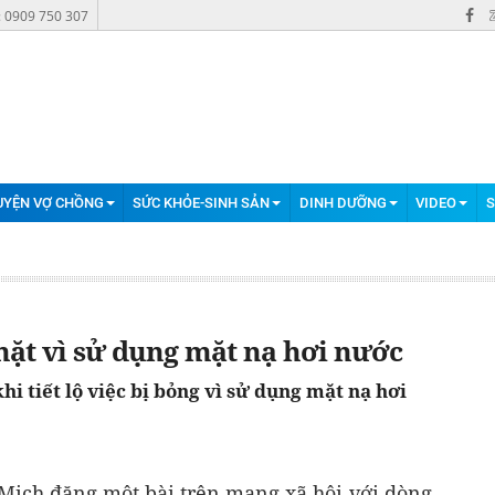
: 0909 750 307
UYỆN VỢ CHỒNG
SỨC KHỎE-SINH SẢN
DINH DƯỠNG
VIDEO
S
ặt vì sử dụng mặt nạ hơi nước
i tiết lộ việc bị bỏng vì sử dụng mặt nạ hơi
Mịch đăng một bài trên mạng xã hội với dòng