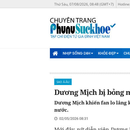
Thứ Sáu, 07/08/2026, 08:48 (GMT+7)
Hotline
NHỊP SỐNG-24H
KHỎE-ĐẸP
CH
SAO Á-ÂU
Dương Mịch bị bỏng m
Dương Mịch khiến fan lo lắng kh
nước.
02/05/2026 08:31
Mới đây, nữ diễn viên Dương 