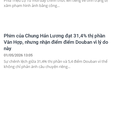
Phía Triệu Lộ Tư mới đây chính thức lên tiếng về tình trạng bị
xâm phạm hình ảnh bằng công...
Phim của Chung Hán Lương đạt 31,4% thị phần
Vân Hợp, nhưng nhận điểm điểm Douban vì lý do
này
01/05/2026 13:05
Sự chênh lệch giữa 31,4% thị phần và 5,4 điểm Douban vì thế
không chỉ phản ánh câu chuyện riêng...