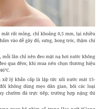
mắt rất mỏng, chỉ khoảng 0,5 mm, lại nhiều
thấm vào dễ gây đỏ, sưng, bong tróc, thậm chí
, mỗi lần chỉ nên đeo mặt nạ hơi nước không
 đeo qua đêm; khi mua nên chọn thương hiệu
46°C.
xử lý khẩn cấp là lập tức xối nước mát 15-
 đối không dùng mẹo dân gian, bôi các loại
ay chườm đá trực tiếp; trường hợp nặng thì
rung quay bộ phim cổ trang Hoa ngữ “Giang