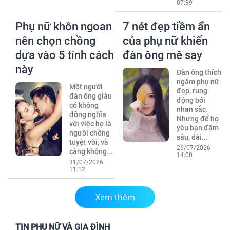
07:39
Phụ nữ khôn ngoan
7 nét đẹp tiềm ẩn
nên chọn chồng
của phụ nữ khiến
dựa vào 5 tính cách
đàn ông mê say
này
Đàn ông thích
ngắm phụ nữ
Một người
đẹp, rung
đàn ông giàu
động bởi
có không
nhan sắc.
đồng nghĩa
Nhưng để họ
với việc họ là
yêu bạn đậm
người chồng
sâu, dài...
tuyệt vời, và
26/07/2026
càng không...
14:00
31/07/2026
11:12
Xem thêm
TIN PHỤ NỮ VÀ GIA ĐÌNH