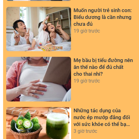
Muốn người trẻ sinh con:
Biểu dương là cần nhưng
chưa đủ
19 giờ trước
Mẹ bầu bị tiểu đường nên
ăn thế nào để đủ chất
cho thai nhi?
19 giờ trước
Những tác dụng của
nước ép mướp đắng đối
với sức khỏe có thể bạn
chưa biết
3 giờ trước