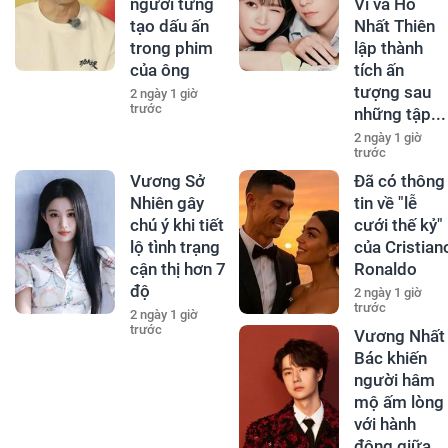
người từng
Vi và Hồ
tạo dấu ấn
Nhất Thiên
trong phim
lập thành
của ông
tích ấn
tượng sau
2 ngày 1 giờ
trước
những tập...
2 ngày 1 giờ
trước
Vương Sở
Đã có thông
Nhiên gây
tin về "lễ
chú ý khi tiết
cưới thế kỷ"
lộ tình trạng
của Cristian
cận thị hơn 7
Ronaldo
độ
2 ngày 1 giờ
trước
2 ngày 1 giờ
trước
Vương Nhất
Bác khiến
người hâm
mộ ấm lòng
với hành
động giữa