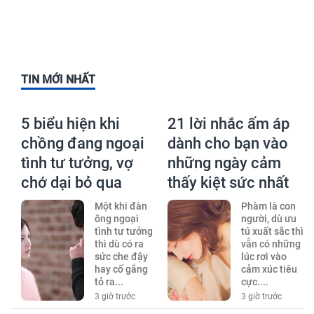
TIN MỚI NHẤT
5 biểu hiện khi
21 lời nhắc ấm áp
chồng đang ngoại
dành cho bạn vào
tình tư tưởng, vợ
những ngày cảm
chớ dại bỏ qua
thấy kiệt sức nhất
Một khi đàn
Phàm là con
ông ngoại
người, dù ưu
tình tư tưởng
tú xuất sắc thì
thì dù có ra
vẫn có những
sức che đậy
lúc rơi vào
hay cố gắng
cảm xúc tiêu
tỏ ra...
cực....
3 giờ trước
3 giờ trước