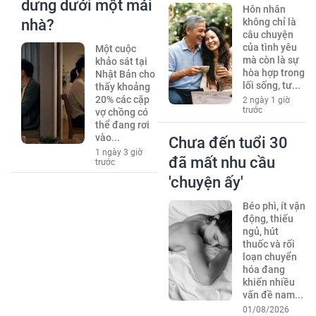
dưng dưới một mái
Hôn nhân
nhà?
không chỉ là
câu chuyện
của tình yêu
Một cuộc
mà còn là sự
khảo sát tại
hòa hợp trong
Nhật Bản cho
lối sống, tư...
thấy khoảng
20% các cặp
2 ngày 1 giờ
trước
vợ chồng có
thể đang rơi
vào...
Chưa đến tuổi 30
1 ngày 3 giờ
đã mất nhu cầu
trước
'chuyện ấy'
Béo phì, ít vận
động, thiếu
ngủ, hút
thuốc và rối
loạn chuyển
hóa đang
khiến nhiều
vấn đề nam...
01/08/2026