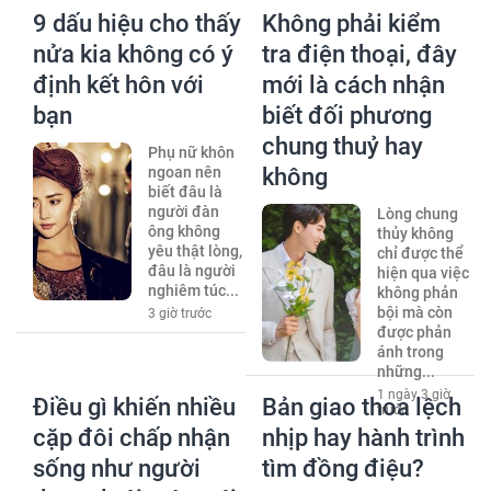
9 dấu hiệu cho thấy
Không phải kiểm
nửa kia không có ý
tra điện thoại, đây
định kết hôn với
mới là cách nhận
bạn
biết đối phương
chung thuỷ hay
Phụ nữ khôn
ngoan nên
không
biết đâu là
người đàn
Lòng chung
ông không
thủy không
yêu thật lòng,
chỉ được thể
đâu là người
hiện qua việc
nghiêm túc...
không phản
bội mà còn
3 giờ trước
được phản
ánh trong
những...
1 ngày 3 giờ
Điều gì khiến nhiều
Bản giao thoa lệch
trước
cặp đôi chấp nhận
nhịp hay hành trình
sống như người
tìm đồng điệu?