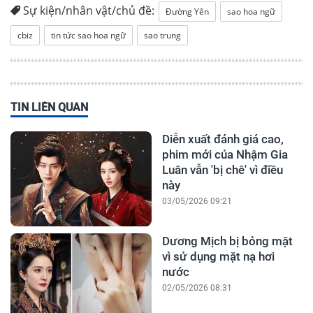
Sự kiện/nhân vật/chủ đề:
Đường Yên
sao hoa ngữ
cbiz
tin tức sao hoa ngữ
sao trung
TIN LIÊN QUAN
Diễn xuất đánh giá cao,
phim mới của Nhậm Gia
Luân vẫn 'bị chê' vì điều
này
03/05/2026 09:21
Dương Mịch bị bỏng mặt
vì sử dụng mặt nạ hơi
nước
02/05/2026 08:31