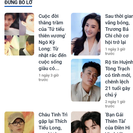
ĐỪNG BỎ LỠ
Cuộc đời
Sau thời gia
thăng trầm
vắng bóng,
của 'Tứ tiểu
Trương Bá
thiên vương'
Chi chờ cơ
Ngô Kỳ
hội trở lại
Long: Từ
1 ngày 3 giờ
trước
nhặt rác đến
cuộc sống
Rộ tin Huỳn
giàu có...
Tông Trạch
có tình mới,
1 ngày 3 giờ
trước
chênh lệch
21 tuổi gây
chú ý
2 ngày 1 giờ
trước
Châu Tinh Trì
'Bạn Gái
gặp lại Thích
Thiên Tài'
Tiểu Long,
của Điền Hi