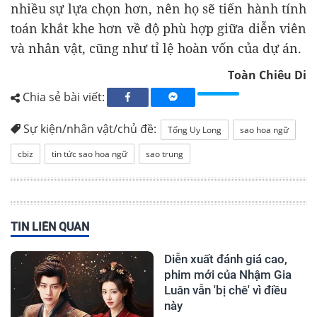
nhiều sự lựa chọn hơn, nên họ sẽ tiến hành tính
toán khắt khe hơn về độ phù hợp giữa diễn viên
và nhân vật, cũng như tỉ lệ hoàn vốn của dự án.
Toàn Chiêu Di
Chia sẻ bài viết:
Sự kiện/nhân vật/chủ đề:
Tống Uy Long
sao hoa ngữ
cbiz
tin tức sao hoa ngữ
sao trung
TIN LIÊN QUAN
Diễn xuất đánh giá cao,
phim mới của Nhậm Gia
Luân vẫn 'bị chê' vì điều
này