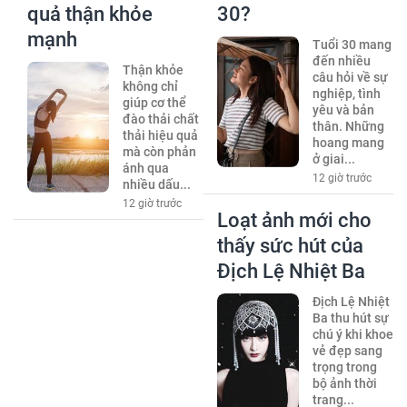
quả thận khỏe
30?
mạnh
Tuổi 30 mang
đến nhiều
Thận khỏe
câu hỏi về sự
không chỉ
nghiệp, tình
giúp cơ thể
yêu và bản
đào thải chất
thân. Những
thải hiệu quả
hoang mang
mà còn phản
ở giai...
ánh qua
12 giờ trước
nhiều dấu...
12 giờ trước
Loạt ảnh mới cho
thấy sức hút của
Địch Lệ Nhiệt Ba
Địch Lệ Nhiệt
Ba thu hút sự
chú ý khi khoe
vẻ đẹp sang
trọng trong
bộ ảnh thời
trang...