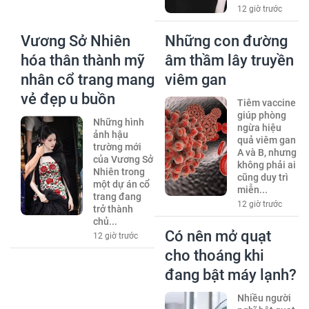
12 giờ trước
Vương Sở Nhiên
Những con đường
hóa thân thành mỹ
âm thầm lây truyền
nhân cổ trang mang
viêm gan
vẻ đẹp u buồn
Tiêm vaccine
giúp phòng
Những hình
ngừa hiệu
ảnh hậu
quả viêm gan
trường mới
A và B, nhưng
của Vương Sở
không phải ai
Nhiên trong
cũng duy trì
một dự án cổ
miễn...
trang đang
12 giờ trước
trở thành
chủ...
Có nên mở quạt
12 giờ trước
cho thoáng khi
đang bật máy lạnh?
Nhiều người