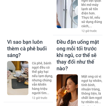
nghĩ bật quạt
khi mở máy
lạnh sẽ tốn
điện hơn.
Thực tế, nếu
sử dụng đúng
cách,...
12 giờ trước
Vì sao bạn luôn
Đều đặn uống mật
thèm cà phê buổi
ong mỗi tối trước
sáng?
khi ngủ, cơ thể sẽ
thay đổi như thế
Cà phê, bánh
ngọt đều có
nào?
thể gây hại
nếu lạm dụng,
Mật ong có vị
nhưng chúng
ngọt tự nhiên,
vẫn khiến
tính bình,
hàng triệu
nhuận tràng,
người tìm...
thông tiện, là
chất làm ngọt
12 giờ trước
tự nhiên có...