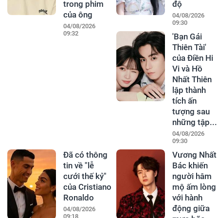
trong phim
độ
của ông
04/08/2026
09:30
04/08/2026
09:32
'Bạn Gái
Thiên Tài'
của Điền Hi
Vi và Hồ
Nhất Thiên
lập thành
tích ấn
tượng sau
những tập...
04/08/2026
09:30
Đã có thông
Vương Nhất
tin về "lễ
Bác khiến
cưới thế kỷ"
người hâm
của Cristiano
mộ ấm lòng
Ronaldo
với hành
động giữa
04/08/2026
09:18