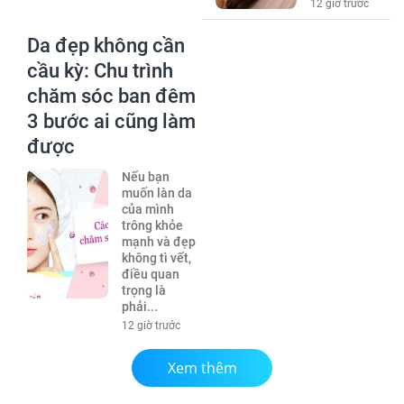
12 giờ trước
Da đẹp không cần
cầu kỳ: Chu trình
chăm sóc ban đêm
3 bước ai cũng làm
được
Nếu bạn
muốn làn da
của mình
trông khỏe
mạnh và đẹp
không tì vết,
điều quan
trọng là
phải...
12 giờ trước
Xem thêm