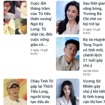
Cuộc đời
Sau thời gia
thăng trầm
vắng bóng,
của 'Tứ tiểu
Trương Bá
thiên vương'
Chi chờ cơ
Ngô Kỳ
hội trở lại
Long: Từ
2 ngày 14 giờ
trước
nhặt rác đến
cuộc sống
Rộ tin Huỳn
giàu có...
Tông Trạch
có tình mới,
2 ngày 14 giờ
trước
chênh lệch
21 tuổi gây
chú ý
04/08/2026
09:33
Châu Tinh Trì
Vương Sở
gặp lại Thích
Nhiên gây
Tiểu Long,
chú ý khi tiết
người từng
lộ tình trạng
tạo dấu ấn
cận thị hơn 