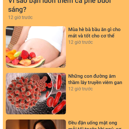
Vì sao bạn luôn thèm cà phê buổi
sáng?
12 giờ trước
Mùa hè bà bầu ăn gì cho
mát và tốt cho cơ thể
12 giờ trước
Những con đường âm
thầm lây truyền viêm gan
12 giờ trước
Đều đặn uống mật ong
mỗi tối trước khi ngủ, cơ