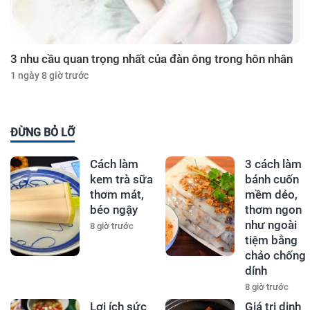
3 nhu cầu quan trọng nhất của đàn ông trong hôn nhân
1 ngày 8 giờ trước
ĐỪNG BỎ LỠ
Cách làm
3 cách làm
kem trà sữa
bánh cuốn
thơm mát,
mềm dẻo,
béo ngậy
thơm ngon
như ngoài
8 giờ trước
tiệm bằng
chảo chống
dính
8 giờ trước
Lợi ích sức
Giá trị dinh