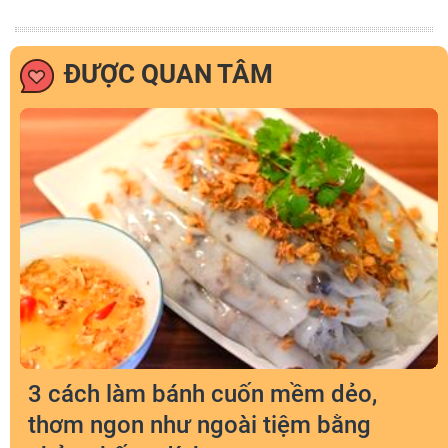
ĐƯỢC QUAN TÂM
3 cách làm bánh cuốn mềm dẻo,
thơm ngon như ngoài tiệm bằng