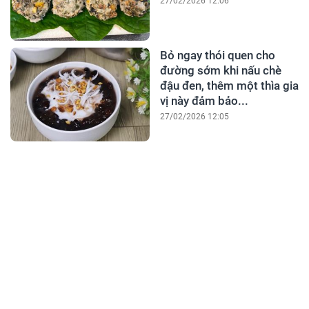
27/02/2026 12:06
Bỏ ngay thói quen cho
đường sớm khi nấu chè
đậu đen, thêm một thìa gia
vị này đảm bảo...
27/02/2026 12:05