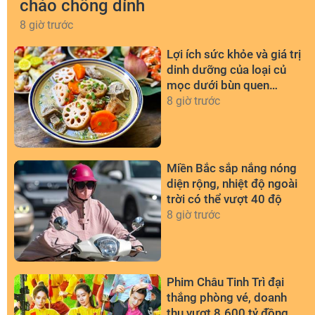
chảo chống dính
8 giờ trước
Lợi ích sức khỏe và giá trị
dinh dưỡng của loại củ
mọc dưới bùn quen
thuộc
8 giờ trước
Miền Bắc sắp nắng nóng
diện rộng, nhiệt độ ngoài
trời có thể vượt 40 độ
8 giờ trước
Phim Châu Tinh Trì đại
thắng phòng vé, doanh
thu vượt 8.600 tỷ đồng