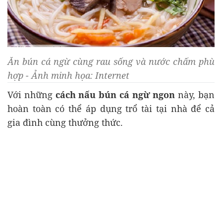
Ăn bún cá ngừ cùng rau sống và nước chấm phù
hợp - Ảnh minh họa: Internet
Với những
cách nấu bún cá ngừ ngon
này, bạn
hoàn toàn có thể áp dụng trổ tài tại nhà để cả
gia đình cùng thưởng thức.