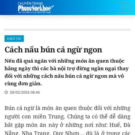
KHÉO TAY
Cách nấu bún cá ngừ ngon
Nếu đã quá ngán với những món ăn quen thuộc
hằng ngày thì các bà nội trợ đừng ngần ngại thay
đổi với những cách nấu bún cá ngừ ngon mà vô
cùng đơn giản.
28/02/2026 08:46
Bún cá ngừ là món ăn quen thuộc đối với những
người con miền Trung. Chúng ta có thể dễ dàng
bắt gặp món ăn này ở những nơi như: Huế, Đà
Nẵng, Nha Trang, Quy Nhơn… dù là ở trong các