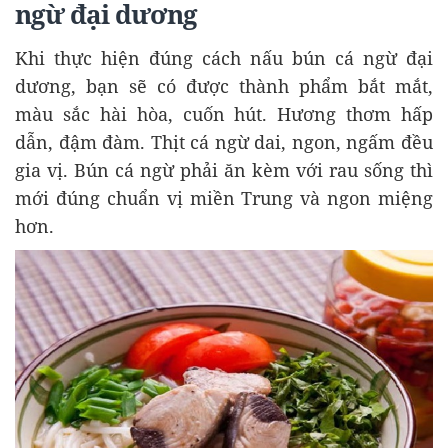
ngừ đại dương
Khi thực hiện đúng cách nấu bún cá ngừ đại
dương, bạn sẽ có được thành phẩm bắt mắt,
màu sắc hài hòa, cuốn hút. Hương thơm hấp
dẫn, đậm đàm. Thịt cá ngừ dai, ngon, ngấm đều
gia vị. Bún cá ngừ phải ăn kèm với rau sống thì
mới đúng chuẩn vị miền Trung và ngon miệng
hơn.