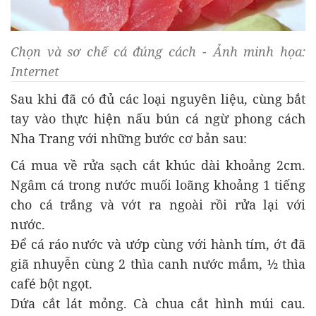
Chọn và sơ chế cá đúng cách - Ảnh minh họa:
Internet
Sau khi đã có đủ các loại nguyên liệu, cùng bắt
tay vào thực hiện nấu bún cá ngừ phong cách
Nha Trang với những bước cơ bản sau:
Cá mua về rửa sạch cắt khúc dài khoảng 2cm.
Ngâm cá trong nước muối loãng khoảng 1 tiếng
cho cá trắng và vớt ra ngoài rồi rửa lại với
nước.
Để cá ráo nước và ướp cùng với hành tím, ớt đã
giã nhuyễn cùng 2 thìa canh nước mắm, ½ thìa
café bột ngọt.
Dứa cắt lát mỏng. Cà chua cắt hình múi cau.