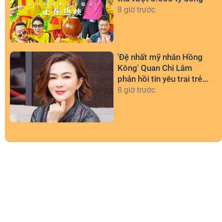
8 giờ trước
'Đệ nhất mỹ nhân Hồng
Kông' Quan Chi Lâm
phản hồi tin yêu trai trẻ
kém 36 tuổi
8 giờ trước