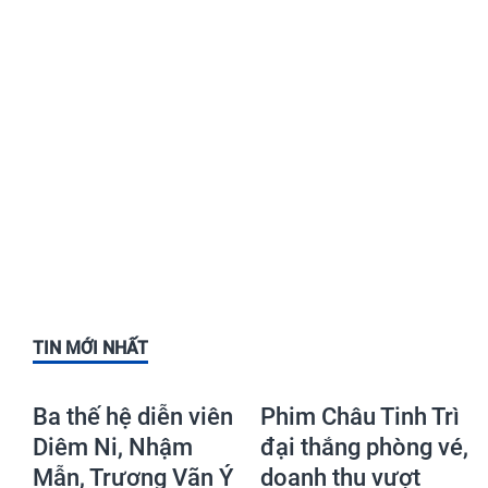
TIN MỚI NHẤT
Ba thế hệ diễn viên
Phim Châu Tinh Trì
Diêm Ni, Nhậm
đại thắng phòng vé,
Mẫn, Trương Vãn Ý
doanh thu vượt