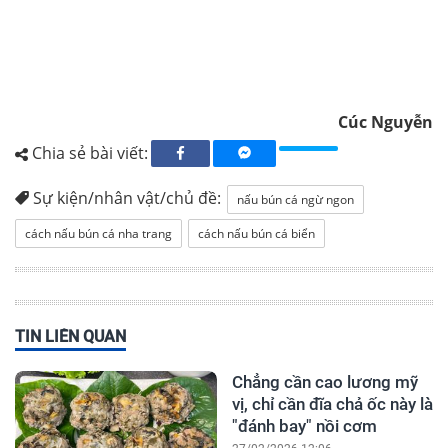
Cúc Nguyễn
Chia sẻ bài viết:
Sự kiện/nhân vật/chủ đề:
nấu bún cá ngừ ngon
cách nấu bún cá nha trang
cách nấu bún cá biển
TIN LIÊN QUAN
Chẳng cần cao lương mỹ
vị, chỉ cần đĩa chả ốc này là
"đánh bay" nồi cơm