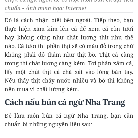
chuẩn - Ảnh minh họa: Internet
Đó là cách nhận biết bên ngoài. Tiếp theo, bạn
thực hiện xăm kim lên cá để xem cá còn tươi
hay không cũng như chất lượng thịt như thế
nào. Cá tươi thì phần thịt sẽ có màu đỏ trong chứ
không phải đỏ thâm như thịt bò. Thịt cá càng
trong thì chất lượng càng kém. Tới phần xăm cá,
lấy một chút thịt cá chà xát vào lòng bàn tay.
Nếu thấy thịt chảy nước nhiều và bở thì không
nên mua vì chất lượng kém.
Cách nấu bún cá ngừ Nha Trang
Để làm món bún cá ngừ Nha Trang, bạn cần
chuẩn bị những nguyên liệu sau: