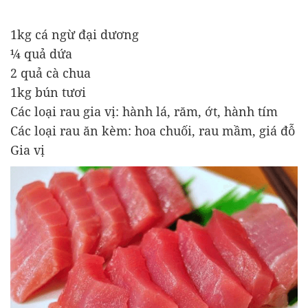
1kg cá ngừ đại dương
¼ quả dứa
2 quả cà chua
1kg bún tươi
Các loại rau gia vị: hành lá, răm, ớt, hành tím
Các loại rau ăn kèm: hoa chuối, rau mầm, giá đỗ
Gia vị