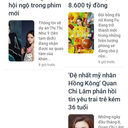
hội ngộ trong phim
8.600 tỷ đồng
mới
Đội bóng đá
nữ Kung Fu
Thông tin về
đang trở
dự án Thị Thị
thành một
Như Ý (tên
trong những
tạm dịch)
hiện tượng
đang nhận
phòng vé
được sự quan
đáng chú ý
tâm của
của...
khán...
8 giờ trước
8 giờ trước
'Đệ nhất mỹ nhân
Hồng Kông' Quan
Chi Lâm phản hồi
tin yêu trai trẻ kém
36 tuổi
Những ngày
đầu tháng 8,
Quan Chi Lâm