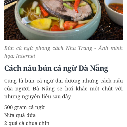
Bún cá ngừ phong cách Nha Trang - Ảnh minh
họa: Internet
Cách nấu bún cá ngừ Đà Nẵng
Cũng là bún cá ngừ đại dương nhưng cách nấu
của người Đà Nẵng sẽ hơi khác một chút với
những nguyên liệu sau đây.
500 gram cá ngừ
Nửa quả dứa
2 quả cà chua chín