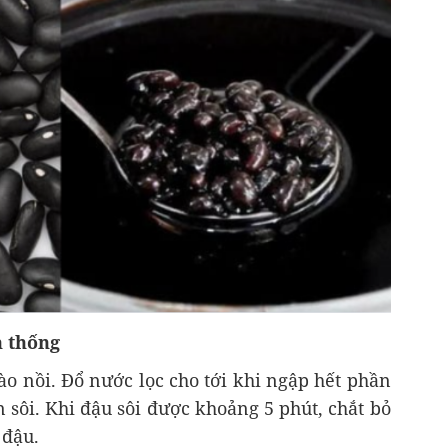
n thống
ào nồi. Đổ nước lọc cho tới khi ngập hết phần
 sôi. Khi đậu sôi được khoảng 5 phút, chắt bỏ
 đậu.