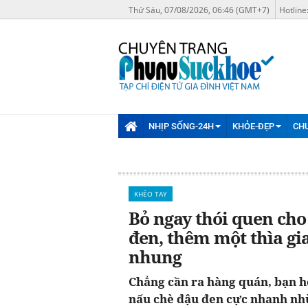
Thứ Sáu, 07/08/2026, 06:46 (GMT+7)
Hotline
NHỊP SỐNG-24H
KHỎE-ĐẸP
CH
KHÉO TAY
Bỏ ngay thói quen ch
đen, thêm một thìa g
nhung
Chẳng cần ra hàng quán, bạn ho
nấu chè đậu đen cực nhanh nhừ