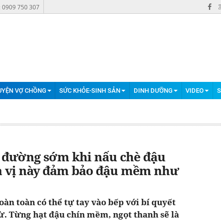
: 0909 750 307
UYỆN VỢ CHỒNG
SỨC KHỎE-SINH SẢN
DINH DƯỠNG
VIDEO
S
o đường sớm khi nấu chè đậu
ia vị này đảm bảo đậu mềm như
àn toàn có thể tự tay vào bếp với bí quyết
. Từng hạt đậu chín mềm, ngọt thanh sẽ là