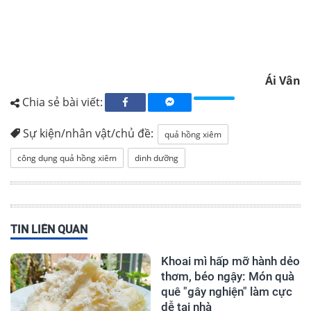
Ái Vân
Chia sẻ bài viết:
Sự kiện/nhân vật/chủ đề:
quả hồng xiêm
công dụng quả hồng xiêm
dinh dưỡng
TIN LIÊN QUAN
Khoai mì hấp mỡ hành dẻo
thơm, béo ngậy: Món quà
quê "gây nghiện" làm cực
dễ tại nhà