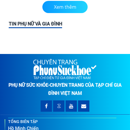
Xem thêm
TIN PHỤ NỮ VÀ GIA ĐÌNH
PHỤ NỮ SỨC KHỎE-CHUYÊN TRANG CỦA TẠP CHÍ GIA
ĐÌNH VIỆT NAM
TỔNG BIÊN TẬP
Hồ Minh Chiến