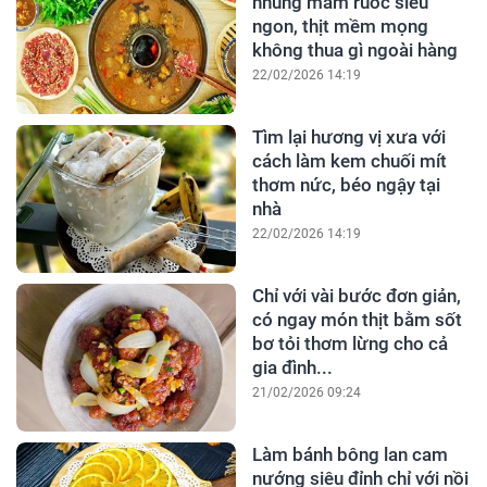
nhúng mắm ruốc siêu
ngon, thịt mềm mọng
không thua gì ngoài hàng
22/02/2026 14:19
Tìm lại hương vị xưa với
cách làm kem chuối mít
thơm nức, béo ngậy tại
nhà
22/02/2026 14:19
Chỉ với vài bước đơn giản,
có ngay món thịt bằm sốt
bơ tỏi thơm lừng cho cả
gia đình...
21/02/2026 09:24
Làm bánh bông lan cam
nướng siêu đỉnh chỉ với nồi