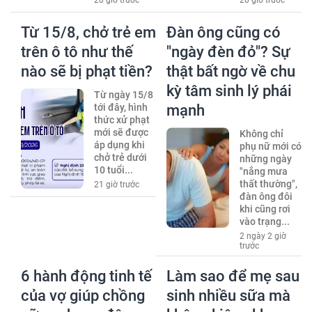
Từ 15/8, chở trẻ em
Đàn ông cũng có
trên ô tô như thế
"ngày đèn đỏ"? Sự
nào sẽ bị phạt tiền?
thật bất ngờ về chu
kỳ tâm sinh lý phái
Từ ngày 15/8
tới đây, hình
mạnh
thức xử phạt
mới sẽ được
Không chỉ
áp dụng khi
phụ nữ mới có
chở trẻ dưới
những ngày
10 tuổi...
"nắng mưa
thất thường",
21 giờ trước
đàn ông đôi
khi cũng rơi
vào trạng...
2 ngày 2 giờ
trước
6 hành động tinh tế
Làm sao để mẹ sau
của vợ giúp chồng
sinh nhiều sữa mà