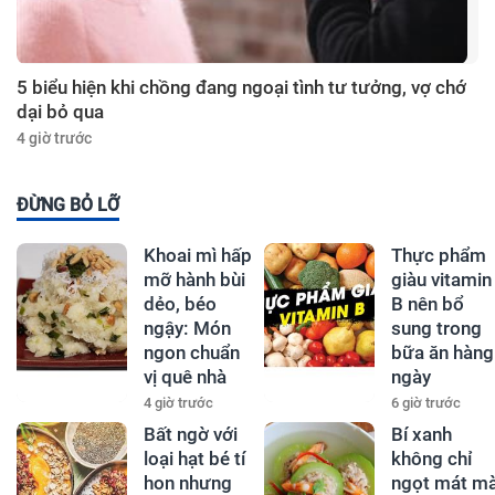
5 biểu hiện khi chồng đang ngoại tình tư tưởng, vợ chớ
dại bỏ qua
4 giờ trước
ĐỪNG BỎ LỠ
Khoai mì hấp
Thực phẩm
mỡ hành bùi
giàu vitamin
dẻo, béo
B nên bổ
ngậy: Món
sung trong
ngon chuẩn
bữa ăn hàng
vị quê nhà
ngày
4 giờ trước
6 giờ trước
Bất ngờ với
Bí xanh
loại hạt bé tí
không chỉ
hon nhưng
ngọt mát m