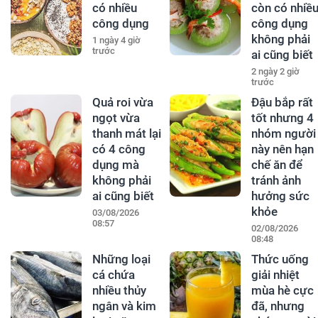
có nhiều
còn có nhiề
công dụng
công dụng
không phải
1 ngày 4 giờ
trước
ai cũng biết
2 ngày 2 giờ
trước
Quả roi vừa
Đậu bắp rất
ngọt vừa
tốt nhưng 4
thanh mát lại
nhóm người
có 4 công
này nên hạn
dụng mà
chế ăn để
không phải
tránh ảnh
ai cũng biết
hưởng sức
khỏe
03/08/2026
08:57
02/08/2026
08:48
Những loại
Thức uống
cá chứa
giải nhiệt
nhiều thủy
mùa hè cực
ngân và kim
đã, nhưng