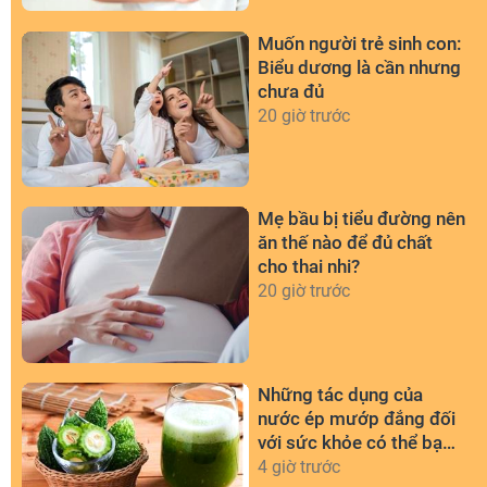
Muốn người trẻ sinh con:
Biểu dương là cần nhưng
chưa đủ
20 giờ trước
Mẹ bầu bị tiểu đường nên
ăn thế nào để đủ chất
cho thai nhi?
20 giờ trước
Những tác dụng của
nước ép mướp đắng đối
với sức khỏe có thể bạn
chưa biết
4 giờ trước