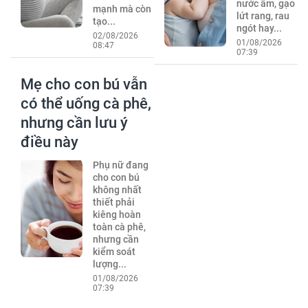
nước ấm, gạo
mạnh mà còn
lứt rang, rau
tạo...
ngót hay...
02/08/2026
01/08/2026
08:47
07:39
Mẹ cho con bú vẫn
có thể uống cà phê,
nhưng cần lưu ý
điều này
Phụ nữ đang
cho con bú
không nhất
thiết phải
kiêng hoàn
toàn cà phê,
nhưng cần
kiểm soát
lượng...
01/08/2026
07:39