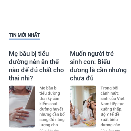
TIN MỚI NHẤT
Mẹ bầu bị tiểu
Muốn người trẻ
đường nên ăn thế
sinh con: Biểu
nào để đủ chất cho
dương là cần nhưng
thai nhi?
chưa đủ
Mẹ bầu bị
Trong bối
tiểu đường
cảnh mức
thai kỳ cần
sinh của Việt
kiểm soát
Nam tiếp tục
đường huyết
xuống thấp,
nhưng cần bổ
Bộ Y tế đề
sung đủ năng
xuất biểu
lượng cho...
dương các...
20 giờ trước
20 giờ trước