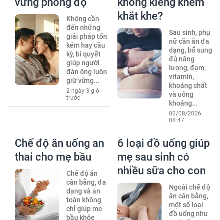
vững phong độ
không kiêng khem
khắt khe?
Không cần
đến những
Sau sinh, phụ
giải pháp tốn
nữ cần ăn đa
kém hay cầu
dạng, bổ sung
kỳ, bí quyết
đủ năng
giúp người
lượng, đạm,
đàn ông luôn
vitamin,
giữ vững...
khoáng chất
2 ngày 3 giờ
và uống
trước
khoảng...
02/08/2026
08:47
Chế độ ăn uống an
6 loại đồ uống giúp
thai cho mẹ bầu
mẹ sau sinh có
nhiều sữa cho con
Chế độ ăn
cân bằng, đa
Ngoài chế độ
dạng và an
ăn cân bằng,
toàn không
một số loại
chỉ giúp mẹ
đồ uống như
bầu khỏe