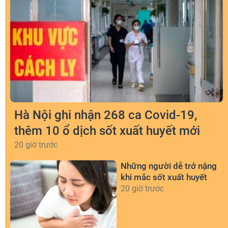
Hà Nội ghi nhận 268 ca Covid-19,
thêm 10 ổ dịch sốt xuất huyết mới
20 giờ trước
Những người dễ trở nặng
khi mắc sốt xuất huyết
20 giờ trước