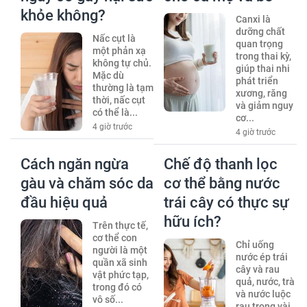
khỏe không?
Canxi là
dưỡng chất
Nấc cụt là
quan trọng
một phản xạ
trong thai kỳ,
không tự chủ.
giúp thai nhi
Mặc dù
phát triển
thường là tạm
xương, răng
thời, nấc cụt
và giảm nguy
có thể là...
cơ...
4 giờ trước
4 giờ trước
Cách ngăn ngừa
Chế độ thanh lọc
gàu và chăm sóc da
cơ thể bằng nước
đầu hiệu quả
trái cây có thực sự
hữu ích?
Trên thực tế,
cơ thể con
Chỉ uống
người là một
nước ép trái
quần xã sinh
cây và rau
vật phức tạp,
quả, nước, trà
trong đó có
và nước luộc
vô số...
rau trong vài