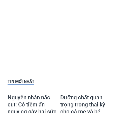
TIN MỚI NHẤT
Nguyên nhân nấc
Dưỡng chất quan
cụt: Có tiềm ẩn
trọng trong thai kỳ
nguy cơ gây hại sức
cho cả mẹ và bé