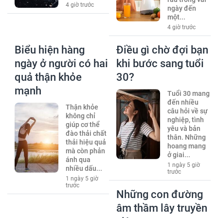
4 giờ trước
ngày đến
một...
4 giờ trước
Biểu hiện hàng
Điều gì chờ đợi bạn
ngày ở người có hai
khi bước sang tuổi
quả thận khỏe
30?
mạnh
Tuổi 30 mang
đến nhiều
Thận khỏe
câu hỏi về sự
không chỉ
nghiệp, tình
giúp cơ thể
yêu và bản
đào thải chất
thân. Những
thải hiệu quả
hoang mang
mà còn phản
ở giai...
ánh qua
1 ngày 5 giờ
nhiều dấu...
trước
1 ngày 5 giờ
trước
Những con đường
âm thầm lây truyền