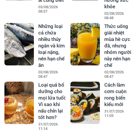
khỏe
03/08/2026
08:57
02/08/2026
08:48
Những loại
Thức uống
cá chứa
giải nhiệt
nhiều thủy
mùa hè cực
ngân và kim
đã, nhưng
loại nặng,
nhóm người
nên hạn chế
này nên hạn
ăn
chế
02/08/2026
02/08/2026
08:47
08:47
Loại quả bổ
Cách làm
dưỡng cho
cơm cuộn
mọi lứa tuổi:
rong biển
Vì sao khi
kiểu mới
nấu chín lại
31/07/2026
11:05
tốt hơn?
31/07/2026
11:14