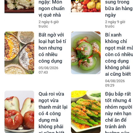
ngậy: Món
sung trong
ngon chuẩn
bữa ăn hàng
vị quê nhà
ngày
2 ngày 6 giờ
2 ngày 9 giờ
trước
trước
Bất ngờ với
Bí xanh
loại hạt bé tí
không chỉ
hon nhưng
ngọt mát m
có nhiều
còn có nhiề
công dụng
công dụng
không phải
05/08/2026
07:43
ai cũng biết
04/08/2026
09:29
Quả roi vừa
Đậu bắp rất
ngọt vừa
tốt nhưng 4
thanh mát lại
nhóm người
có 4 công
này nên hạn
dụng mà
chế ăn để
không phải
tránh ảnh
ai cũng biết
hưởng sức