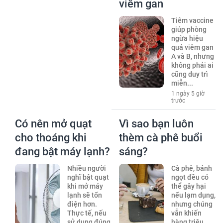
viêm gan
Tiêm vaccine
giúp phòng
ngừa hiệu
quả viêm gan
A và B, nhưng
không phải ai
cũng duy trì
miễn...
1 ngày 5 giờ
trước
Có nên mở quạt
Vì sao bạn luôn
cho thoáng khi
thèm cà phê buổi
đang bật máy lạnh?
sáng?
Nhiều người
Cà phê, bánh
nghĩ bật quạt
ngọt đều có
khi mở máy
thể gây hại
lạnh sẽ tốn
nếu lạm dụng,
điện hơn.
nhưng chúng
Thực tế, nếu
vẫn khiến
sử dụng đúng
hàng triệu