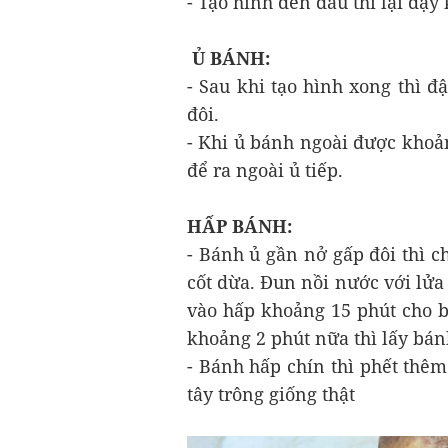
- Tạo hình đến đâu thì lại đậy
Ủ BÁNH:
- Sau khi tạo hình xong thì 
đôi.
- Khi ủ bánh ngoài được khoản
để ra ngoài ủ tiếp.
HẤP BÁNH:
- Bánh ủ gần nở gấp đôi thì c
cốt dừa. Đun nồi nước với lửa 
vào hấp khoảng 15 phút cho b
khoảng 2 phút nữa thì lấy bán
- Bánh hấp chín thì phết thêm 
tây trông giống thật