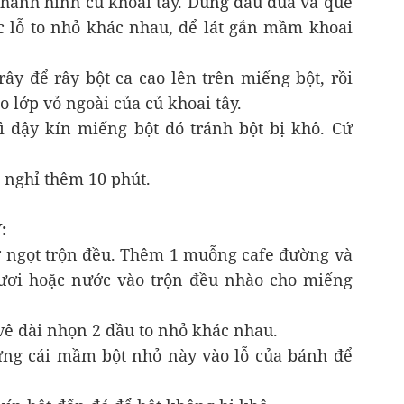
 thành hình củ khoai tây. Dùng đầu đũa và que
c lỗ to nhỏ khác nhau, để lát gắn mầm khoai
rây để rây bột ca cao lên trên miếng bột, rồi
o lớp vỏ ngoài của củ khoai tây.
 đậy kín miếng bột đó tránh bột bị khô. Cứ
t nghỉ thêm 10 phút.
:
ở ngọt trộn đều. Thêm 1 muỗng cafe đường và
ươi hoặc nước vào trộn đều nhào cho miếng
 vê dài nhọn 2 đầu to nhỏ khác nhau.
ừng cái mầm bột nhỏ này vào lỗ của bánh để