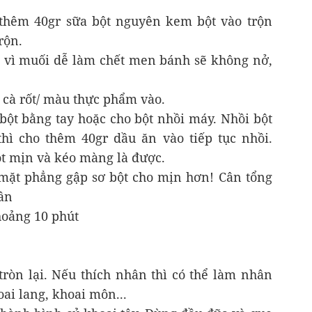
 thêm 40gr sữa bột nguyên kem bột vào trộn
rộn.
 vì muối dễ làm chết men bánh sẽ không nở,
 cà rốt/ màu thực phẩm vào.
bột bằng tay hoặc cho bột nhồi máy. Nhồi bột
hì cho thêm 40gr dầu ăn vào tiếp tục nhồi.
ột mịn và kéo màng là được.
n mặt phẳng gập sơ bột cho mịn hơn! Cân tổng
hần
hoảng 10 phút
tròn lại. Nếu thích nhân thì có thể làm nhân
ai lang, khoai môn...