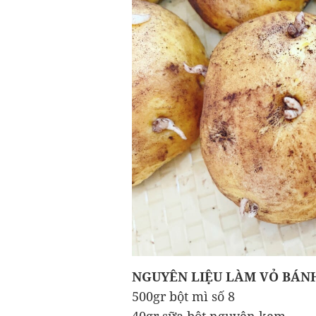
NGUYÊN LIỆU LÀM VỎ BÁN
500gr bột mì số 8
40gr sữa bột nguyên kem