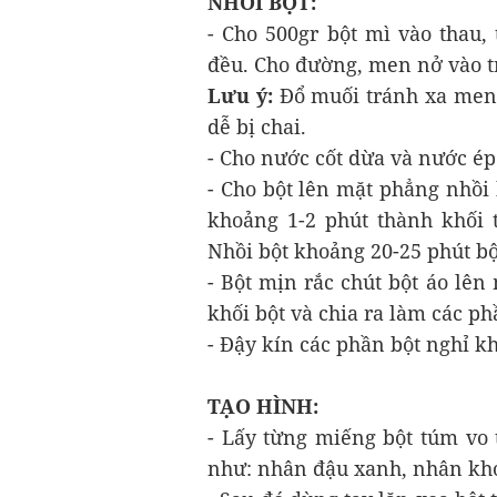
NHỒI BỘT:
- Cho 500gr bột mì vào thau,
đều. Cho đường, men nở vào t
Lưu ý:
Đổ muối tránh xa men
dễ bị chai.
- Cho nước cốt dừa và nước ép
- Cho bột lên mặt phẳng nhồi 
khoảng 1-2 phút thành khối t
Nhồi bột khoảng 20-25 phút b
- Bột mịn rắc chút bột áo lê
khối bột và chia ra làm các p
- Đậy kín các phần bột nghỉ k
TẠO HÌNH:
- Lấy từng miếng bột túm vo 
như: nhân đậu xanh, nhân kho