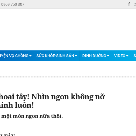
: 0909 750 307
UYỆN VỢ CHỒNG
SỨC KHỎE-SINH SẢN
DINH DƯỠNG
VIDEO
S
oai tây! Nhìn ngon không nỡ
hính luôn!
 một món ngon nữa thôi.