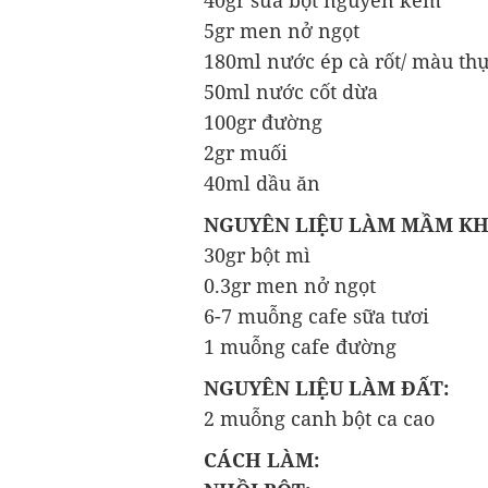
5gr men nở ngọt
180ml nước ép cà rốt/ màu th
50ml nước cốt dừa
100gr đường
2gr muối
40ml dầu ăn
NGUYÊN LIỆU LÀM MẦM KH
30gr bột mì
0.3gr men nở ngọt
6-7 muỗng cafe sữa tươi
1 muỗng cafe đường
NGUYÊN LIỆU LÀM ĐẤT:
2 muỗng canh bột ca cao
CÁCH LÀM: