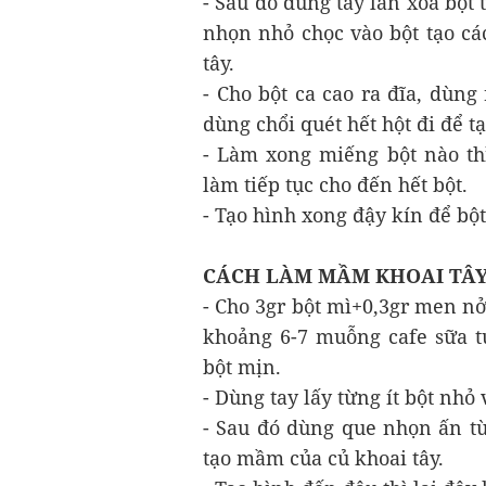
- Sau đó dùng tay lăn xoa bột
nhọn nhỏ chọc vào bột tạo cá
tây.
- Cho bột ca cao ra đĩa, dùng 
dùng chổi quét hết hột đi để tạ
- Làm xong miếng bột nào thì
làm tiếp tục cho đến hết bột.
- Tạo hình xong đậy kín để bộ
CÁCH LÀM MẦM KHOAI TÂY
- Cho 3gr bột mì+0,3gr men n
khoảng 6-7 muỗng cafe sữa t
bột mịn.
- Dùng tay lấy từng ít bột nhỏ
- Sau đó dùng que nhọn ấn t
tạo mầm của củ khoai tây.