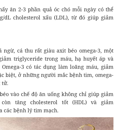
hấy ăn 2-3 phần quả óc chó mỗi ngày có thể
/dL cholesterol xấu (LDL), từ đó giúp giảm
á ngừ, cá thu rất giàu axit béo omega-3, một
iảm triglyceride trong máu, hạ huyết áp và
. Omega-3 có tác dụng làm loãng máu, giảm
Đặc biệt, ở những người mắc bệnh tim, omega-
 tử.
 béo vào chế độ ăn uống không chỉ giúp giảm
 còn tăng cholesterol tốt (HDL) và giảm
ừa các bệnh lý tim mạch.