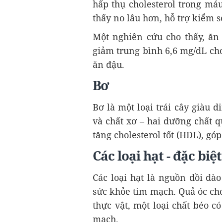
hấp thụ cholesterol trong má
thấy no lâu hơn, hỗ trợ kiểm s
Một nghiên cứu cho thấy, ăn
giảm trung bình 6,6 mg/dL ch
ăn đậu.
Bơ
Bơ là một loại trái cây giàu
và chất xơ – hai dưỡng chất q
tăng cholesterol tốt (HDL), gó
Các loại hạt - đặc bi
Các loại hạt là nguồn dồi dà
sức khỏe tim mạch. Quả óc chó
thực vật, một loại chất béo c
mạch.