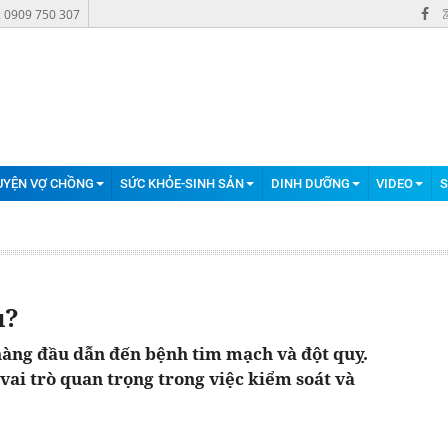
: 0909 750 307
UYỆN VỢ CHỒNG
SỨC KHỎE-SINH SẢN
DINH DƯỠNG
VIDEO
S
u?
hàng đầu dẫn đến bệnh tim mạch và đột quỵ.
vai trò quan trọng trong việc kiểm soát và