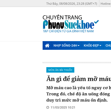
Thứ Bảy, 08/08/2026, 23:28 (GMT+7)
Hotline
NHỊP SỐNG-24H
KHỎE-ĐẸP
CH
MÓN ĂN BÀI THUỐC
Ăn gì để giảm mỡ má
Mỡ máu cao là yếu tố nguy cơ 
Trong đó, chế độ ăn uống đóng 
duy trì mức mỡ máu ổn định.
11/03/2025 10:21