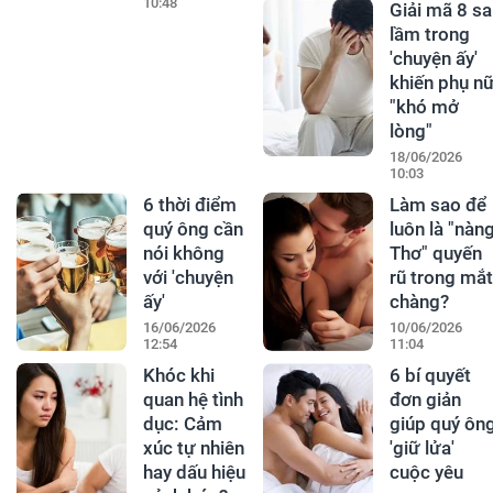
10:48
Giải mã 8 sa
lầm trong
'chuyện ấy'
khiến phụ n
"khó mở
lòng"
18/06/2026
10:03
6 thời điểm
Làm sao để
quý ông cần
luôn là "nàn
nói không
Thơ" quyến
với 'chuyện
rũ trong mắt
ấy'
chàng?
16/06/2026
10/06/2026
12:54
11:04
Khóc khi
6 bí quyết
quan hệ tình
đơn giản
dục: Cảm
giúp quý ôn
xúc tự nhiên
'giữ lửa'
hay dấu hiệu
cuộc yêu