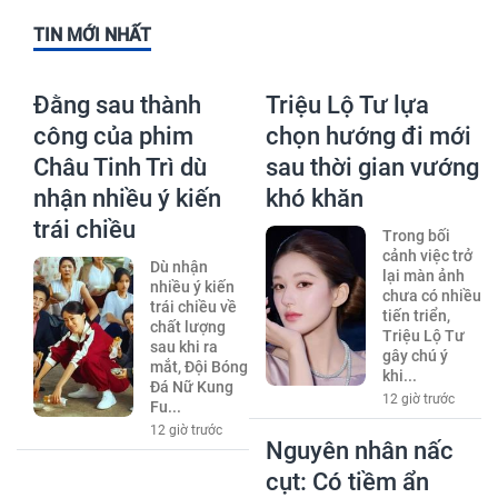
TIN MỚI NHẤT
Đằng sau thành
Triệu Lộ Tư lựa
công của phim
chọn hướng đi mới
Châu Tinh Trì dù
sau thời gian vướng
nhận nhiều ý kiến
khó khăn
trái chiều
Trong bối
cảnh việc trở
Dù nhận
lại màn ảnh
nhiều ý kiến
chưa có nhiều
trái chiều về
tiến triển,
chất lượng
Triệu Lộ Tư
sau khi ra
gây chú ý
mắt, Đội Bóng
khi...
Đá Nữ Kung
12 giờ trước
Fu...
12 giờ trước
Nguyên nhân nấc
cụt: Có tiềm ẩn