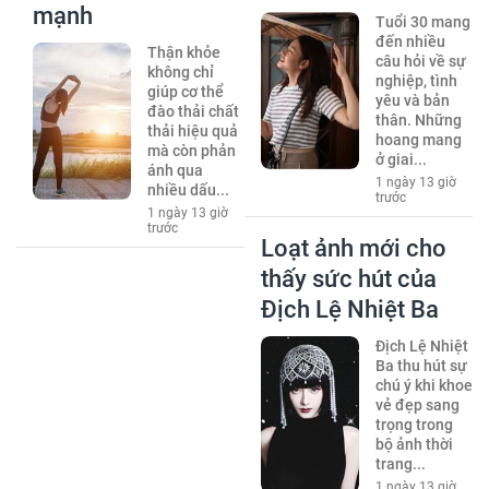
mạnh
Tuổi 30 mang
đến nhiều
Thận khỏe
câu hỏi về sự
không chỉ
nghiệp, tình
giúp cơ thể
yêu và bản
đào thải chất
thân. Những
thải hiệu quả
hoang mang
mà còn phản
ở giai...
ánh qua
1 ngày 13 giờ
nhiều dấu...
trước
1 ngày 13 giờ
trước
Loạt ảnh mới cho
thấy sức hút của
Địch Lệ Nhiệt Ba
Địch Lệ Nhiệt
Ba thu hút sự
chú ý khi khoe
vẻ đẹp sang
trọng trong
bộ ảnh thời
trang...
1 ngày 13 giờ