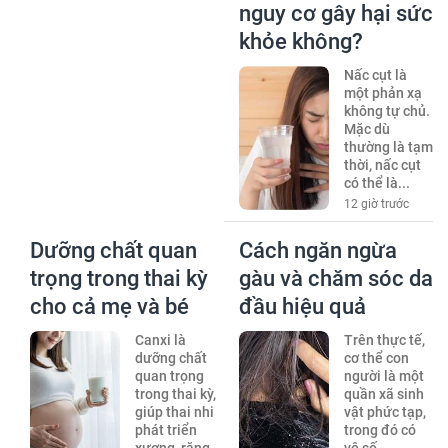
nguy cơ gây hại sức
khỏe không?
Nấc cụt là
một phản xạ
không tự chủ.
Mặc dù
thường là tạm
thời, nấc cụt
có thể là...
12 giờ trước
Dưỡng chất quan
Cách ngăn ngừa
trọng trong thai kỳ
gàu và chăm sóc da
cho cả mẹ và bé
đầu hiệu quả
Canxi là
Trên thực tế,
dưỡng chất
cơ thể con
quan trọng
người là một
trong thai kỳ,
quần xã sinh
giúp thai nhi
vật phức tạp,
phát triển
trong đó có
xương, răng
vô số...