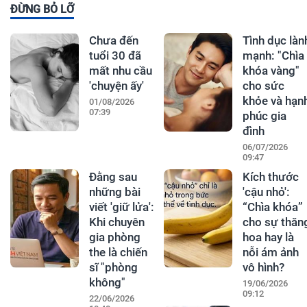
ĐỪNG BỎ LỠ
Chưa đến
Tình dục làn
tuổi 30 đã
mạnh: "Chìa
mất nhu cầu
khóa vàng"
'chuyện ấy'
cho sức
khỏe và hạn
01/08/2026
07:39
phúc gia
đình
06/07/2026
09:47
Đằng sau
Kích thước
những bài
'cậu nhỏ':
viết 'giữ lửa':
“Chìa khóa”
Khi chuyên
cho sự thăn
gia phòng
hoa hay là
the là chiến
nỗi ám ảnh
sĩ "phòng
vô hình?
không"
19/06/2026
09:12
22/06/2026