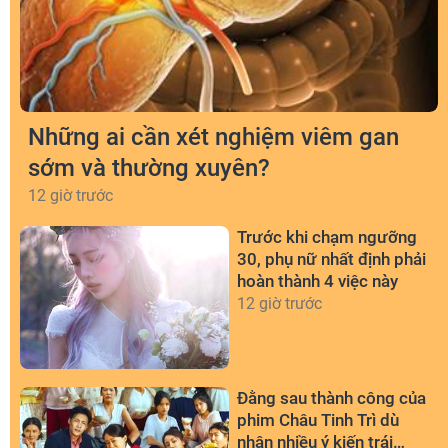
Những ai cần xét nghiệm viêm gan
sớm và thường xuyên?
12 giờ trước
Trước khi chạm ngưỡng
30, phụ nữ nhất định phải
hoàn thành 4 việc này
12 giờ trước
Đằng sau thành công của
phim Châu Tinh Trì dù
nhận nhiều ý kiến trái