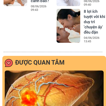
cảnh báo?
08/06/2026
09:40
08/06/2026
09:43
8 lợi ích
tuyệt vời khi
duy trì
'chuyện ấy'
đều đặn
04/06/2026
13:45
ĐƯỢC QUAN TÂM