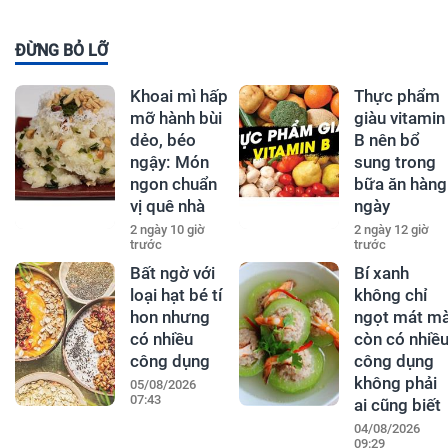
ĐỪNG BỎ LỠ
Khoai mì hấp
Thực phẩm
mỡ hành bùi
giàu vitamin
dẻo, béo
B nên bổ
ngậy: Món
sung trong
ngon chuẩn
bữa ăn hàng
vị quê nhà
ngày
2 ngày 10 giờ
2 ngày 12 giờ
trước
trước
Bất ngờ với
Bí xanh
loại hạt bé tí
không chỉ
hon nhưng
ngọt mát m
có nhiều
còn có nhiề
công dụng
công dụng
không phải
05/08/2026
07:43
ai cũng biết
04/08/2026
09:29