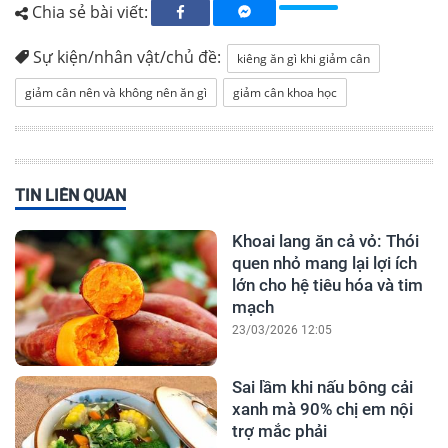
Chia sẻ bài viết:
Sự kiện/nhân vật/chủ đề:
kiêng ăn gì khi giảm cân
giảm cân nên và không nên ăn gì
giảm cân khoa học
TIN LIÊN QUAN
Khoai lang ăn cả vỏ: Thói
quen nhỏ mang lại lợi ích
lớn cho hệ tiêu hóa và tim
mạch
23/03/2026 12:05
Sai lầm khi nấu bông cải
xanh mà 90% chị em nội
trợ mắc phải