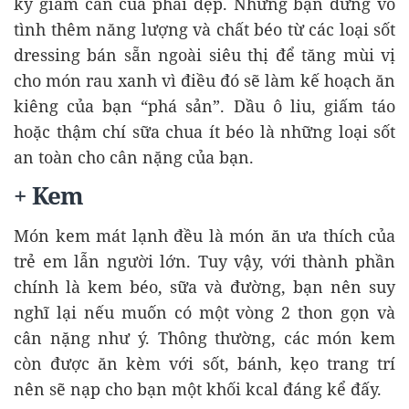
kỳ giảm cân của phái đẹp. Nhưng bạn đừng vô
tình thêm năng lượng và chất béo từ các loại sốt
dressing bán sẵn ngoài siêu thị để tăng mùi vị
cho món rau xanh vì điều đó sẽ làm kế hoạch ăn
kiêng của bạn “phá sản”. Dầu ô liu, giấm táo
hoặc thậm chí sữa chua ít béo là những loại sốt
an toàn cho cân nặng của bạn.
+ Kem
Món kem mát lạnh đều là món ăn ưa thích của
trẻ em lẫn người lớn. Tuy vậy, với thành phần
chính là kem béo, sữa và đường, bạn nên suy
nghĩ lại nếu muốn có một vòng 2 thon gọn và
cân nặng như ý. Thông thường, các món kem
còn được ăn kèm với sốt, bánh, kẹo trang trí
nên sẽ nạp cho bạn một khối kcal đáng kể đấy.