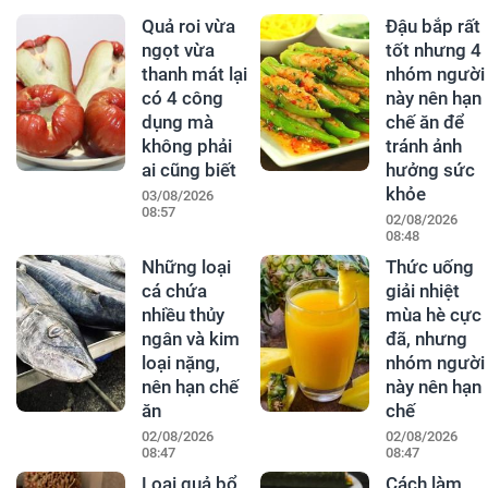
Quả roi vừa
Đậu bắp rất
ngọt vừa
tốt nhưng 4
thanh mát lại
nhóm người
có 4 công
này nên hạn
dụng mà
chế ăn để
không phải
tránh ảnh
ai cũng biết
hưởng sức
khỏe
03/08/2026
08:57
02/08/2026
08:48
Những loại
Thức uống
cá chứa
giải nhiệt
nhiều thủy
mùa hè cực
ngân và kim
đã, nhưng
loại nặng,
nhóm người
nên hạn chế
này nên hạn
ăn
chế
02/08/2026
02/08/2026
08:47
08:47
Loại quả bổ
Cách làm