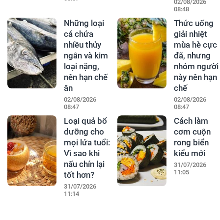
02/08/2026
08:48
Những loại
Thức uống
cá chứa
giải nhiệt
nhiều thủy
mùa hè cực
ngân và kim
đã, nhưng
loại nặng,
nhóm người
nên hạn chế
này nên hạn
ăn
chế
02/08/2026
02/08/2026
08:47
08:47
Loại quả bổ
Cách làm
dưỡng cho
cơm cuộn
mọi lứa tuổi:
rong biển
Vì sao khi
kiểu mới
nấu chín lại
31/07/2026
11:05
tốt hơn?
31/07/2026
11:14