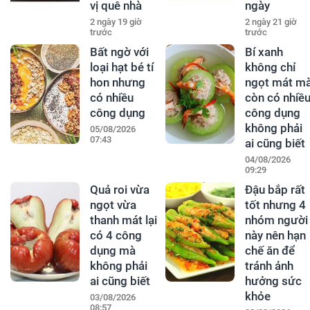
vị quê nhà
ngày
2 ngày 19 giờ
2 ngày 21 giờ
trước
trước
Bất ngờ với
Bí xanh
loại hạt bé tí
không chỉ
hon nhưng
ngọt mát m
có nhiều
còn có nhiề
công dụng
công dụng
không phải
05/08/2026
07:43
ai cũng biết
04/08/2026
09:29
Quả roi vừa
Đậu bắp rất
ngọt vừa
tốt nhưng 4
thanh mát lại
nhóm người
có 4 công
này nên hạn
dụng mà
chế ăn để
không phải
tránh ảnh
ai cũng biết
hưởng sức
khỏe
03/08/2026
08:57