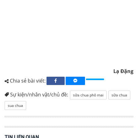
Lạ Đặng
Chia sẻ bài viết:
Sự kiện/nhân vật/chủ đề:
sữa chua phô mai
sữa chua
sua chua
TIN LIÊN QUAN