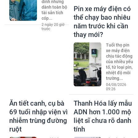
dính nhưng
dành toàn bộ
Pin xe máy điện có
tài sản tích
thể chạy bao nhiêu
cóp...
năm trước khi cần
2 ngày 20 giờ
trước
thay mới?
Tuổi thọ pin
xe máy điện
chịu tác động
của nhiều yếu
tố, từ loại pin,
nhiệt độ môi
trường...
04/08/2026
09:26
Ăn tiết canh, cụ bà
Thanh Hóa lấy mẫu
69 tuổi nhập viện vì
ADN hơn 1.000 mộ
nhiễm trùng đường
liệt sĩ chưa rõ danh
ruột
tính