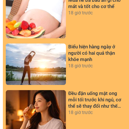
Mùa hè bà bầu ăn gì cho
mát và tốt cho cơ thể
18 giờ trước
Biểu hiện hàng ngày ở
người có hai quả thận
khỏe mạnh
18 giờ trước
Đều đặn uống mật ong
mỗi tối trước khi ngủ, cơ
thể sẽ thay đổi như thế
nào?
18 giờ trước