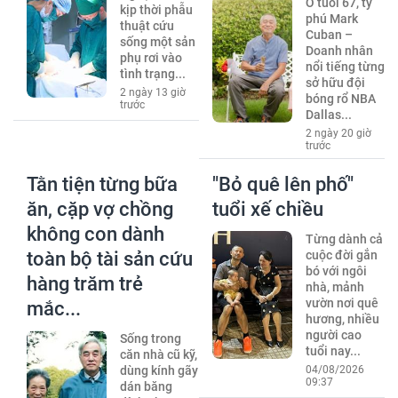
Ở tuổi 67, tỷ
kịp thời phẫu
phú Mark
thuật cứu
Cuban –
sống một sản
Doanh nhân
phụ rơi vào
nổi tiếng từng
tình trạng...
sở hữu đội
2 ngày 13 giờ
bóng rổ NBA
trước
Dallas...
2 ngày 20 giờ
trước
Tằn tiện từng bữa
"Bỏ quê lên phố"
ăn, cặp vợ chồng
tuổi xế chiều
không con dành
Từng dành cả
toàn bộ tài sản cứu
cuộc đời gắn
bó với ngôi
hàng trăm trẻ
nhà, mảnh
vườn nơi quê
mắc...
hương, nhiều
người cao
Sống trong
tuổi nay...
căn nhà cũ kỹ,
dùng kính gãy
04/08/2026
09:37
dán băng