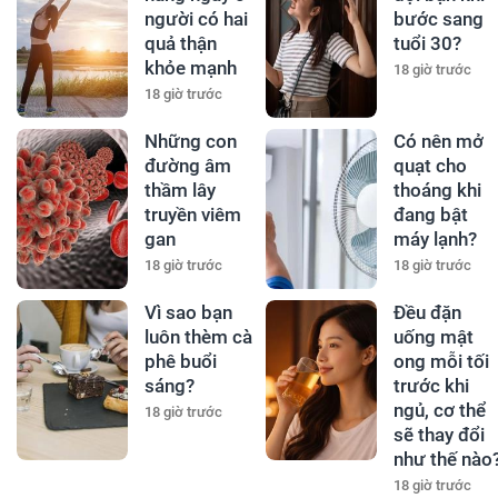
người có hai
bước sang
quả thận
tuổi 30?
khỏe mạnh
18 giờ trước
18 giờ trước
Những con
Có nên mở
đường âm
quạt cho
thầm lây
thoáng khi
truyền viêm
đang bật
gan
máy lạnh?
18 giờ trước
18 giờ trước
Vì sao bạn
Đều đặn
luôn thèm cà
uống mật
phê buổi
ong mỗi tối
sáng?
trước khi
ngủ, cơ thể
18 giờ trước
sẽ thay đổi
như thế nào
18 giờ trước