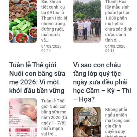
Sau khi ăn
Thanh Hóa
tiết canh, cụ
lấy mẫu sinh
bà 69 tuổi ở
phẩm tại hơn
Thanh Hóa bị
1.000 phần
nhiễm trùng
mộ liệt sĩ
đường ruột,
chưa xác định
mất nước
được danh
và...
tính ở...
04/08/2026
04/08/2026
09:24
09:11
Tuần lễ Thế giới
Vì sao con cháu
Nuôi con bằng sữa
tầng lớp quý tộc
mẹ 2026: Vì một
ngày xưa đều phải
khởi đầu bền vững
học Cầm – Kỳ – Thi
– Họa?
Tuần lễ Thế
giới Nuôi con
Không phải
bằng sữa mẹ
ngẫu nhiên
năm 2026 (từ
mà trong các
ngày 1 - 7/8)
gia đình
nhấn mạnh
quyền quý
vai trò...