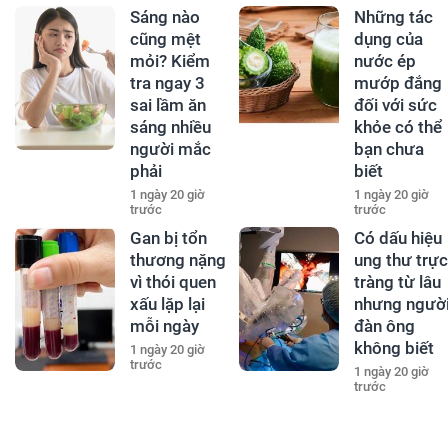
Sáng nào
Những tác
cũng mệt
dụng của
mỏi? Kiểm
nước ép
tra ngay 3
mướp đắng
sai lầm ăn
đối với sức
sáng nhiều
khỏe có thể
người mắc
bạn chưa
phải
biết
1 ngày 20 giờ
1 ngày 20 giờ
trước
trước
Gan bị tổn
Có dấu hiệu
thương nặng
ung thư trực
vì thói quen
tràng từ lâu
xấu lặp lại
nhưng ngườ
mỗi ngày
đàn ông
không biết
1 ngày 20 giờ
trước
1 ngày 20 giờ
trước