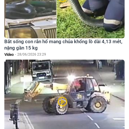
Bắt sống con rắn hổ mang chúa khổng lồ dài 4,13 mét,
nặng gần 15 kg
Video
-
28/06/2026 23:29