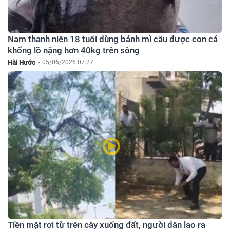
Nam thanh niên 18 tuổi dùng bánh mì câu được con cá
khổng lồ nặng hơn 40kg trên sông
Hài Hước
-
05/06/2026 07:27
Tiền mặt rơi từ trên cây xuống đất, người dân lao ra