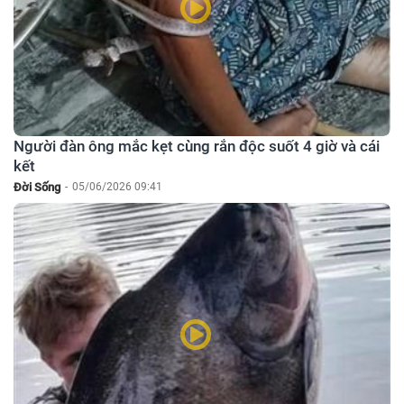
Người đàn ông mắc kẹt cùng rắn độc suốt 4 giờ và cái
kết
Đời Sống
-
05/06/2026 09:41