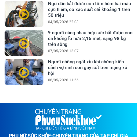
Ngư dân bắt được con tôm hùm hai màu
cực hiếm, có xác suất chỉ khoảng 1 trên
50 triệu
04/05/2026 22:08
9 người cùng nhau hợp sức bắt được con
cá khổng lồ hơn 2,15 mét, nặng 98 kg
trên sông
07/05/2026 13:07
Người chồng ngất xỉu khi chứng kiến
cảnh vợ sinh con gây sốt trên mạng xã
hội
08/05/2026 11:56
PHỤ NỮ SỨC KHỎE-CHUYÊN TRANG CỦA TẠP CHÍ GIA