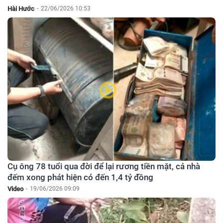
Hài Hước
-
22/06/2026 10:53
Cụ ông 78 tuổi qua đời để lại rương tiền mặt, cả nhà
đếm xong phát hiện có đến 1,4 tỷ đồng
Video
-
19/06/2026 09:09