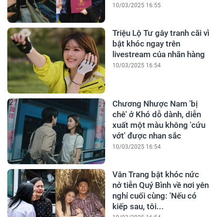
10/03/2025 16:55
Triệu Lộ Tư gây tranh cãi vì
bật khóc ngay trên
livestream của nhãn hàng
10/03/2025 16:54
Chương Nhược Nam 'bị
chê' ở Khó dỗ dành, diễn
xuất một màu không 'cứu
vớt' được nhan sắc
10/03/2025 16:54
Vân Trang bật khóc nức
nở tiễn Quý Bình về nơi yên
nghỉ cuối cùng: 'Nếu có
kiếp sau, tôi...