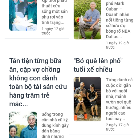
kịp thời phẫu
phú Mark
thuật cứu
Cuban –
sống một sản
Doanh nhân
phụ rơi vào
nổi tiếng từng
tình trạng...
sở hữu đội
1 ngày 12 giờ
bóng rổ NBA
trước
Dallas...
1 ngày 19 giờ
trước
Tằn tiện từng bữa
"Bỏ quê lên phố"
ăn, cặp vợ chồng
tuổi xế chiều
không con dành
Từng dành cả
toàn bộ tài sản cứu
cuộc đời gắn
bó với ngôi
hàng trăm trẻ
nhà, mảnh
vườn nơi quê
mắc...
hương, nhiều
người cao
Sống trong
tuổi nay...
căn nhà cũ kỹ,
dùng kính gãy
2 ngày 17 giờ
trước
dán băng
dính nhưng