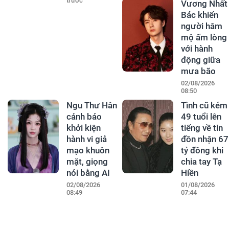
trước
Vương Nhất
Bác khiến
người hâm
mộ ấm lòng
với hành
động giữa
mưa bão
02/08/2026
08:50
Ngu Thư Hân
Tình cũ kém
cảnh báo
49 tuổi lên
khởi kiện
tiếng về tin
hành vi giả
đồn nhận 67
mạo khuôn
tỷ đồng khi
mặt, giọng
chia tay Tạ
nói bằng AI
Hiền
02/08/2026
01/08/2026
08:49
07:44