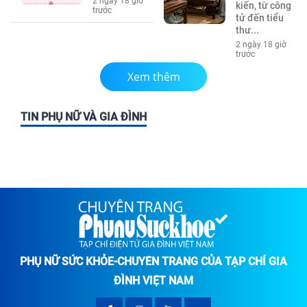
2 ngày 18 giờ
kiến, từ công
trước
tử đến tiểu
thư...
2 ngày 18 giờ
trước
Xem thêm
TIN PHỤ NỮ VÀ GIA ĐÌNH
PHỤ NỮ SỨC KHỎE-CHUYÊN TRANG CỦA TẠP CHÍ GIA
ĐÌNH VIỆT NAM