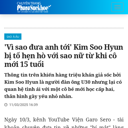
SAO Á-ÂU
'Vì sao đưa anh tới' Kim Soo Hyun
bị tố hẹn hò với sao nữ từ khi cô
mới 15 tuổi
Thông tin trên khiến hàng triệu khán giả sốc bởi
Kim Soo Hyun là người đàn ông U30 nhưng lại có
quan hệ tình ái với một cô bé mới học cấp hai,
thân hình gầy yếu nhỏ nhắn.
11/03/2025 16:39
Ngày 10/3, kênh YouTube Viện Garo Sero - tài
khoản chuyên đưa tin về những "bí mật" làng