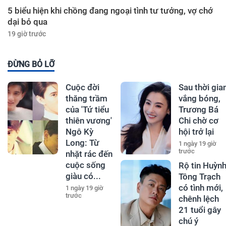
5 biểu hiện khi chồng đang ngoại tình tư tưởng, vợ chớ
dại bỏ qua
19 giờ trước
ĐỪNG BỎ LỠ
Cuộc đời
Sau thời gia
thăng trầm
vắng bóng,
của 'Tứ tiểu
Trương Bá
thiên vương'
Chi chờ cơ
Ngô Kỳ
hội trở lại
Long: Từ
1 ngày 19 giờ
trước
nhặt rác đến
cuộc sống
Rộ tin Huỳn
giàu có...
Tông Trạch
có tình mới,
1 ngày 19 giờ
trước
chênh lệch
21 tuổi gây
chú ý