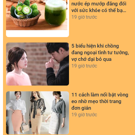
nước ép mướp đắng đối
với sức khỏe có thể bạn
chưa biết
19 giờ trước
5 biểu hiện khi chồng
đang ngoại tình tư tưởng,
vợ chớ dại bỏ qua
19 giờ trước
11 cách làm nổi bật vòng
eo nhờ mẹo thời trang
đơn giản
19 giờ trước