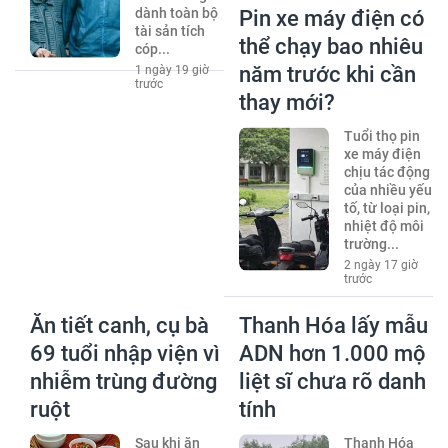
dành toàn bộ
Pin xe máy điện có
tài sản tích
thể chạy bao nhiêu
cóp...
năm trước khi cần
1 ngày 19 giờ
trước
thay mới?
Tuổi thọ pin
xe máy điện
chịu tác động
của nhiều yếu
tố, từ loại pin,
nhiệt độ môi
trường...
2 ngày 17 giờ
trước
Ăn tiết canh, cụ bà
Thanh Hóa lấy mẫu
69 tuổi nhập viện vì
ADN hơn 1.000 mộ
nhiễm trùng đường
liệt sĩ chưa rõ danh
ruột
tính
Sau khi ăn
Thanh Hóa