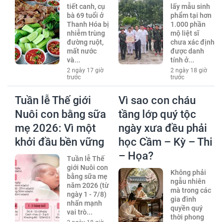
tiết canh, cụ
lấy mẫu sinh
bà 69 tuổi ở
phẩm tại hơn
Thanh Hóa bị
1.000 phần
nhiễm trùng
mộ liệt sĩ
đường ruột,
chưa xác định
mất nước
được danh
và...
tính ở...
2 ngày 17 giờ
2 ngày 18 giờ
trước
trước
Tuần lễ Thế giới
Vì sao con cháu
Nuôi con bằng sữa
tầng lớp quý tộc
mẹ 2026: Vì một
ngày xưa đều phải
khởi đầu bền vững
học Cầm – Kỳ – Thi
– Họa?
Tuần lễ Thế
giới Nuôi con
Không phải
bằng sữa mẹ
ngẫu nhiên
năm 2026 (từ
mà trong các
ngày 1 - 7/8)
gia đình
nhấn mạnh
quyền quý
vai trò...
thời phong