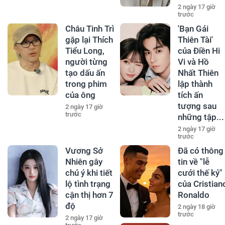
2 ngày 17 giờ
trước
Châu Tinh Trì
'Bạn Gái
gặp lại Thích
Thiên Tài'
Tiểu Long,
của Điền Hi
người từng
Vi và Hồ
tạo dấu ấn
Nhất Thiên
trong phim
lập thành
của ông
tích ấn
tượng sau
2 ngày 17 giờ
trước
những tập...
2 ngày 17 giờ
trước
Vương Sở
Đã có thông
Nhiên gây
tin về "lễ
chú ý khi tiết
cưới thế kỷ"
lộ tình trạng
của Cristian
cận thị hơn 7
Ronaldo
độ
2 ngày 18 giờ
trước
2 ngày 17 giờ