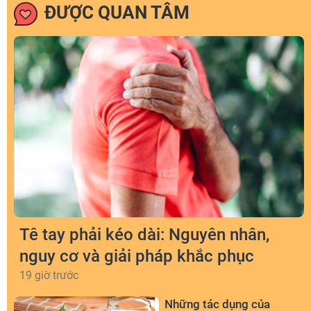
ĐƯỢC QUAN TÂM
Tê tay phải kéo dài: Nguyên nhân,
nguy cơ và giải pháp khắc phục
19 giờ trước
Những tác dụng của