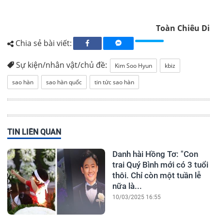
Toàn Chiêu Di
Chia sẻ bài viết:
Sự kiện/nhân vật/chủ đề:
Kim Soo Hyun
kbiz
sao hàn
sao hàn quốc
tin tức sao hàn
TIN LIÊN QUAN
Danh hài Hồng Tơ: "Con
trai Quý Bình mới có 3 tuổi
thôi. Chỉ còn một tuần lễ
nữa là...
10/03/2025 16:55