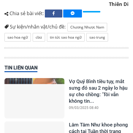
Thiên Di
Chia sẻ bài viết:
Sự kiện/nhân vật/chủ đề:
Chương Nhược Nam
sao hoa ngữ
cbiz
tin tức sao hoa ngữ
sao trung
TIN LIÊN QUAN
Vợ Quý Bình tiều tụy, mắt
sưng đỏ sau 2 ngày lo hậu
sự cho chồng: 'Tôi vẫn
không tin...
09/03/2025 08:40
Lâm Tâm Như khoe phong
cách tại Tuần thời trang