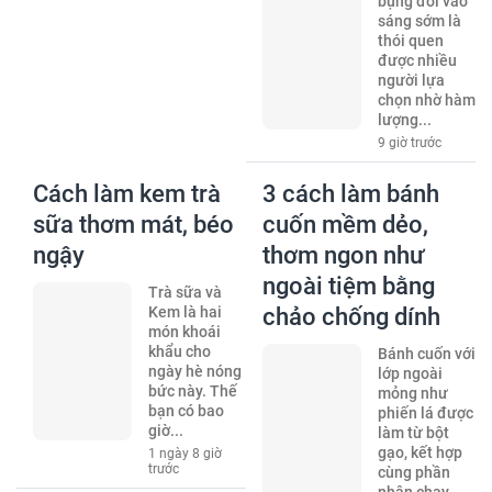
bụng đói vào
sáng sớm là
thói quen
được nhiều
người lựa
chọn nhờ hàm
lượng...
9 giờ trước
Cách làm kem trà
3 cách làm bánh
sữa thơm mát, béo
cuốn mềm dẻo,
ngậy
thơm ngon như
ngoài tiệm bằng
Trà sữa và
Kem là hai
chảo chống dính
món khoái
khẩu cho
Bánh cuốn với
ngày hè nóng
lớp ngoài
bức này. Thế
mỏng như
bạn có bao
phiến lá được
giờ...
làm từ bột
gạo, kết hợp
1 ngày 8 giờ
trước
cùng phần
nhân chay,...