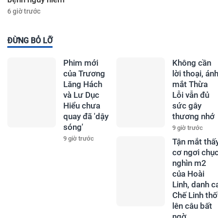
6 giờ trước
ĐỪNG BỎ LỠ
Phim mới
Không cần
của Trương
lời thoại, án
Lăng Hách
mắt Thừa
và Lư Dục
Lỗi vẫn đủ
Hiểu chưa
sức gây
quay đã 'dậy
thương nhớ
sóng'
9 giờ trước
9 giờ trước
Tận mắt thấ
cơ ngơi chụ
nghìn m2
của Hoài
Linh, danh c
Chế Linh thố
lên câu bất
ngờ