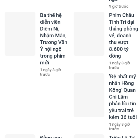
9 giờ trước
Ba thế hệ
Phim Châu
diễn viên
Tinh Trì đại
Diêm Ni,
thắng phòn
Nhậm Mẫn,
vé, doanh
Trương Vãn
thu vượt
Ý hội ngộ
8.600 tỷ
trong phim
đồng
mới
1 ngày 8 giờ
trước
1 ngày 8 giờ
trước
'Đệ nhất mỹ
nhân Hồng
Kông' Quan
Chi Lâm
phản hồi tin
yêu trai trẻ
kém 36 tuổi
1 ngày 8 giờ
trước
Đằng sau
Triệu Lộ Tư