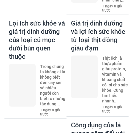
1 ngày 8 giờ
trước
Lợi ích sức khỏe và
Giá trị dinh dưỡng
giá trị dinh dưỡng
và lợi ích sức khỏe
của loại củ mọc
từ loại thịt đồng
dưới bùn quen
giàu đạm
thuộc
Thịt ếch là
thực phẩm
Trong chúng
giàu protein,
ta không ai là
vitamin và
không biết
khoáng chất
đến cây sen
có lợi cho sức
và nhiều
khỏe. Cùng
người còn
tìm hiểu
biết rõ những
nhanh...
tác dụng...
1 ngày 8 giờ
1 ngày 8 giờ
trước
trước
Công dụng của lá