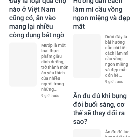
Đây là loại quả chợ
Hướng dẫn cách
nào ở Việt Nam
làm mì cầu vồng
cũng có, ăn vào
ngon miệng và đẹp
mang lại nhiều
mắt
công dụng bất ngờ
Dưới đây là
bài hướng
Mướp là một
dẫn chi tiết
loại thực
cách làm mì
phẩm giàu
cầu vồng
dinh dưỡng,
ngon miệng
trở thành món
và đẹp mắt
ăn yêu thích
đón hè...
của nhiều
9 giờ trước
người trong
những...
Ăn đu đủ khi bụng
9 giờ trước
đói buổi sáng, cơ
thể sẽ thay đổi ra
sao?
Ăn đu đủ lúc