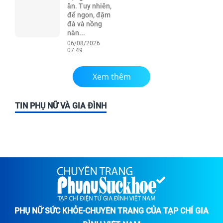
ăn. Tuy nhiên,
để ngon, đậm
đà và nồng
nàn...
06/08/2026
07:49
Xem thêm
TIN PHỤ NỮ VÀ GIA ĐÌNH
PHỤ NỮ SỨC KHỎE-CHUYÊN TRANG CỦA TẠP CHÍ GIA