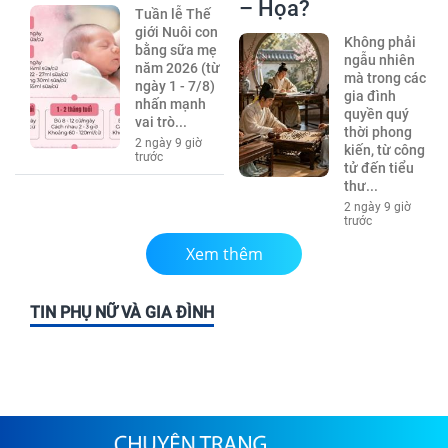
– Họa?
Tuần lễ Thế
giới Nuôi con
Không phải
bằng sữa mẹ
ngẫu nhiên
năm 2026 (từ
mà trong các
ngày 1 - 7/8)
gia đình
nhấn mạnh
quyền quý
vai trò...
thời phong
2 ngày 9 giờ
kiến, từ công
trước
tử đến tiểu
thư...
2 ngày 9 giờ
trước
Xem thêm
TIN PHỤ NỮ VÀ GIA ĐÌNH