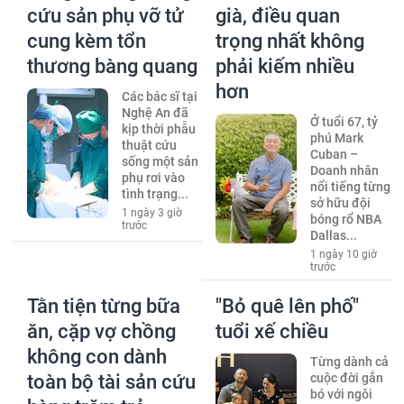
cứu sản phụ vỡ tử
già, điều quan
cung kèm tổn
trọng nhất không
thương bàng quang
phải kiếm nhiều
hơn
Các bác sĩ tại
Nghệ An đã
Ở tuổi 67, tỷ
kịp thời phẫu
phú Mark
thuật cứu
Cuban –
sống một sản
Doanh nhân
phụ rơi vào
nổi tiếng từng
tình trạng...
sở hữu đội
1 ngày 3 giờ
bóng rổ NBA
trước
Dallas...
1 ngày 10 giờ
trước
Tằn tiện từng bữa
"Bỏ quê lên phố"
ăn, cặp vợ chồng
tuổi xế chiều
không con dành
Từng dành cả
toàn bộ tài sản cứu
cuộc đời gắn
bó với ngôi