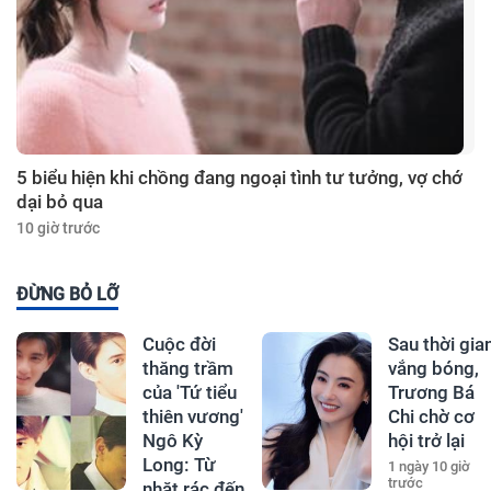
5 biểu hiện khi chồng đang ngoại tình tư tưởng, vợ chớ
dại bỏ qua
10 giờ trước
ĐỪNG BỎ LỠ
Cuộc đời
Sau thời gia
thăng trầm
vắng bóng,
của 'Tứ tiểu
Trương Bá
thiên vương'
Chi chờ cơ
Ngô Kỳ
hội trở lại
Long: Từ
1 ngày 10 giờ
trước
nhặt rác đến