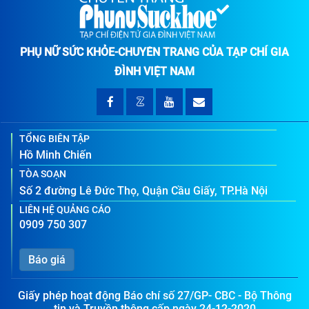
PHỤ NỮ SỨC KHỎE-CHUYÊN TRANG CỦA TẠP CHÍ GIA
ĐÌNH VIỆT NAM
TỔNG BIÊN TẬP
Hồ Minh Chiến
TÒA SOẠN
Số 2 đường Lê Đức Thọ, Quận Cầu Giấy, TP.Hà Nội
LIÊN HỆ QUẢNG CÁO
0909 750 307
Báo giá
Giấy phép hoạt động Báo chí số 27/GP- CBC - Bộ Thông
tin và Truyền thông cấp ngày 24-12-2020