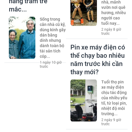
hàng trăm trẻ
nhà, mảnh
vườn nơi quê
mắc...
hương, nhiều
người cao
Sống trong
tuổi nay...
căn nhà cũ kỹ,
dùng kính gãy
2 ngày 8 giờ
trước
dán băng
dính nhưng
dành toàn bộ
Pin xe máy điện có
tài sản tích
thể chạy bao nhiêu
cóp...
năm trước khi cần
1 ngày 10 giờ
trước
thay mới?
Tuổi thọ pin
xe máy điện
chịu tác động
của nhiều yếu
tố, từ loại pin,
nhiệt độ môi
trường...
2 ngày 9 giờ
trước