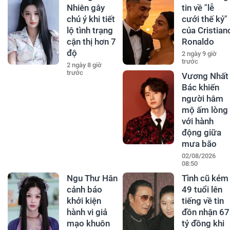
Nhiên gây
tin về "lễ
chú ý khi tiết
cưới thế kỷ"
lộ tình trạng
của Cristian
cận thị hơn 7
Ronaldo
độ
2 ngày 9 giờ
trước
2 ngày 8 giờ
trước
Vương Nhất
Bác khiến
người hâm
mộ ấm lòng
với hành
động giữa
mưa bão
02/08/2026
08:50
Ngu Thư Hân
Tình cũ kém
cảnh báo
49 tuổi lên
khởi kiện
tiếng về tin
hành vi giả
đồn nhận 67
mạo khuôn
tỷ đồng khi