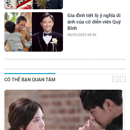
Gia đình tiết lộ ý nghĩa di
ảnh của cố diễn viên Quý
Bình
08/03/2025 08:50
CÓ THỂ BẠN QUAN TÂM