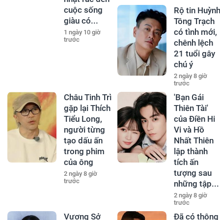
cuộc sống
Rộ tin Huỳn
giàu có...
Tông Trạch
có tình mới,
1 ngày 10 giờ
trước
chênh lệch
21 tuổi gây
chú ý
2 ngày 8 giờ
trước
Châu Tinh Trì
'Bạn Gái
gặp lại Thích
Thiên Tài'
Tiểu Long,
của Điền Hi
người từng
Vi và Hồ
tạo dấu ấn
Nhất Thiên
trong phim
lập thành
của ông
tích ấn
tượng sau
2 ngày 8 giờ
trước
những tập...
2 ngày 8 giờ
trước
Vương Sở
Đã có thông