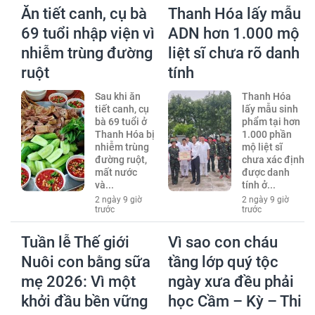
Ăn tiết canh, cụ bà
Thanh Hóa lấy mẫu
69 tuổi nhập viện vì
ADN hơn 1.000 mộ
nhiễm trùng đường
liệt sĩ chưa rõ danh
ruột
tính
Sau khi ăn
Thanh Hóa
tiết canh, cụ
lấy mẫu sinh
bà 69 tuổi ở
phẩm tại hơn
Thanh Hóa bị
1.000 phần
nhiễm trùng
mộ liệt sĩ
đường ruột,
chưa xác định
mất nước
được danh
và...
tính ở...
2 ngày 9 giờ
2 ngày 9 giờ
trước
trước
Tuần lễ Thế giới
Vì sao con cháu
Nuôi con bằng sữa
tầng lớp quý tộc
mẹ 2026: Vì một
ngày xưa đều phải
khởi đầu bền vững
học Cầm – Kỳ – Thi