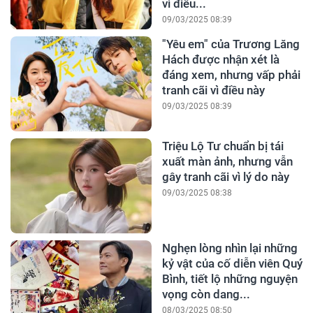
vì điều...
09/03/2025 08:39
"Yêu em" của Trương Lăng
Hách được nhận xét là
đáng xem, nhưng vấp phải
tranh cãi vì điều này
09/03/2025 08:39
Triệu Lộ Tư chuẩn bị tái
xuất màn ảnh, nhưng vẫn
gây tranh cãi vì lý do này
09/03/2025 08:38
Nghẹn lòng nhìn lại những
kỷ vật của cố diễn viên Quý
Bình, tiết lộ những nguyện
vọng còn dang...
08/03/2025 08:50