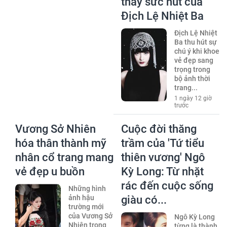
thấy sức hút của
Địch Lệ Nhiệt Ba
Địch Lệ Nhiệt
Ba thu hút sự
chú ý khi khoe
vẻ đẹp sang
trọng trong
bộ ảnh thời
trang...
1 ngày 12 giờ
trước
Vương Sở Nhiên
Cuộc đời thăng
hóa thân thành mỹ
trầm của 'Tứ tiểu
nhân cổ trang mang
thiên vương' Ngô
vẻ đẹp u buồn
Kỳ Long: Từ nhặt
rác đến cuộc sống
Những hình
ảnh hậu
giàu có...
trường mới
của Vương Sở
Ngô Kỳ Long
Nhiên trong
từng là thành