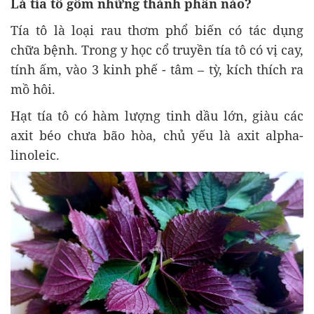
Lá tía tô g
ồm những th
ành ph
ần n
ào?
Tía tô là lo
ại rau th
ơm ph
ổ biến c
ó tác d
ụng
chữa bệnh. Trong y học cổ truyền t
ía tô có v
ị cay,
t
ính
ấm, v
ào 3 kinh ph
ế - t
âm
– t
ỳ, k
ích thích ra
m
ồ h
ôi.
H
ạt t
ía tô có hàm l
ư
ợng tinh dầu lớn, gi
àu các
axit béo ch
ưa b
ão hòa, ch
ủ yếu l
à axit alpha-
linoleic.