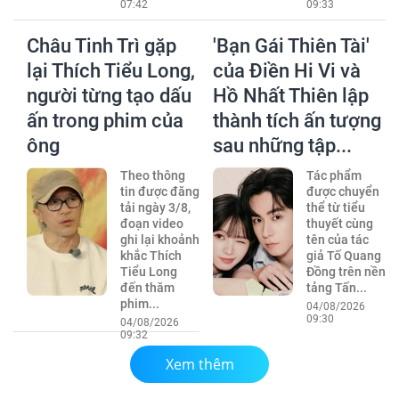
07:42
09:33
Châu Tinh Trì gặp
'Bạn Gái Thiên Tài'
lại Thích Tiểu Long,
của Điền Hi Vi và
người từng tạo dấu
Hồ Nhất Thiên lập
ấn trong phim của
thành tích ấn tượng
ông
sau những tập...
Theo thông
Tác phẩm
tin được đăng
được chuyển
tải ngày 3/8,
thể từ tiểu
đoạn video
thuyết cùng
ghi lại khoảnh
tên của tác
khắc Thích
giả Tố Quang
Tiểu Long
Đồng trên nền
đến thăm
tảng Tấn...
phim...
04/08/2026
09:30
04/08/2026
09:32
Xem thêm