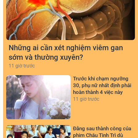
Những ai cần xét nghiệm viêm gan
sớm và thường xuyên?
11 giờ trước
Trước khi chạm ngưỡng
30, phụ nữ nhất định phải
hoàn thành 4 việc này
11 giờ trước
Đằng sau thành công của
phim Châu Tinh Trì dù