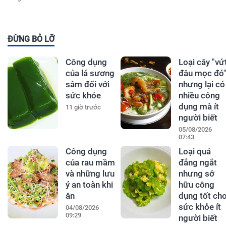
ĐỪNG BỎ LỠ
Công dụng
Loại cây "vứ
của lá sương
đâu mọc đó
sâm đối với
nhưng lại có
sức khỏe
nhiều công
dụng mà ít
11 giờ trước
người biết
05/08/2026
07:43
Công dụng
Loại quả
của rau mầm
đắng ngắt
và những lưu
nhưng sở
ý an toàn khi
hữu công
ăn
dụng tốt ch
sức khỏe ít
04/08/2026
09:29
người biết