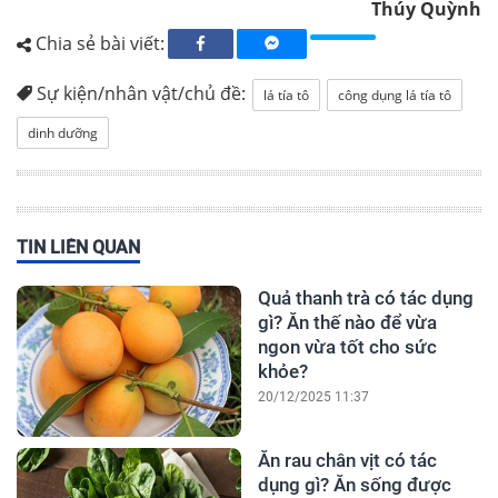
Thúy Quỳnh
Chia sẻ bài viết:
Sự kiện/nhân vật/chủ đề:
lá tía tô
công dụng lá tía tô
dinh dưỡng
TIN LIÊN QUAN
Quả thanh trà có tác dụng
gì? Ăn thế nào để vừa
ngon vừa tốt cho sức
khỏe?
20/12/2025 11:37
Ăn rau chân vịt có tác
dụng gì? Ăn sống được