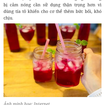
b
ị cảm n
óng c
ần sử dụng thận trọng h
ơn v
ì
dùng tía tô khi
ến cho c
ơ th
ể th
êm b
ức bối, kh
ó
ch
ịu.
Ảnh minh họa: Internet