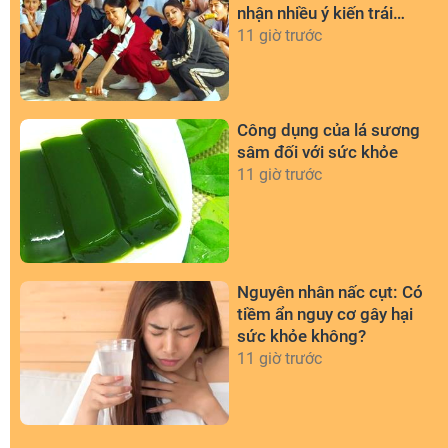
nhận nhiều ý kiến trái
chiều
11 giờ trước
Công dụng của lá sương
sâm đối với sức khỏe
11 giờ trước
Nguyên nhân nấc cụt: Có
tiềm ẩn nguy cơ gây hại
sức khỏe không?
11 giờ trước