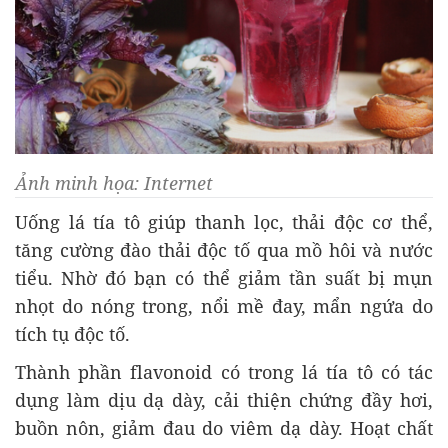
Ảnh minh họa: Internet
Uống l
á tía tô giúp thanh l
ọc, thải
đ
ộc c
ơ th
ể,
t
ăng cư
ờng
đ
ào th
ải
đ
ộc tố qua mồ h
ôi và n
ư
ớc
tiểu. Nhờ
đ
ó b
ạn c
ó th
ể giảm tần suất bị mụn
nhọt do n
óng trong, n
ổi mề
đay, m
ẩn ngứa do
t
ích t
ụ
đ
ộc tố.
Th
ành ph
ần flavonoid c
ó trong lá tía tô có tác
d
ụng l
àm d
ịu dạ d
ày, c
ải thiện chứng
đ
ầy h
ơi,
bu
ồn n
ôn, gi
ảm
đau do vi
êm d
ạ d
ày. Ho
ạt chất