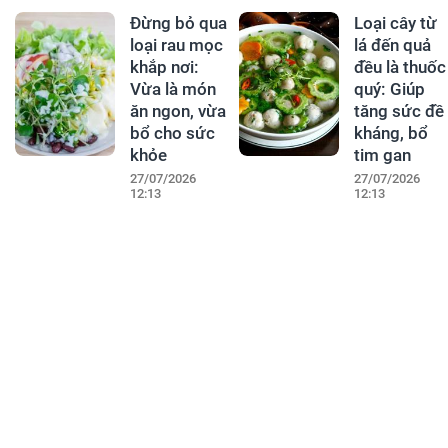
Đừng bỏ qua
Loại cây từ
loại rau mọc
lá đến quả
khắp nơi:
đều là thuốc
Vừa là món
quý: Giúp
ăn ngon, vừa
tăng sức đề
bổ cho sức
kháng, bổ
khỏe
tim gan
27/07/2026
27/07/2026
12:13
12:13