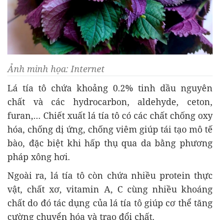
Ảnh minh họa: Internet
Lá tía tô ch
ứa khoảng 0.2% tinh dầu nguy
ên
ch
ất v
à các hydrocarbon, aldehyde, ceton,
furan,... Chi
ết xuất l
á tía tô có các ch
ất chống oxy
h
óa, ch
ống dị ứng, chống vi
êm giúp tái t
ạo m
ô t
ế
b
ào,
đ
ặc biệt khi hấp thụ qua da bằng ph
ương
ph
áp xông h
ơi.
Ngo
ài ra, lá tía tô còn ch
ứa nhiều protein thực
vật, chất x
ơ, vitamin A, C c
ùng nhi
ều kho
áng
ch
ất do
đ
ó tác d
ụng của l
á tía tô giúp c
ơ th
ể t
ăng
cư
ờng chuyển h
óa và trao
đ
ổi chất.