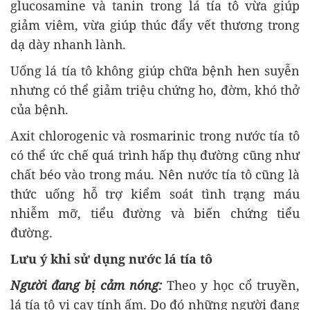
glucosamine v
à tanin trong lá tía tô v
ừa gi
úp
gi
ảm vi
êm, v
ừa gi
úp thúc
đ
ẩy vết th
ương trong
d
ạ d
ày nhanh lành.
U
ống l
á tía tô không giúp ch
ữa bệnh hen suyễn
nh
ưng c
ó th
ể giảm triệu chứng ho,
đ
ờm, kh
ó th
ở
của bệnh.
Axit chlorogenic v
à rosmarinic trong n
ư
ớc t
ía tô
có th
ể ức chế qu
á trình h
ấp thụ
đư
ờng c
ũng như
ch
ất b
éo vào trong máu. Nên n
ư
ớc t
ía tô c
ũng l
à
th
ức uống hỗ trợ kiểm so
át tình tr
ạng m
áu
nhi
ễm mỡ, tiểu
đư
ờng v
à bi
ến chứng tiểu
đư
ờng.
L
ưu
ý khi s
ử dụng n
ư
ớc l
á tía tô
Ng
ư
ời
đang b
ị cảm n
óng:
Theo y h
ọc cổ truyền,
l
á tía tô v
ị cay t
ính
ấm. Do
đ
ó nh
ững ng
ư
ời
đang