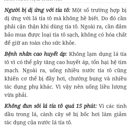
Ng
ư
ời bị dị ứng với t
ía tô:
M
ột số tr
ư
ờng hợp bị
dị ứng với l
á tía tô mà không h
ề biết. Do
đ
ó c
ần
phải cận thận khi d
ùng tía tô. Ngoài ra, c
ần
đ
ảm
bảo mua
đư
ợc loại t
ía tô s
ạch, kh
ông có hóa ch
ất
đ
ể giữ an to
àn cho s
ức khỏe.
Bệnh nh
ân cao huy
ết
áp:
Không l
ạm dụng l
á tía
tô vì có th
ể g
ây t
ăng cao huy
ết
áp, t
ổn hại hệ tim
mạch. Ngo
ài ra, u
ống nhiều n
ư
ớc t
ía tô c
ũng
khi
ến c
ơ th
ể bị
đ
ầy h
ơi, chư
ớng bụng v
à nhi
ều
t
ác d
ụng phụ kh
ác. Vì v
ậy n
ên u
ống liều l
ư
ợng
vừa phải.
Kh
ông
đun s
ôi lá tía tô quá 15 phút:
Vì các tinh
d
ầu trong l
á, cành cây s
ẽ bị bốc h
ơi l
àm gi
ảm
t
ác d
ụng của n
ư
ớc l
á tía tô.