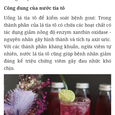
Công dung c
ủ
a n
ư
ớ
c tía tô
U
ống l
á tía tô
đ
ể kiểm so
át b
ệnh gout: Trong
th
ành ph
ần của l
á tía tô có ch
ứa c
ác ho
ạt chất c
ó
tác d
ụng giảm nồng
đ
ộ enzym xanthin oxidase -
nguy
ên nhân gây hình thành và tích t
ụ axit uric.
Với c
ác thành ph
ần kh
áng khu
ẩn, ngừa vi
êm t
ự
nhi
ên, n
ư
ớc l
á tía tô c
ũng gi
úp b
ệnh nh
ân gi
ảm
đ
áng k
ể triệu chứng vi
êm gây
đau nh
ức kh
ó
ch
ịu.