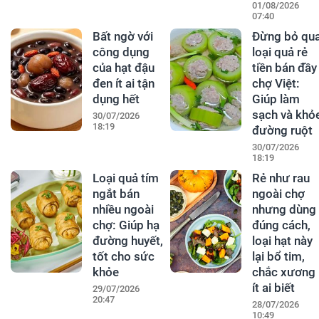
01/08/2026
07:40
Bất ngờ với
Đừng bỏ qu
công dụng
loại quả rẻ
của hạt đậu
tiền bán đầy
đen ít ai tận
chợ Việt:
dụng hết
Giúp làm
sạch và khỏ
30/07/2026
18:19
đường ruột
30/07/2026
18:19
Loại quả tím
Rẻ như rau
ngắt bán
ngoài chợ
nhiều ngoài
nhưng dùng
chợ: Giúp hạ
đúng cách,
đường huyết,
loại hạt này
tốt cho sức
lại bổ tim,
khỏe
chắc xương
ít ai biết
29/07/2026
20:47
28/07/2026
10:49