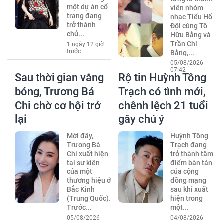
một dự án cổ
viên nhóm
trang đang
nhạc Tiểu Hổ
trở thành
Đội cùng Tô
chủ...
Hữu Bằng và
Trần Chí
1 ngày 12 giờ
trước
Bằng,...
05/08/2026
07:42
Sau thời gian vắng
Rộ tin Huỳnh Tông
bóng, Trương Bá
Trạch có tình mới,
Chi chờ cơ hội trở
chênh lệch 21 tuổi
lại
gây chú ý
Mới đây,
Huỳnh Tông
Trương Bá
Trạch đang
Chi xuất hiện
trở thành tâm
tại sự kiện
điểm bàn tán
của một
của cộng
thương hiệu ở
đồng mạng
Bắc Kinh
sau khi xuất
(Trung Quốc).
hiện trong
Trước...
một...
05/08/2026
04/08/2026