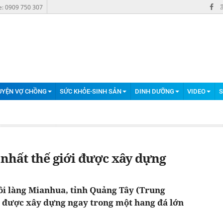
e: 0909 750 307
UYỆN VỢ CHỒNG
SỨC KHỎE-SINH SẢN
DINH DƯỠNG
VIDEO
S
 nhất thế giới được xây dựng
i làng Mianhua, tỉnh Quảng Tây (Trung
ệt được xây dựng ngay trong một hang đá lớn