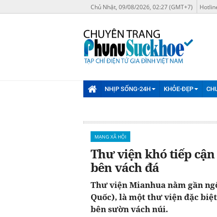
Chủ Nhật, 09/08/2026, 02:27 (GMT+7)
Hotlin
NHỊP SỐNG-24H
KHỎE-ĐẸP
CH
MẠNG XÃ HỘI
Thư viện khó tiếp cận
bên vách đá
Thư viện Mianhua nằm gần ngô
Quốc), là một thư viện đặc bi
bên sườn vách núi.