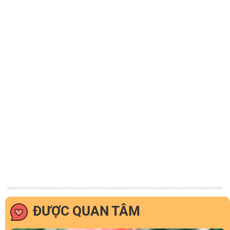
ĐƯỢC QUAN TÂM