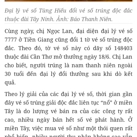
Đại lý vé số Tùng Hiếu đổi vé số trúng độc đắc
thuộc đài Tây Ninh. Ảnh: Báo Thanh Niên.
Cùng ngày, chị Ngọc Lan, đại diện đại lý vé số
7777 ở Tiền Giang cũng đổi 1 tờ vé số trúng độc
đắc. Theo đó, tờ vé số này có dãy số 148403
thuộc đài Cần Thơ mở thưởng ngày 18/6. Chị Lan
cho biết, người trúng là nam thanh niên ngoài
30 tuổi đến đại lý đổi thưởng sau khi dò kết
quả.
Theo lý giải của các đại lý vé số, thời gian gần
đây vé số trúng giải độc đắc liên tục “nổ” ở miền
Tây là do lượng vé bán ra của các công ty rất
cao, nhiều ngày bán hết số vé phát hành. Ở
miền Tây, việc mua vé số như một thói quen rất
phổ biến, nhiều người thu nhập không cao vẫn