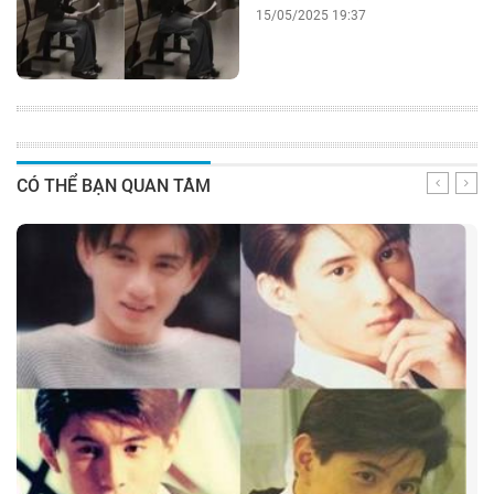
15/05/2025 19:37
CÓ THỂ BẠN QUAN TÂM