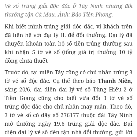
Vé số trúng giải độc đắc ở Tây Ninh nhưng đổi
thưởng tận Cà Mau. Ảnh: Báo Tiền Phong.
Khi biết mình trúng giải độc đắc, vị khách trên
đã liên hệ với đại lý H. để đổi thưởng. Đại lý đã
chuyển khoản toàn bộ số tiền trúng thưởng sau
khi nhận 5 tờ vé số (tổng giá trị thưởng 10 tỷ
đồng chưa thuế).
Trước đó, tại miền Tây cũng có chủ nhân trúng 3
tờ vé số độc đắc. Cụ thể theo báo
Thanh Niên
,
sáng 20/6, đại diện đại lý vé số Tùng Hiếu 2 ở
Tiền Giang cũng cho biết vừa đổi 3 tờ vé số
trúng độc đắc cho chủ nhân may mắn. Theo đó,
3 tờ vé số có dãy số 276177 thuộc đài Tây Ninh
mở thưởng ngày 19.6 trúng giải độc đắc. Đại
diện đại lý vé số đến tận nhà đổi thưởng, gửi lời