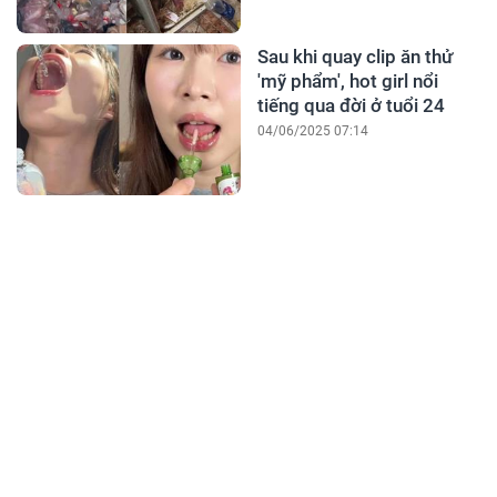
Sau khi quay clip ăn thử
'mỹ phẩm', hot girl nổi
tiếng qua đời ở tuổi 24
04/06/2025 07:14