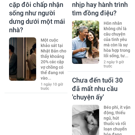
cặp đôi chấp nhận
nhịp hay hành trình
sống như người
tìm đồng điệu?
dưng dưới một mái
Hôn nhân
nhà?
không chỉ là
câu chuyện
của tình yêu
Một cuộc
mà còn là sự
khảo sát tại
hòa hợp trong
Nhật Bản cho
lối sống, tư...
thấy khoảng
20% các cặp
2 ngày 9 giờ
trước
vợ chồng có
thể đang rơi
vào...
Chưa đến tuổi 30
1 ngày 10 giờ
đã mất nhu cầu
trước
'chuyện ấy'
Béo phì, ít vận
động, thiếu
ngủ, hút
thuốc và rối
loạn chuyển
hóa đang