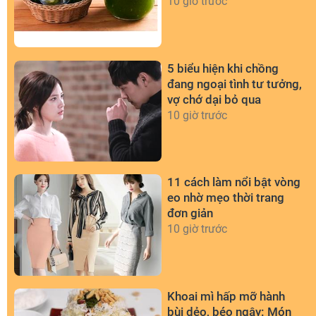
chưa biết
10 giờ trước
5 biểu hiện khi chồng
đang ngoại tình tư tưởng,
vợ chớ dại bỏ qua
10 giờ trước
11 cách làm nổi bật vòng
eo nhờ mẹo thời trang
đơn giản
10 giờ trước
Khoai mì hấp mỡ hành
bùi dẻo, béo ngậy: Món