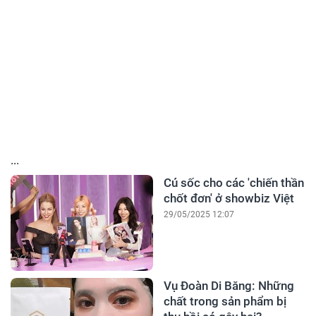
...
Cú sốc cho các 'chiến thần
chốt đơn' ở showbiz Việt
29/05/2025 12:07
Vụ Đoàn Di Băng: Những
chất trong sản phẩm bị