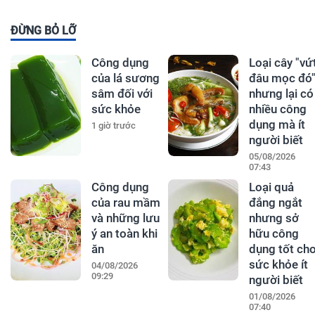
ĐỪNG BỎ LỠ
Công dụng
Loại cây "vứ
của lá sương
đâu mọc đó
sâm đối với
nhưng lại có
sức khỏe
nhiều công
dụng mà ít
1 giờ trước
người biết
05/08/2026
07:43
Công dụng
Loại quả
của rau mầm
đắng ngắt
và những lưu
nhưng sở
ý an toàn khi
hữu công
ăn
dụng tốt ch
sức khỏe ít
04/08/2026
09:29
người biết
01/08/2026
07:40