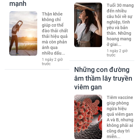
mạnh
Tuổi 30 mang
đến nhiều
Thận khỏe
câu hỏi về sự
không chỉ
nghiệp, tình
giúp cơ thể
yêu và bản
đào thải chất
thân. Những
thải hiệu quả
hoang mang
mà còn phản
ở giai...
ánh qua
1 ngày 2 giờ
nhiều dấu...
trước
1 ngày 2 giờ
trước
Những con đường
âm thầm lây truyền
viêm gan
Tiêm vaccine
giúp phòng
ngừa hiệu
quả viêm gan
A và B, nhưng
không phải ai
cũng duy trì
miễn...