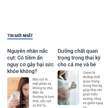
TIN MỚI NHẤT
Nguyên nhân nấc
Dưỡng chất quan
cụt: Có tiềm ẩn
trọng trong thai kỳ
nguy cơ gây hại sức
cho cả mẹ và bé
khỏe không?
Canxi là
dưỡng chất
Nấc cụt là
quan trọng
một phản xạ
trong thai kỳ,
không tự chủ.
giúp thai nhi
Mặc dù
phát triển
thường là tạm
xương, răng
thời, nấc cụt
và giảm nguy
có thể là...
cơ...