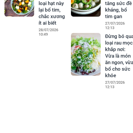
loại hạt này
tăng sức đề
lại bổ tim,
kháng, bổ
chắc xương
tim gan
ít ai biết
27/07/2026
12:13
28/07/2026
10:49
Đừng bỏ qu
loại rau mọc
khắp nơi:
Vừa là món
ăn ngon, vừ
bổ cho sức
khỏe
27/07/2026
12:13