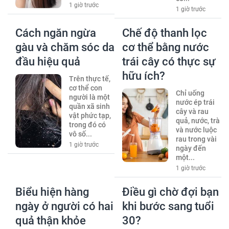
1 giờ trước
1 giờ trước
Cách ngăn ngừa
Chế độ thanh lọc
gàu và chăm sóc da
cơ thể bằng nước
đầu hiệu quả
trái cây có thực sự
hữu ích?
Trên thực tế,
cơ thể con
Chỉ uống
người là một
nước ép trái
quần xã sinh
cây và rau
vật phức tạp,
quả, nước, trà
trong đó có
và nước luộc
vô số...
rau trong vài
1 giờ trước
ngày đến
một...
1 giờ trước
Biểu hiện hàng
Điều gì chờ đợi bạn
ngày ở người có hai
khi bước sang tuổi
quả thận khỏe
30?