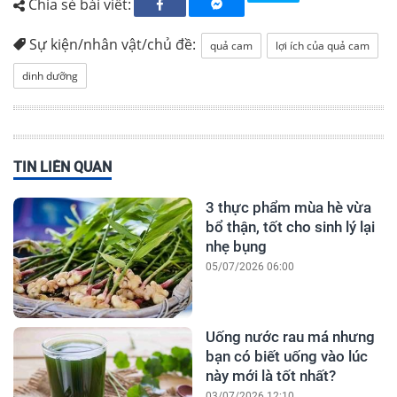
Chia sẻ bài viết:
Sự kiện/nhân vật/chủ đề:
quả cam
lợi ích của quả cam
dinh dưỡng
TIN LIÊN QUAN
3 thực phẩm mùa hè vừa
bổ thận, tốt cho sinh lý lại
nhẹ bụng
05/07/2026 06:00
Uống nước rau má nhưng
bạn có biết uống vào lúc
này mới là tốt nhất?
03/07/2026 12:10