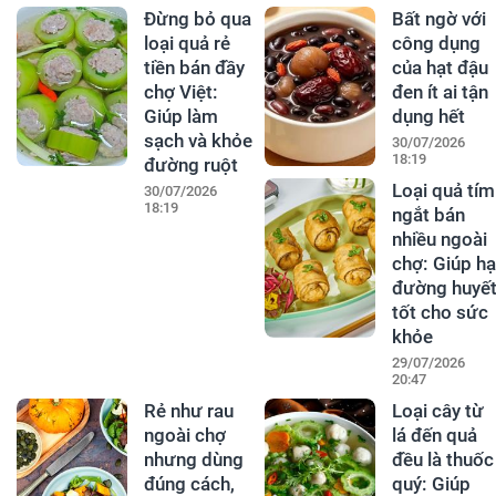
Đừng bỏ qua
Bất ngờ với
loại quả rẻ
công dụng
tiền bán đầy
của hạt đậu
chợ Việt:
đen ít ai tận
Giúp làm
dụng hết
sạch và khỏe
30/07/2026
18:19
đường ruột
Loại quả tím
30/07/2026
18:19
ngắt bán
nhiều ngoài
chợ: Giúp hạ
đường huyết
tốt cho sức
khỏe
29/07/2026
20:47
Rẻ như rau
Loại cây từ
ngoài chợ
lá đến quả
nhưng dùng
đều là thuốc
đúng cách,
quý: Giúp