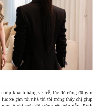
n tiếp khách hàng về trễ, lúc đó cũng đã gần
 lúc xe gần tới nhà thì tôi trông thấy chị giúp
t ngờ là chị mặc đồ trông rất hấp dẫn. Bình