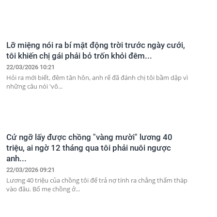
Lỡ miệng nói ra bí mật động trời trước ngày cưới,
tôi khiến chị gái phải bỏ trốn khỏi đêm...
22/03/2026 10:21
Hỏi ra mới biết, đêm tân hôn, anh rể đã đánh chị tôi bầm dập vì
những câu nói 'vô...
Cứ ngỡ lấy được chồng "vàng mười" lương 40
triệu, ai ngờ 12 tháng qua tôi phải nuôi ngược
anh...
22/03/2026 09:21
Lương 40 triệu của chồng tôi để trả nợ tính ra chẳng thấm tháp
vào đâu. Bố mẹ chồng ở...