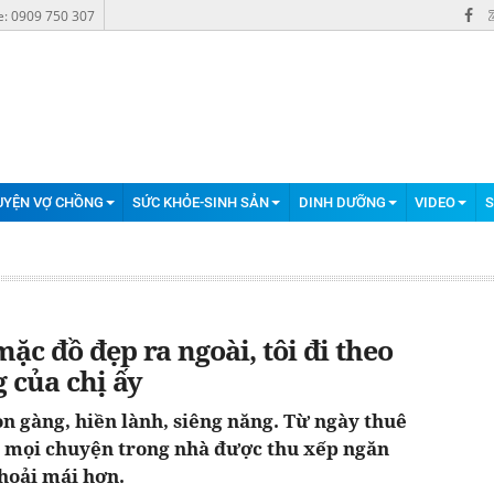
e: 0909 750 307
UYỆN VỢ CHỒNG
SỨC KHỎE-SINH SẢN
DINH DƯỠNG
VIDEO
S
ặc đồ đẹp ra ngoài, tôi đi theo
 của chị ấy
ọn gàng, hiền lành, siêng năng. Từ ngày thuê
, mọi chuyện trong nhà được thu xếp ngăn
thoải mái hơn.