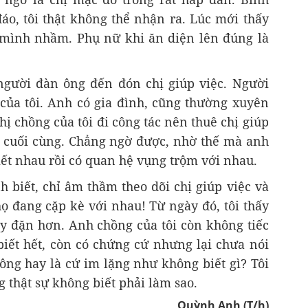
áo, tôi thật không thể nhận ra. Lúc mới thấy
g mình nhầm. Phụ nữ khi ăn diện lên đúng là
người đàn ông đến đón chị giúp việc. Người
 của tôi. Anh có gia đình, cũng thường xuyên
chị chồng của tôi đi công tác nên thuê chị giúp
o cuối cùng. Chẳng ngờ được, nhờ thế mà anh
iết nhau rồi có quan hệ vụng trộm với nhau.
 biết, chỉ âm thầm theo dõi chị giúp việc và
ọ đang cặp kè với nhau! Từ ngày đó, tôi thấy
ầy đặn hơn. Anh chồng của tôi còn không tiếc
biết hết, còn có chứng cứ nhưng lại chưa nói
hông hay là cứ im lặng như không biết gì? Tôi
 thật sự không biết phải làm sao.
Quỳnh Anh (T/h)