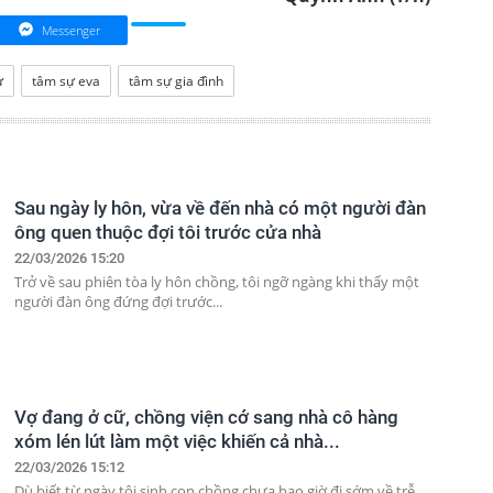
Messenger
ự
tâm sự eva
tâm sự gia đình
Sau ngày ly hôn, vừa về đến nhà có một người đàn
ông quen thuộc đợi tôi trước cửa nhà
22/03/2026 15:20
Trở về sau phiên tòa ly hôn chồng, tôi ngỡ ngàng khi thấy một
người đàn ông đứng đợi trước...
Vợ đang ở cữ, chồng viện cớ sang nhà cô hàng
xóm lén lút làm một việc khiến cả nhà...
22/03/2026 15:12
Dù biết từ ngày tôi sinh con chồng chưa bao giờ đi sớm về trễ,