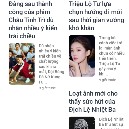
Đằng sau thành
Triệu Lộ Tư lựa
công của phim
chọn hướng đi mới
Châu Tinh Trì dù
sau thời gian vướng
nhận nhiều ý kiến
khó khăn
trái chiều
Trong bối
cảnh việc trở
Dù nhận
lại màn ảnh
nhiều ý kiến
chưa có nhiều
trái chiều về
tiến triển,
chất lượng
Triệu Lộ Tư
sau khi ra
gây chú ý
mắt, Đội Bóng
khi...
Đá Nữ Kung
9 giờ trước
Fu...
9 giờ trước
Loạt ảnh mới cho
thấy sức hút của
Địch Lệ Nhiệt Ba
Địch Lệ Nhiệt
Ba thu hút sự