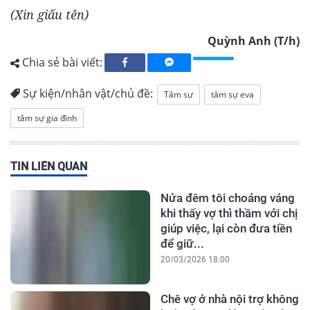
(Xin giấu tên)
Quỳnh Anh (T/h)
Chia sẻ bài viết:
Sự kiện/nhân vật/chủ đề:
Tâm sự
tâm sự eva
tâm sự gia đình
TIN LIÊN QUAN
Nửa đêm tôi choáng váng
khi thấy vợ thì thầm với chị
giúp việc, lại còn đưa tiền
để giữ...
20/03/2026 18:00
Chê vợ ở nhà nội trợ không