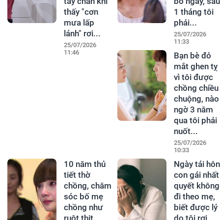
tay chân khi
bỏ ngay, sau
thấy "cơn
1 tháng tôi
mưa lấp
phải...
lánh" rơi...
25/07/2026
11:33
25/07/2026
11:46
Bạn bè đỏ
mắt ghen tỵ
vì tôi được
chồng chiều
chuộng, nào
ngờ 3 năm
qua tôi phải
nuốt...
25/07/2026
10:33
10 năm thủ
Ngày tái hôn
tiết thờ
con gái nhất
chồng, chăm
quyết không
sóc bố mẹ
đi theo mẹ,
chồng như
biết được lý
ruột thịt,
do tôi rơi