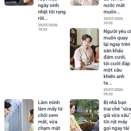
ngày sinh
nước mắt
nhật tôi rụng
muốn...
rời...
25/07/2026
10:33
25/07/2026
10:33
Người yêu c
muốn quay
lại ngay trên
sân khấu
đám cưới,
tôi cười đáp
một câu
khiến anh
ta...
25/07/2026
09:33
Làm mình
Bị nhà bạn
làm mẩy từ
trai chê "vừa
chối xem
già vừa xấu"
mắt, vừa
tôi rút máy
chạm mặt
gọi ngay tài