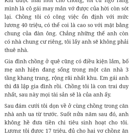
Khi được mai mối cho chồng, tôi cứ ngỡ rằng
mình là cô gái may mắn vớ được của hời còn sót
lại. Chồng tôi có công việc ổn định với mức
lương 40 triệu, có thể coi là cao so với mặt bằng
chung của đàn ông. Chẳng những thế anh còn
có nhà chung cư riêng, tôi lấy anh sẽ không phải
thuê nhà.
Gia đình chồng ở quê cũng có điều kiện lắm, bố
mẹ anh hiện đang sống trong một căn nhà 3
tầng khang trang, rộng rãi nhất khu. Em gái anh
thì đã lập gia đình rồi. Chồng tôi là con trai duy
nhất, sau này mọi tài sản sẽ là của anh ấy.
Sau đám cưới tôi dọn về ở cùng chồng trong căn
nhà anh ua từ trước. Suốt nửa năm sau đó, anh
không hề đưa tiền chi tiêu sinh hoạt cho tôi.
Lương tôi được 17 triệu, đủ cho hai vợ chồng ăn