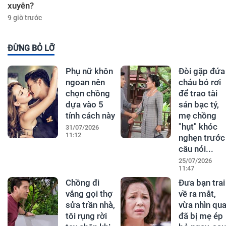
xuyên?
9 giờ trước
ĐỪNG BỎ LỠ
Phụ nữ khôn
Đòi gặp đứa
ngoan nên
cháu bỏ rơi
chọn chồng
để trao tài
dựa vào 5
sản bạc tỷ,
tính cách này
mẹ chồng
"hụt" khóc
31/07/2026
11:12
nghẹn trước
câu nói...
25/07/2026
11:47
Chồng đi
Đưa bạn trai
vắng gọi thợ
về ra mắt,
sửa trần nhà,
vừa nhìn qu
tôi rụng rời
đã bị mẹ ép