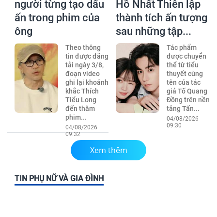
người từng tạo dấu
Hồ Nhất Thiên lập
ấn trong phim của
thành tích ấn tượng
ông
sau những tập...
Theo thông
Tác phẩm
tin được đăng
được chuyển
tải ngày 3/8,
thể từ tiểu
đoạn video
thuyết cùng
ghi lại khoảnh
tên của tác
khắc Thích
giả Tố Quang
Tiểu Long
Đồng trên nền
đến thăm
tảng Tấn...
phim...
04/08/2026
09:30
04/08/2026
09:32
Xem thêm
TIN PHỤ NỮ VÀ GIA ĐÌNH