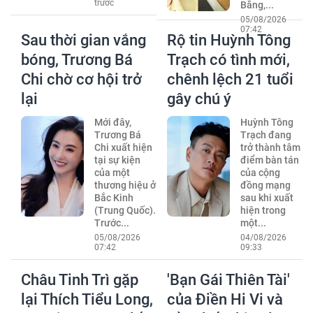
trước
Bằng,...
05/08/2026
07:42
Sau thời gian vắng
Rộ tin Huỳnh Tông
bóng, Trương Bá
Trạch có tình mới,
Chi chờ cơ hội trở
chênh lệch 21 tuổi
lại
gây chú ý
Mới đây,
Huỳnh Tông
Trương Bá
Trạch đang
Chi xuất hiện
trở thành tâm
tại sự kiện
điểm bàn tán
của một
của cộng
thương hiệu ở
đồng mạng
Bắc Kinh
sau khi xuất
(Trung Quốc).
hiện trong
Trước...
một...
05/08/2026
04/08/2026
07:42
09:33
Châu Tinh Trì gặp
'Bạn Gái Thiên Tài'
lại Thích Tiểu Long,
của Điền Hi Vi và