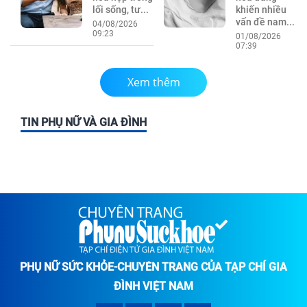
lối sống, tư...
khiến nhiều
vấn đề nam...
04/08/2026
09:23
01/08/2026
07:39
Xem thêm
TIN PHỤ NỮ VÀ GIA ĐÌNH
PHỤ NỮ SỨC KHỎE-CHUYÊN TRANG CỦA TẠP CHÍ GIA
ĐÌNH VIỆT NAM