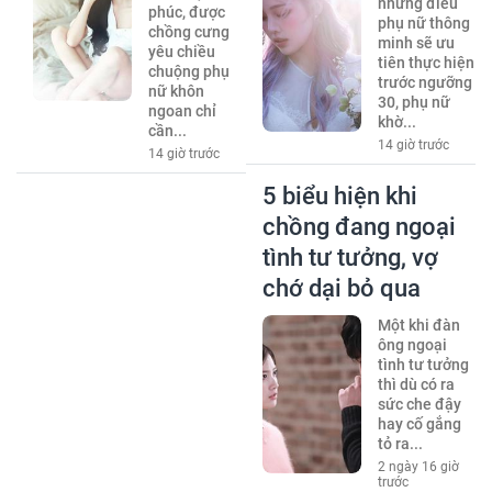
những điều
phúc, được
phụ nữ thông
chồng cưng
minh sẽ ưu
yêu chiều
tiên thực hiện
chuộng phụ
trước ngưỡng
nữ khôn
30, phụ nữ
ngoan chỉ
khờ...
cần...
14 giờ trước
14 giờ trước
5 biểu hiện khi
chồng đang ngoại
tình tư tưởng, vợ
chớ dại bỏ qua
Một khi đàn
ông ngoại
tình tư tưởng
thì dù có ra
sức che đậy
hay cố gắng
tỏ ra...
2 ngày 16 giờ
trước