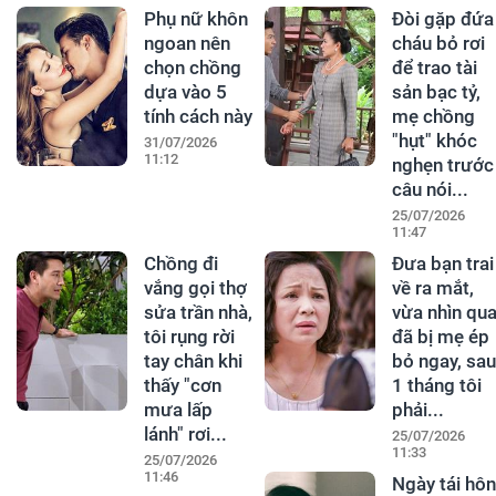
Phụ nữ khôn
Đòi gặp đứa
ngoan nên
cháu bỏ rơi
chọn chồng
để trao tài
dựa vào 5
sản bạc tỷ,
tính cách này
mẹ chồng
"hụt" khóc
31/07/2026
11:12
nghẹn trước
câu nói...
25/07/2026
11:47
Chồng đi
Đưa bạn trai
vắng gọi thợ
về ra mắt,
sửa trần nhà,
vừa nhìn qu
tôi rụng rời
đã bị mẹ ép
tay chân khi
bỏ ngay, sau
thấy "cơn
1 tháng tôi
mưa lấp
phải...
lánh" rơi...
25/07/2026
11:33
25/07/2026
11:46
Ngày tái hôn