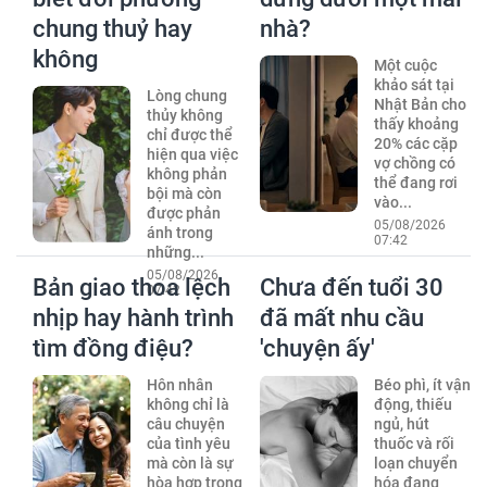
chung thuỷ hay
nhà?
không
Một cuộc
khảo sát tại
Lòng chung
Nhật Bản cho
thủy không
thấy khoảng
chỉ được thể
20% các cặp
hiện qua việc
vợ chồng có
không phản
thể đang rơi
bội mà còn
vào...
được phản
05/08/2026
ánh trong
07:42
những...
05/08/2026
Bản giao thoa lệch
Chưa đến tuổi 30
07:42
nhịp hay hành trình
đã mất nhu cầu
tìm đồng điệu?
'chuyện ấy'
Hôn nhân
Béo phì, ít vận
không chỉ là
động, thiếu
câu chuyện
ngủ, hút
của tình yêu
thuốc và rối
mà còn là sự
loạn chuyển
hòa hợp trong
hóa đang