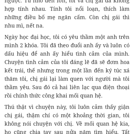
ngược. Từ nhỏ đến lớn, tôi và chị gái đã không
hợp tính nhau. Tính tôi nổi loạn, thích làm
những điều bố mẹ ngăn cấm. Còn chị gái thì
nhu mì, nết na.
Ngày học đại học, tôi có yêu thầm một anh trên
mình 2 khóa. Tôi đã theo đuổi anh ấy và luôn có
dấu hiệu để anh ấy hiểu tình cảm của mình.
Chuyện tình cảm của tôi đáng lẽ đã sẽ đơm hoa
kết trái, thế nhưng trong một lần đến ký túc xá
thăm tôi, chị gái lại làm quen với người mà tôi
thầm yêu. Sau đó cả hai liên lạc qua điện thoại
rồi chính thức công khai mối quan hệ.
Thú thật vì chuyện này, tôi luôn cảm thấy giận
chị gái, thậm chí có một khoảng thời gian, tôi
không nói chuyện với chị. Về mối quan hệ kia,
họ cũng chia tay sau nửa năm tìm hiểu. Tất