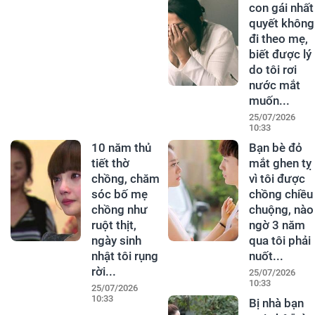
con gái nhất
quyết không
đi theo mẹ,
biết được lý
do tôi rơi
nước mắt
muốn...
25/07/2026
10:33
10 năm thủ
Bạn bè đỏ
tiết thờ
mắt ghen tỵ
chồng, chăm
vì tôi được
sóc bố mẹ
chồng chiều
chồng như
chuộng, nào
ruột thịt,
ngờ 3 năm
ngày sinh
qua tôi phải
nhật tôi rụng
nuốt...
rời...
25/07/2026
10:33
25/07/2026
10:33
Bị nhà bạn