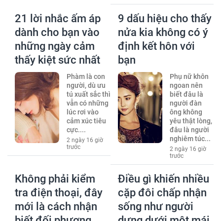
21 lời nhắc ấm áp
9 dấu hiệu cho thấy
dành cho bạn vào
nửa kia không có ý
những ngày cảm
định kết hôn với
thấy kiệt sức nhất
bạn
Phàm là con
Phụ nữ khôn
người, dù ưu
ngoan nên
tú xuất sắc thì
biết đâu là
vẫn có những
người đàn
lúc rơi vào
ông không
cảm xúc tiêu
yêu thật lòng,
cực....
đâu là người
nghiêm túc...
2 ngày 16 giờ
trước
2 ngày 16 giờ
trước
Không phải kiểm
Điều gì khiến nhiều
tra điện thoại, đây
cặp đôi chấp nhận
mới là cách nhận
sống như người
biết đối phương
dưng dưới một mái