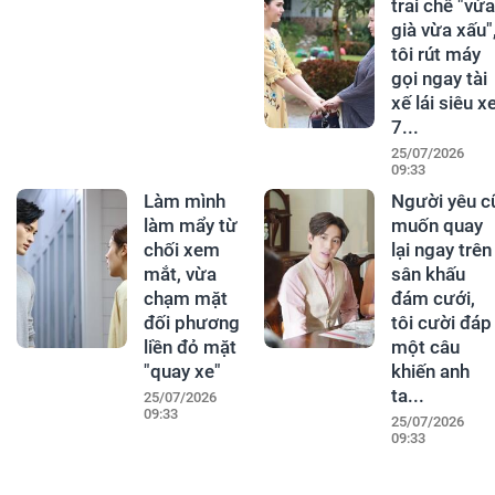
trai chê "vừa
già vừa xấu"
tôi rút máy
gọi ngay tài
xế lái siêu x
7...
25/07/2026
09:33
Làm mình
Người yêu c
làm mẩy từ
muốn quay
chối xem
lại ngay trên
mắt, vừa
sân khấu
chạm mặt
đám cưới,
đối phương
tôi cười đáp
liền đỏ mặt
một câu
"quay xe"
khiến anh
ta...
25/07/2026
09:33
25/07/2026
09:33