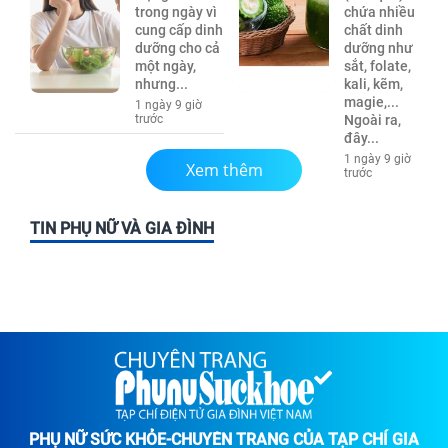
trong ngày vì
chứa nhiều
cung cấp dinh
chất dinh
dưỡng cho cả
dưỡng như
một ngày,
sắt, folate,
nhưng...
kali, kẽm,
magie,...
1 ngày 9 giờ
trước
Ngoài ra,
đây...
1 ngày 9 giờ
Xem thêm
trước
TIN PHỤ NỮ VÀ GIA ĐÌNH
PHỤ NỮ SỨC KHỎE-CHUYÊN TRANG CỦA TẠP CHÍ GIA