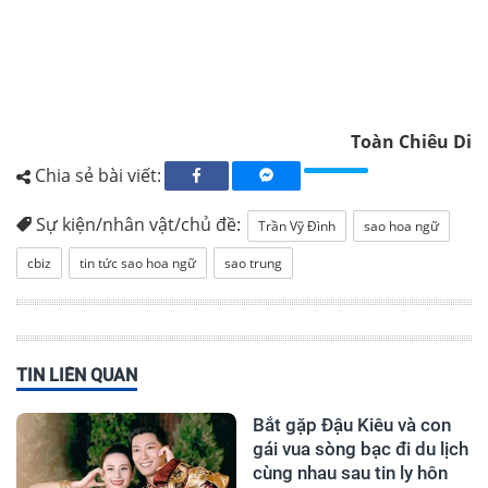
Toàn Chiêu Di
Chia sẻ bài viết:
Sự kiện/nhân vật/chủ đề:
Trần Vỹ Đình
sao hoa ngữ
cbiz
tin tức sao hoa ngữ
sao trung
TIN LIÊN QUAN
Bắt gặp Đậu Kiêu và con
gái vua sòng bạc đi du lịch
cùng nhau sau tin ly hôn