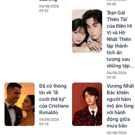
09:30
04/08/2026
09:32
'Bạn Gái
Thiên Tài'
của Điền Hi
Vi và Hồ
Nhất Thiên
lập thành
tích ấn
tượng sau
những tập...
04/08/2026
09:30
Đã có thông
Vương Nhất
tin về "lễ
Bác khiến
cưới thế kỷ"
người hâm
của Cristiano
mộ ấm lòng
Ronaldo
với hành
động giữa
04/08/2026
09:18
mưa bão
02/08/2026