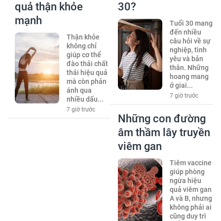
quả thận khỏe
30?
mạnh
Tuổi 30 mang
đến nhiều
Thận khỏe
câu hỏi về sự
không chỉ
nghiệp, tình
giúp cơ thể
yêu và bản
đào thải chất
thân. Những
thải hiệu quả
hoang mang
mà còn phản
ở giai...
ánh qua
7 giờ trước
nhiều dấu...
7 giờ trước
Những con đường
âm thầm lây truyền
viêm gan
Tiêm vaccine
giúp phòng
ngừa hiệu
quả viêm gan
A và B, nhưng
không phải ai
cũng duy trì