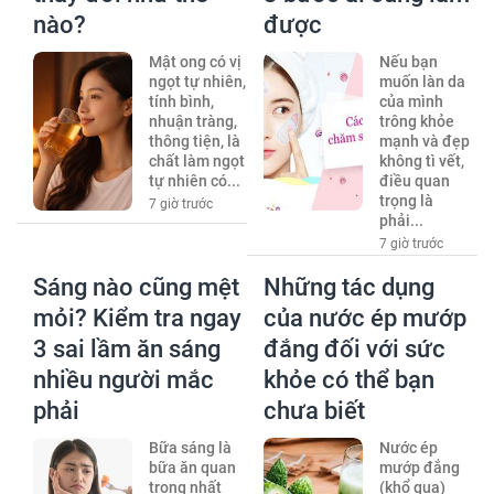
nào?
được
Mật ong có vị
Nếu bạn
ngọt tự nhiên,
muốn làn da
tính bình,
của mình
nhuận tràng,
trông khỏe
thông tiện, là
mạnh và đẹp
chất làm ngọt
không tì vết,
tự nhiên có...
điều quan
trọng là
7 giờ trước
phải...
7 giờ trước
Sáng nào cũng mệt
Những tác dụng
mỏi? Kiểm tra ngay
của nước ép mướp
3 sai lầm ăn sáng
đắng đối với sức
nhiều người mắc
khỏe có thể bạn
phải
chưa biết
Bữa sáng là
Nước ép
bữa ăn quan
mướp đắng
trọng nhất
(khổ qua)