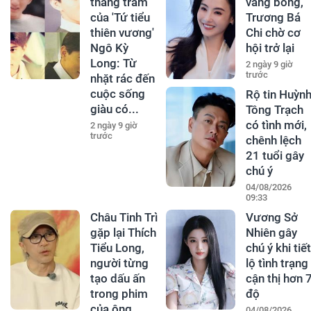
thăng trầm
vắng bóng,
của 'Tứ tiểu
Trương Bá
thiên vương'
Chi chờ cơ
Ngô Kỳ
hội trở lại
Long: Từ
2 ngày 9 giờ
trước
nhặt rác đến
cuộc sống
Rộ tin Huỳn
giàu có...
Tông Trạch
có tình mới,
2 ngày 9 giờ
trước
chênh lệch
21 tuổi gây
chú ý
04/08/2026
09:33
Châu Tinh Trì
Vương Sở
gặp lại Thích
Nhiên gây
Tiểu Long,
chú ý khi tiết
người từng
lộ tình trạng
tạo dấu ấn
cận thị hơn 
trong phim
độ
của ông
04/08/2026