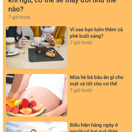
khi ngủ, cơ thể sẽ thay đổi như thế
nào?
7 giờ trước
Vì sao bạn luôn thèm cà
phê buổi sáng?
7 giờ trước
Mùa hè bà bầu ăn gì cho
mát và tốt cho cơ thể
7 giờ trước
Biểu hiện hàng ngày ở
người có hai quả thận