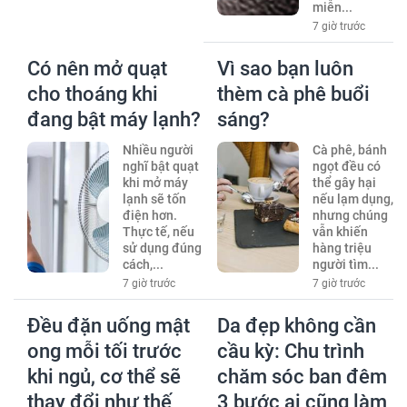
miễn...
7 giờ trước
Có nên mở quạt
Vì sao bạn luôn
cho thoáng khi
thèm cà phê buổi
đang bật máy lạnh?
sáng?
Nhiều người
Cà phê, bánh
nghĩ bật quạt
ngọt đều có
khi mở máy
thể gây hại
lạnh sẽ tốn
nếu lạm dụng,
điện hơn.
nhưng chúng
Thực tế, nếu
vẫn khiến
sử dụng đúng
hàng triệu
cách,...
người tìm...
7 giờ trước
7 giờ trước
Đều đặn uống mật
Da đẹp không cần
ong mỗi tối trước
cầu kỳ: Chu trình
khi ngủ, cơ thể sẽ
chăm sóc ban đêm
thay đổi như thế
3 bước ai cũng làm