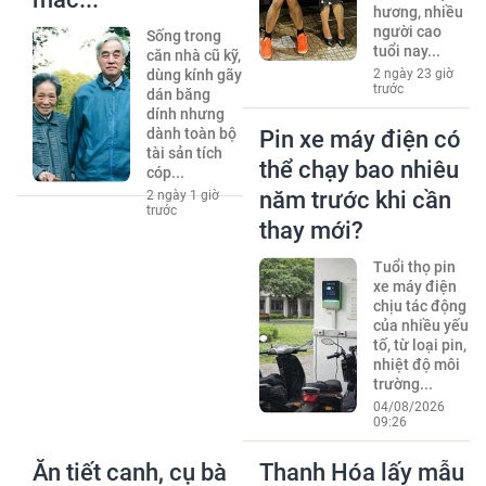
hương, nhiều
người cao
Sống trong
tuổi nay...
căn nhà cũ kỹ,
dùng kính gãy
2 ngày 23 giờ
trước
dán băng
dính nhưng
dành toàn bộ
Pin xe máy điện có
tài sản tích
thể chạy bao nhiêu
cóp...
năm trước khi cần
2 ngày 1 giờ
trước
thay mới?
Tuổi thọ pin
xe máy điện
chịu tác động
của nhiều yếu
tố, từ loại pin,
nhiệt độ môi
trường...
04/08/2026
09:26
Ăn tiết canh, cụ bà
Thanh Hóa lấy mẫu