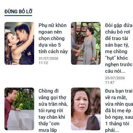
ĐỪNG BỎ LỠ
Phụ nữ khôn
Đòi gặp đứa
ngoan nên
cháu bỏ rơi
chọn chồng
để trao tài
dựa vào 5
sản bạc tỷ,
tính cách này
mẹ chồng
"hụt" khóc
31/07/2026
11:12
nghẹn trước
câu nói...
25/07/2026
11:47
Chồng đi
Đưa bạn trai
vắng gọi thợ
về ra mắt,
sửa trần nhà,
vừa nhìn qu
tôi rụng rời
đã bị mẹ ép
tay chân khi
bỏ ngay, sau
thấy "cơn
1 tháng tôi
mưa lấp
phải...