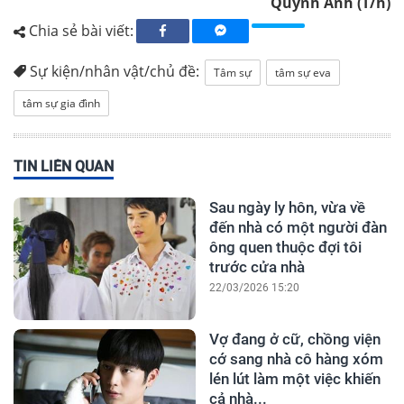
Quỳnh Anh (T/h)
Chia sẻ bài viết:
Sự kiện/nhân vật/chủ đề:
Tâm sự
tâm sự eva
tâm sự gia đình
TIN LIÊN QUAN
Sau ngày ly hôn, vừa về
đến nhà có một người đàn
ông quen thuộc đợi tôi
trước cửa nhà
22/03/2026 15:20
Vợ đang ở cữ, chồng viện
cớ sang nhà cô hàng xóm
lén lút làm một việc khiến
cả nhà...