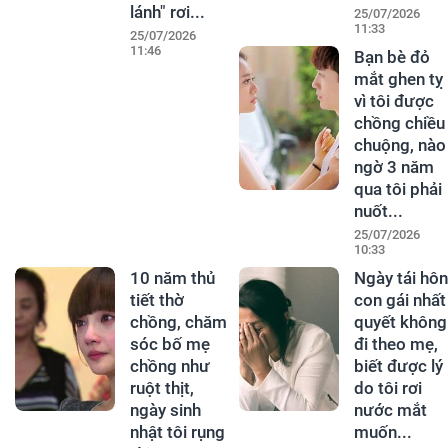
lánh" rơi...
25/07/2026
11:33
25/07/2026
11:46
Bạn bè đỏ
mắt ghen tỵ
vì tôi được
chồng chiều
chuộng, nào
ngờ 3 năm
qua tôi phải
nuốt...
25/07/2026
10:33
10 năm thủ
Ngày tái hôn
tiết thờ
con gái nhất
chồng, chăm
quyết không
sóc bố mẹ
đi theo mẹ,
chồng như
biết được lý
ruột thịt,
do tôi rơi
ngày sinh
nước mắt
nhật tôi rụng
muốn...