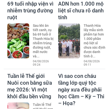
69 tuổi nhập viện vì
ADN hơn 1.000 mộ
nhiễm trùng đường
liệt sĩ chưa rõ danh
ruột
tính
Sau khi ăn
Thanh Hóa
tiết canh, cụ
lấy mẫu sinh
bà 69 tuổi ở
phẩm tại hơn
Thanh Hóa bị
1.000 phần
nhiễm trùng
mộ liệt sĩ
đường ruột,
chưa xác định
mất nước
được danh
và...
tính ở...
04/08/2026
04/08/2026
09:24
09:11
Tuần lễ Thế giới
Vì sao con cháu
Nuôi con bằng sữa
tầng lớp quý tộc
mẹ 2026: Vì một
ngày xưa đều phải
khởi đầu bền vững
học Cầm – Kỳ – Thi
– Họa?
Tuần lễ Thế
giới Nuôi con