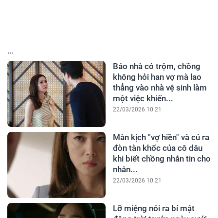
...
Báo nhà có trộm, chồng
không hỏi han vợ mà lao
thẳng vào nhà vệ sinh làm
một việc khiến...
22/03/2026 10:21
Màn kịch "vợ hiền" và cú ra
đòn tàn khốc của cô dâu
khi biết chồng nhắn tin cho
nhân...
22/03/2026 10:21
Lỡ miệng nói ra bí mật