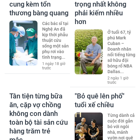
cung kèm tổn
trọng nhất không
thương bàng quang
phải kiếm nhiều
hơn
Các bác sĩ tại
Nghệ An đã
Ở tuổi 67, tỷ
kịp thời phẫu
phú Mark
thuật cứu
Cuban –
sống một sản
Doanh nhân
phụ rơi vào
nổi tiếng từng
tình trạng...
sở hữu đội
1 ngày 18 giờ
bóng rổ NBA
trước
Dallas...
2 ngày 1 giờ
trước
Tằn tiện từng bữa
"Bỏ quê lên phố"
ăn, cặp vợ chồng
tuổi xế chiều
không con dành
Từng dành cả
toàn bộ tài sản cứu
cuộc đời gắn
bó với ngôi
hàng trăm trẻ
nhà, mảnh
vườn nơi quê
mắc...