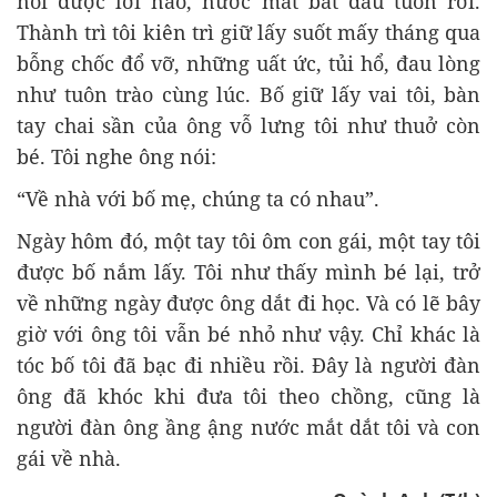
nói được lời nào, nước mắt bắt đầu tuôn rơi.
Thành trì tôi kiên trì giữ lấy suốt mấy tháng qua
bỗng chốc đổ vỡ, những uất ức, tủi hổ, đau lòng
như tuôn trào cùng lúc. Bố giữ lấy vai tôi, bàn
tay chai sần của ông vỗ lưng tôi như thuở còn
bé. Tôi nghe ông nói:
“Về nhà với bố mẹ, chúng ta có nhau”.
Ngày hôm đó, một tay tôi ôm con gái, một tay tôi
được bố nắm lấy. Tôi như thấy mình bé lại, trở
về những ngày được ông dắt đi học. Và có lẽ bây
giờ với ông tôi vẫn bé nhỏ như vậy. Chỉ khác là
tóc bố tôi đã bạc đi nhiều rồi. Đây là người đàn
ông đã khóc khi đưa tôi theo chồng, cũng là
người đàn ông ầng ậng nước mắt dắt tôi và con
gái về nhà.