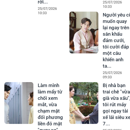
rời...
25/07/2026
10:33
25/07/2026
10:33
Người yêu c
muốn quay
lại ngay trên
sân khấu
đám cưới,
tôi cười đáp
một câu
khiến anh
ta...
25/07/2026
09:33
Làm mình
Bị nhà bạn
làm mẩy từ
trai chê "vừa
chối xem
già vừa xấu"
mắt, vừa
tôi rút máy
chạm mặt
gọi ngay tài
đối phương
xế lái siêu x
liền đỏ mặt
7...
"quay xe"