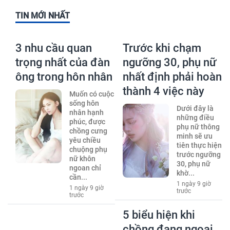
TIN MỚI NHẤT
3 nhu cầu quan
Trước khi chạm
trọng nhất của đàn
ngưỡng 30, phụ nữ
ông trong hôn nhân
nhất định phải hoàn
thành 4 việc này
Muốn có cuộc
sống hôn
Dưới đây là
nhân hạnh
những điều
phúc, được
phụ nữ thông
chồng cưng
minh sẽ ưu
yêu chiều
tiên thực hiện
chuộng phụ
trước ngưỡng
nữ khôn
30, phụ nữ
ngoan chỉ
khờ...
cần...
1 ngày 9 giờ
1 ngày 9 giờ
trước
trước
5 biểu hiện khi
chồng đang ngoại