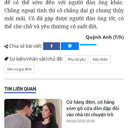
để có thể sớm đến với người đàn ông khác.
Chồng ngoại tình thì cô chẳng dại gì chung thủy
mãi mãi. Cô đã gặp được người đàn ông tốt, có
thể che chở và yêu thương cô suốt đời.
Quỳnh Anh (T/h)
Chia sẻ bài viết:
Sự kiện/nhân vật/chủ đề:
Phụ nữ yêu
hôn nhân
tâm sự gia đình
TIN LIÊN QUAN
Cứ hàng đêm, cô hàng
xóm gõ cửa dồn dập đòi
vào nhà tôi chuyện trò
04/06/2026 05:00