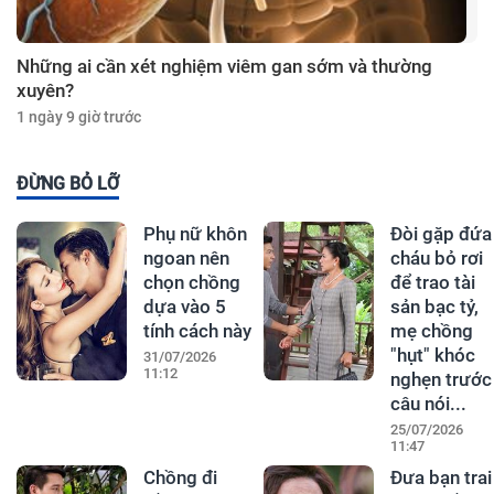
Những ai cần xét nghiệm viêm gan sớm và thường
xuyên?
1 ngày 9 giờ trước
ĐỪNG BỎ LỠ
Phụ nữ khôn
Đòi gặp đứa
ngoan nên
cháu bỏ rơi
chọn chồng
để trao tài
dựa vào 5
sản bạc tỷ,
tính cách này
mẹ chồng
"hụt" khóc
31/07/2026
11:12
nghẹn trước
câu nói...
25/07/2026
11:47
Chồng đi
Đưa bạn trai