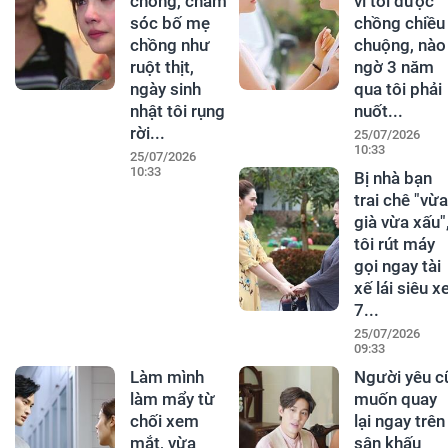
chồng, chăm
vì tôi được
sóc bố mẹ
chồng chiều
chồng như
chuộng, nào
ruột thịt,
ngờ 3 năm
ngày sinh
qua tôi phải
nhật tôi rụng
nuốt...
rời...
25/07/2026
10:33
25/07/2026
10:33
Bị nhà bạn
trai chê "vừa
già vừa xấu"
tôi rút máy
gọi ngay tài
xế lái siêu x
7...
25/07/2026
09:33
Làm mình
Người yêu c
làm mẩy từ
muốn quay
chối xem
lại ngay trên
mắt, vừa
sân khấu