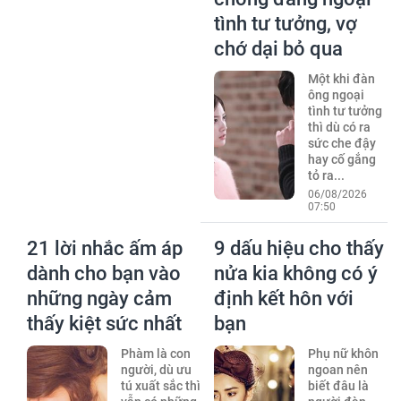
tình tư tưởng, vợ
chớ dại bỏ qua
Một khi đàn
ông ngoại
tình tư tưởng
thì dù có ra
sức che đậy
hay cố gắng
tỏ ra...
06/08/2026
07:50
21 lời nhắc ấm áp
9 dấu hiệu cho thấy
dành cho bạn vào
nửa kia không có ý
những ngày cảm
định kết hôn với
thấy kiệt sức nhất
bạn
Phàm là con
Phụ nữ khôn
người, dù ưu
ngoan nên
tú xuất sắc thì
biết đâu là