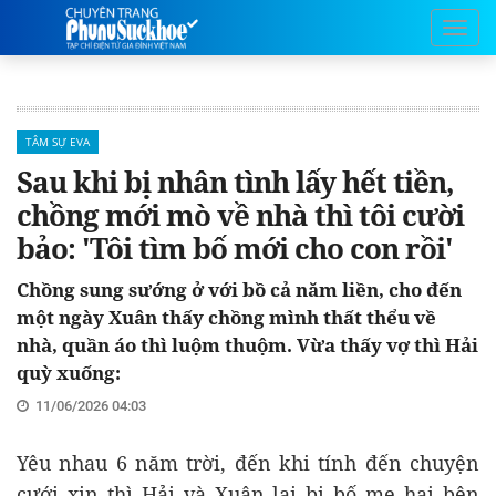
TÂM SỰ EVA
Sau khi bị nhân tình lấy hết tiền,
chồng mới mò về nhà thì tôi cười
bảo: 'Tôi tìm bố mới cho con rồi'
Chồng sung sướng ở với bồ cả năm liền, cho đến
một ngày Xuân thấy chồng mình thất thểu về
nhà, quần áo thì luộm thuộm. Vừa thấy vợ thì Hải
quỳ xuống:
11/06/2026 04:03
Yêu nhau 6 năm trời, đến khi tính đến chuyện
cưới xin thì Hải và Xuân lại bị bố mẹ hai bên