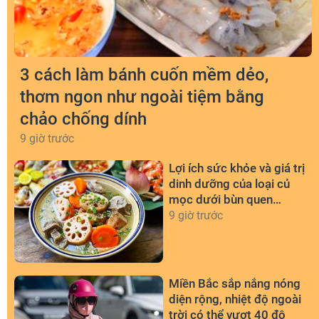
3 cách làm bánh cuốn mềm dẻo,
thơm ngon như ngoài tiệm bằng
chảo chống dính
9 giờ trước
Lợi ích sức khỏe và giá trị
dinh dưỡng của loại củ
mọc dưới bùn quen
thuộc
9 giờ trước
Miền Bắc sắp nắng nóng
diện rộng, nhiệt độ ngoài
trời có thể vượt 40 độ