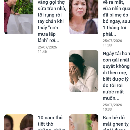
vắng gọi thợ
về ra mắt,
sửa trần nhà,
vừa nhìn qu
tôi rụng rời
đã bị mẹ ép
tay chân khi
bỏ ngay, sau
thấy "cơn
1 tháng tôi
mưa lấp
phải...
lánh" rơi...
25/07/2026
11:33
25/07/2026
11:46
Ngày tái hôn
con gái nhất
quyết không
đi theo mẹ,
biết được lý
do tôi rơi
nước mắt
muốn...
25/07/2026
10:33
10 năm thủ
Bạn bè đỏ
tiết thờ
mắt ghen tỵ