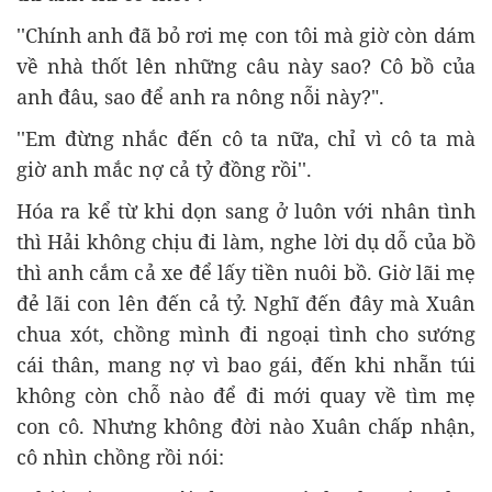
''Chính anh đã bỏ rơi mẹ con tôi mà giờ còn dám
về nhà thốt lên những câu này sao? Cô bồ của
anh đâu, sao để anh ra nông nỗi này?".
''Em đừng nhắc đến cô ta nữa, chỉ vì cô ta mà
giờ anh mắc nợ cả tỷ đồng rồi''.
Hóa ra kể từ khi dọn sang ở luôn với nhân tình
thì Hải không chịu đi làm, nghe lời dụ dỗ của bồ
thì anh cắm cả xe để lấy tiền nuôi bồ. Giờ lãi mẹ
đẻ lãi con lên đến cả tỷ. Nghĩ đến đây mà Xuân
chua xót, chồng mình đi ngoại tình cho sướng
cái thân, mang nợ vì bao gái, đến khi nhẵn túi
không còn chỗ nào để đi mới quay về tìm mẹ
con cô. Nhưng không đời nào Xuân chấp nhận,
cô nhìn chồng rồi nói: