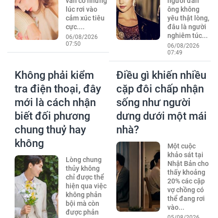
vẫn có những
người đàn
lúc rơi vào
ông không
cảm xúc tiêu
yêu thật lòng,
cực....
đâu là người
nghiêm túc...
06/08/2026
07:50
06/08/2026
07:49
Không phải kiểm
Điều gì khiến nhiều
tra điện thoại, đây
cặp đôi chấp nhận
mới là cách nhận
sống như người
biết đối phương
dưng dưới một mái
chung thuỷ hay
nhà?
không
Một cuộc
khảo sát tại
Lòng chung
Nhật Bản cho
thủy không
thấy khoảng
chỉ được thể
20% các cặp
hiện qua việc
vợ chồng có
không phản
thể đang rơi
bội mà còn
vào...
được phản
05/08/2026