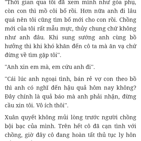
"Thời gian qua tôi đã xem mình như góa phụ,
còn con thì mồ côi bố rồi. Hơn nữa anh đi lâu
quá nên tôi cũng tìm bố mới cho con rồi. Chồng
mới của tôi rất mẫu mực, thủy chung chứ không
như anh đâu. Khi sung sướng anh cùng bồ
hưởng thì khi khó khăn đến cô ta mà ăn vạ chứ
đừng về tìm gặp tôi''.
''Anh xin em mà, em cứu anh đi''.
''Cái lúc anh ngoại tình, bán rẻ vợ con theo bồ
thì anh có nghĩ đến hậu quả hôm nay không?
Đây chính là quả báo mà anh phải nhận, đừng
cầu xin tôi. Vô ích thôi''.
Xuân quyết không mủi lòng trước người chồng
bội bạc của mình. Trên hết cô đã cạn tình với
chồng, giờ đây cô đang hoàn tất thủ tục ly hôn