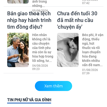
ánh trong
07:42
những...
05/08/2026
Bản giao thoa lệch
Chưa đến tuổi 30
07:42
nhịp hay hành trình
đã mất nhu cầu
tìm đồng điệu?
'chuyện ấy'
Hôn nhân
Béo phì, ít vận
không chỉ là
động, thiếu
câu chuyện
ngủ, hút
của tình yêu
thuốc và rối
mà còn là sự
loạn chuyển
hòa hợp trong
hóa đang
lối sống, tư...
khiến nhiều
vấn đề nam...
04/08/2026
09:23
01/08/2026
07:39
Xem thêm
TIN PHỤ NỮ VÀ GIA ĐÌNH