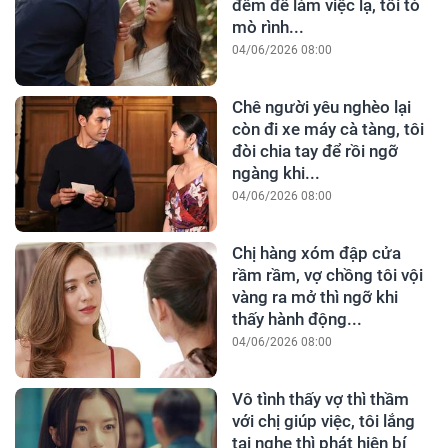
đêm để làm việc lạ, tôi tò
mò rình...
04/06/2026 08:00
Chê người yêu nghèo lại
còn đi xe máy cà tàng, tôi
đòi chia tay để rồi ngỡ
ngàng khi...
04/06/2026 08:00
Chị hàng xóm đập cửa
rầm rầm, vợ chồng tôi vội
vàng ra mở thì ngỡ khi
thấy hành động...
04/06/2026 08:00
Vô tình thấy vợ thì thầm
với chị giúp việc, tôi lắng
tai nghe thì phát hiện bí