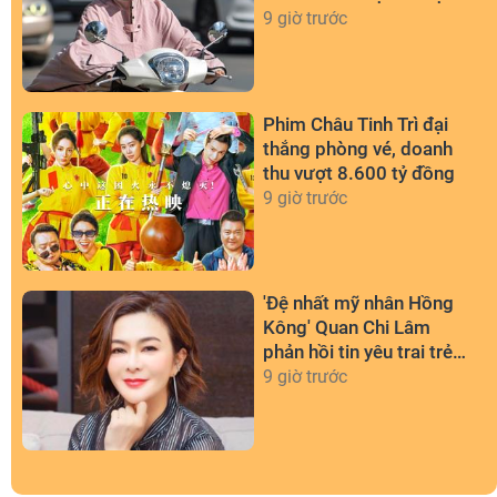
9 giờ trước
Phim Châu Tinh Trì đại
thắng phòng vé, doanh
thu vượt 8.600 tỷ đồng
9 giờ trước
'Đệ nhất mỹ nhân Hồng
Kông' Quan Chi Lâm
phản hồi tin yêu trai trẻ
kém 36 tuổi
9 giờ trước