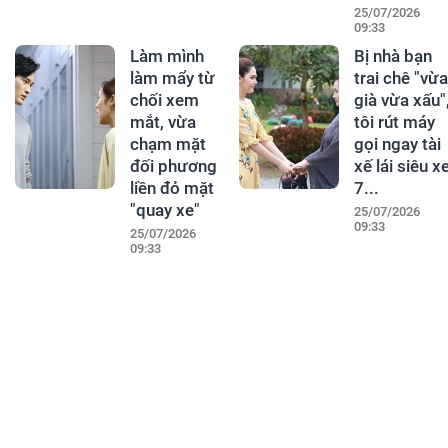
25/07/2026
09:33
Làm mình
Bị nhà bạn
làm mẩy từ
trai chê "vừa
chối xem
già vừa xấu"
mắt, vừa
tôi rút máy
chạm mặt
gọi ngay tài
đối phương
xế lái siêu x
liền đỏ mặt
7...
"quay xe"
25/07/2026
09:33
25/07/2026
09:33