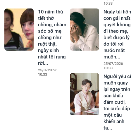
10:33
10 năm thủ
Ngày tái hôn
tiết thờ
con gái nhất
chồng, chăm
quyết không
sóc bố mẹ
đi theo mẹ,
chồng như
biết được lý
ruột thịt,
do tôi rơi
ngày sinh
nước mắt
nhật tôi rụng
muốn...
rời...
25/07/2026
10:33
25/07/2026
10:33
Người yêu c
muốn quay
lại ngay trên
sân khấu
đám cưới,
tôi cười đáp
một câu
khiến anh
ta...