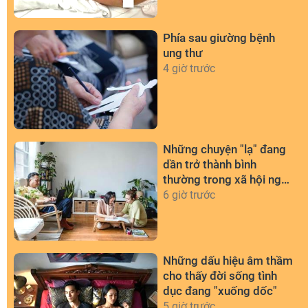
Phía sau giường bệnh
ung thư
4 giờ trước
Những chuyện "lạ" đang
dần trở thành bình
thường trong xã hội ngày
nay
6 giờ trước
Những dấu hiệu âm thầm
cho thấy đời sống tình
dục đang "xuống dốc"
5 giờ trước