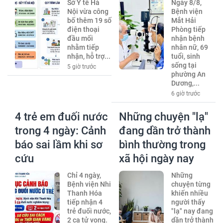
Sở Y tế Hà
Ngày 8/8,
Nội vừa công
Bệnh viện
bố thêm 19 số
Mắt Hải
điện thoại
Phòng tiếp
đầu mối
nhận bệnh
nhằm tiếp
nhân nữ, 69
nhận, hỗ trợ...
tuổi, sinh
sống tại
5 giờ trước
phường An
Dương,...
6 giờ trước
4 trẻ em đuối nước
Những chuyện "lạ"
trong 4 ngày: Cảnh
đang dần trở thành
báo sai lầm khi sơ
bình thường trong
cứu
xã hội ngày nay
Chỉ 4 ngày,
Những
Bệnh viện Nhi
chuyện từng
Thanh Hóa
khiến nhiều
tiếp nhận 4
người thấy
trẻ đuối nước,
"lạ" nay đang
2 ca tử vong.
dần trở thành