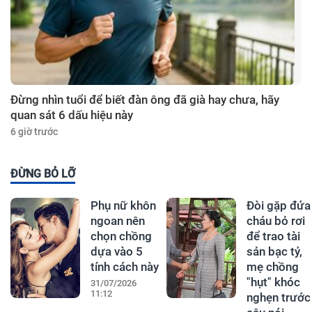
Đừng nhìn tuổi để biết đàn ông đã già hay chưa, hãy
quan sát 6 dấu hiệu này
6 giờ trước
ĐỪNG BỎ LỠ
Phụ nữ khôn
Đòi gặp đứa
ngoan nên
cháu bỏ rơi
chọn chồng
để trao tài
dựa vào 5
sản bạc tỷ,
tính cách này
mẹ chồng
"hụt" khóc
31/07/2026
11:12
nghẹn trước