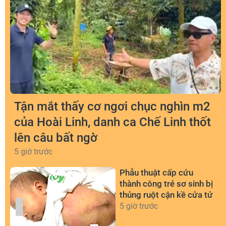
Tận mắt thấy cơ ngơi chục nghìn m2
của Hoài Linh, danh ca Chế Linh thốt
lên câu bất ngờ
5 giờ trước
Phẫu thuật cấp cứu
thành công trẻ sơ sinh bị
thủng ruột cận kề cửa tử
5 giờ trước