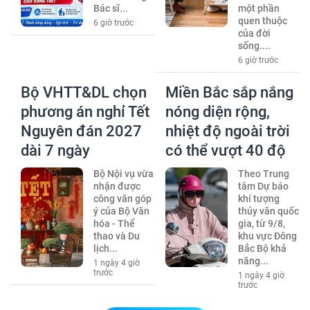
Bác sĩ...
một phần
quen thuộc
6 giờ trước
của đời
sống....
6 giờ trước
Bộ VHTT&DL chọn
Miền Bắc sắp nắng
phương án nghỉ Tết
nóng diện rộng,
Nguyên đán 2027
nhiệt độ ngoài trời
dài 7 ngày
có thể vượt 40 độ
Bộ Nội vụ vừa
Theo Trung
nhận được
tâm Dự báo
công văn góp
khí tượng
ý của Bộ Văn
thủy văn quốc
hóa - Thể
gia, từ 9/8,
thao và Du
khu vực Đông
lịch...
Bắc Bộ khả
năng...
1 ngày 4 giờ
trước
1 ngày 4 giờ
trước