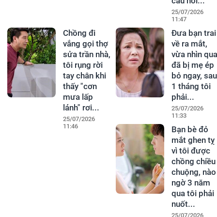
câu nói...
25/07/2026
11:47
Chồng đi
Đưa bạn trai
vắng gọi thợ
về ra mắt,
sửa trần nhà,
vừa nhìn qu
tôi rụng rời
đã bị mẹ ép
tay chân khi
bỏ ngay, sau
thấy "cơn
1 tháng tôi
mưa lấp
phải...
lánh" rơi...
25/07/2026
11:33
25/07/2026
11:46
Bạn bè đỏ
mắt ghen tỵ
vì tôi được
chồng chiều
chuộng, nào
ngờ 3 năm
qua tôi phải
nuốt...
25/07/2026