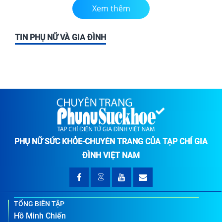
Xem thêm
TIN PHỤ NỮ VÀ GIA ĐÌNH
PHỤ NỮ SỨC KHỎE-CHUYÊN TRANG CỦA TẠP CHÍ GIA
ĐÌNH VIỆT NAM
TỔNG BIÊN TẬP
Hồ Minh Chiến