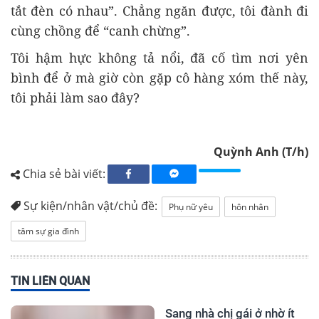
tắt đèn có nhau”. Chẳng ngăn được, tôi đành đi
cùng chồng để “canh chừng”.
Tôi hậm hực không tả nổi, đã cố tìm nơi yên
bình để ở mà giờ còn gặp cô hàng xóm thế này,
tôi phải làm sao đây?
Quỳnh Anh (T/h)
Chia sẻ bài viết:
Sự kiện/nhân vật/chủ đề:
Phụ nữ yêu
hôn nhân
tâm sự gia đình
TIN LIÊN QUAN
Sang nhà chị gái ở nhờ ít