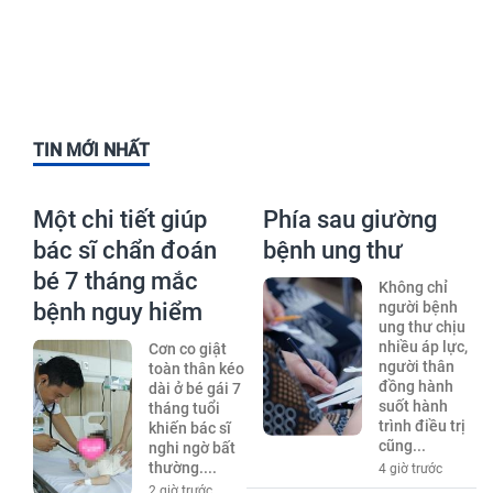
TIN MỚI NHẤT
Một chi tiết giúp
Phía sau giường
bác sĩ chẩn đoán
bệnh ung thư
bé 7 tháng mắc
Không chỉ
bệnh nguy hiểm
người bệnh
ung thư chịu
nhiều áp lực,
Cơn co giật
người thân
toàn thân kéo
đồng hành
dài ở bé gái 7
suốt hành
tháng tuổi
trình điều trị
khiến bác sĩ
cũng...
nghi ngờ bất
thường....
4 giờ trước
2 giờ trước