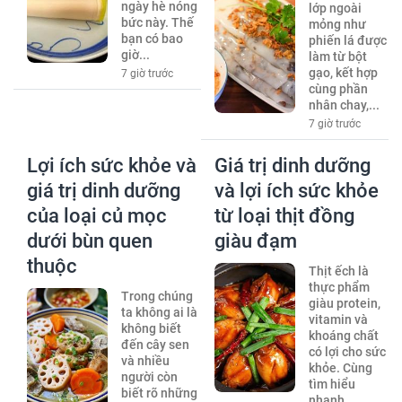
ngày hè nóng
lớp ngoài
bức này. Thế
mỏng như
bạn có bao
phiến lá được
giờ...
làm từ bột
gạo, kết hợp
7 giờ trước
cùng phần
nhân chay,...
7 giờ trước
Lợi ích sức khỏe và
Giá trị dinh dưỡng
giá trị dinh dưỡng
và lợi ích sức khỏe
của loại củ mọc
từ loại thịt đồng
dưới bùn quen
giàu đạm
thuộc
Thịt ếch là
thực phẩm
Trong chúng
giàu protein,
ta không ai là
vitamin và
không biết
khoáng chất
đến cây sen
có lợi cho sức
và nhiều
khỏe. Cùng
người còn
tìm hiểu
biết rõ những
nhanh...