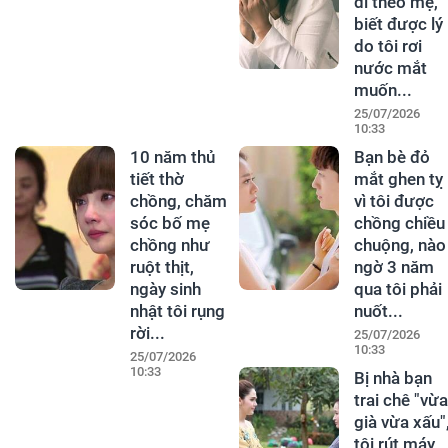
đi theo mẹ,
biết được lý
do tôi rơi
nước mắt
muốn...
25/07/2026
10:33
10 năm thủ
Bạn bè đỏ
tiết thờ
mắt ghen tỵ
chồng, chăm
vì tôi được
sóc bố mẹ
chồng chiều
chồng như
chuộng, nào
ruột thịt,
ngờ 3 năm
ngày sinh
qua tôi phải
nhật tôi rụng
nuốt...
rời...
25/07/2026
10:33
25/07/2026
10:33
Bị nhà bạn
trai chê "vừa
già vừa xấu"
tôi rút máy