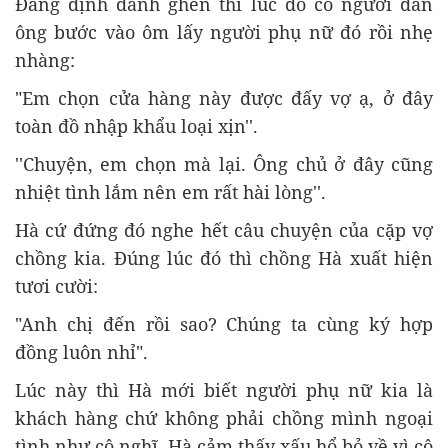
Đang định đánh ghen thì lúc đó có người đàn
ông bước vào ôm lấy người phụ nữ đó rồi nhẹ
nhàng:
"Em chọn cửa hàng này được đấy vợ ạ, ở đây
toàn đồ nhập khẩu loại xịn''.
''Chuyện, em chọn mà lại. Ông chủ ở đây cũng
nhiệt tình lắm nên em rất hài lòng''.
Hà cứ đứng đó nghe hết câu chuyện của cặp vợ
chồng kia. Đúng lúc đó thì chồng Hà xuất hiện
tươi cười:
"Anh chị đến rồi sao? Chúng ta cùng ký hợp
đồng luôn nhỉ".
Lúc này thì Hà mới biết người phụ nữ kia là
khách hàng chứ không phải chồng mình ngoại
tình như cô nghĩ. Hà cảm thấy xấu hổ bỏ về vì cô