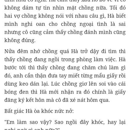
không dám tự tin nhìn mặt chồng nữa. Tối đó
hai vợ chồng không nói với nhau câu gì, Hà biết
mình nghi oan cho chồng ngoại tình là sai
nhưng cô cũng cảm thấy chồng đánh mình cũng
không đúng.
Nửa đêm nhớ chồng quá Hà trở dậy đi tìm thì
thấy chồng đang ngồi trong phòng làm việc. Hà
bước tới thì thấy chồng đang chăm chú làm gì
đó, anh cẩn thận đưa tay miết từng mẩu giấy rồi
dùng keo dán lại. Lúc chồng giơ lên soi vào cái
bóng đen thì Hà mới nhận ra đó chính là giấy
đăng ký kết hôn mà cô đã xé nát hôm qua.
Bất giác Hà òa khóc nức nở:
"Em làm sao vậy? Sao ngồi đây khóc, hay lại
nghi ngờ gì anh nữa?".