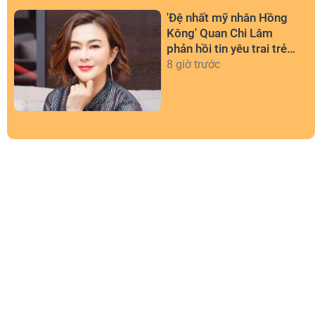
'Đệ nhất mỹ nhân Hồng
Kông' Quan Chi Lâm
phản hồi tin yêu trai trẻ
kém 36 tuổi
8 giờ trước