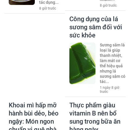
tác dụng...
8 giờ trước
8 giờ trước
Công dụng của lá
sương sâm đối với
sức khỏe
Sương sâm là
loại lá giúp
thanh nhiệt,
làm mát cơ
thể hiệu quả
nhưng lá
sương sâm có
tác...
1 ngày 8 giờ
trước
Khoai mì hấp mỡ
Thực phẩm giàu
hành bùi dẻo, béo
vitamin B nên bổ
ngậy: Món ngon
sung trong bữa ăn
chuẩn vị quê nhà
hàng ngày