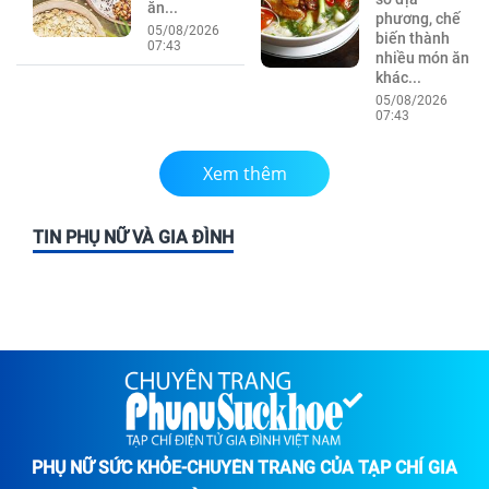
ăn...
phương, chế
05/08/2026
biến thành
07:43
nhiều món ăn
khác...
05/08/2026
07:43
Xem thêm
TIN PHỤ NỮ VÀ GIA ĐÌNH
PHỤ NỮ SỨC KHỎE-CHUYÊN TRANG CỦA TẠP CHÍ GIA