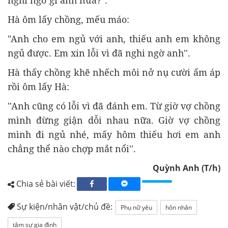
Hà ôm lấy chồng, mếu máo:
"Anh cho em ngủ với anh, thiếu anh em không
ngủ được. Em xin lỗi vì đã nghi ngờ anh''.
Hà thấy chồng khẽ nhếch môi nở nụ cười ấm áp
rồi ôm lấy Hà:
''Anh cũng có lỗi vì đã đánh em. Từ giờ vợ chồng
mình đừng giận dỗi nhau nữa. Giờ vợ chồng
mình đi ngủ nhé, mấy hôm thiếu hơi em anh
chẳng thể nào chợp mắt nổi''.
Quỳnh Anh (T/h)
Chia sẻ bài viết:
Sự kiện/nhân vật/chủ đề:
Phụ nữ yêu
hôn nhân
tâm sự gia đình