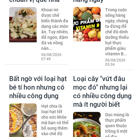
Khoai mì
Trong cuộc
được chế
sống hàng
biến thành đa
ngày, chúng
dạng các món
ta đừng để
ăn. Tuy nhiên,
chế độ dinh
để ngon, đậm
dưỡng thiếu
đà và nồng
hụt thực
nàn...
phẩm giàu
vitamin B...
06/08/2026
07:49
06/08/2026
05:34
Bất ngờ với loại hạt
Loại cây "vứt đâu
bé tí hon nhưng có
mọc đó" nhưng lại
nhiều công dụng
có nhiều công dụng
mà ít người biết
Hạt chia là
loại hạt tốt
Dọc mùng là
cho sức khỏe
thực phẩm
mà bạn có thể
quen thuộc
bổ sung thêm
trồng ở một
vào chế độ
số địa