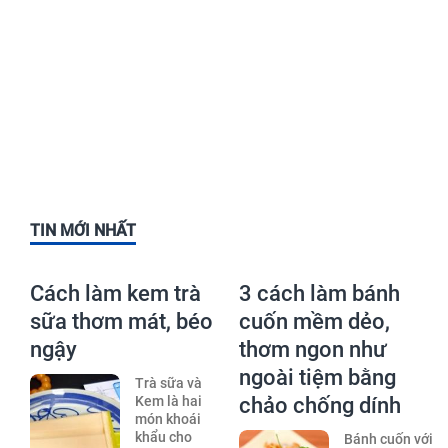
TIN MỚI NHẤT
Cách làm kem trà
3 cách làm bánh
sữa thơm mát, béo
cuốn mềm dẻo,
ngậy
thơm ngon như
ngoài tiệm bằng
Trà sữa và
Kem là hai
chảo chống dính
món khoái
khẩu cho
Bánh cuốn với