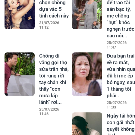
chọn chồng
để trao tài
dựa vào 5
sản bạc tỷ,
tính cách này
mẹ chồng
"hụt" khóc
31/07/2026
11:12
nghẹn trước
câu nói...
25/07/2026
11:47
Chồng đi
Đưa bạn trai
vắng gọi thợ
về ra mắt,
sửa trần nhà,
vừa nhìn qu
tôi rụng rời
đã bị mẹ ép
tay chân khi
bỏ ngay, sau
thấy "cơn
1 tháng tôi
mưa lấp
phải...
lánh" rơi...
25/07/2026
11:33
25/07/2026
11:46
Ngày tái hôn
con gái nhất
quyết không