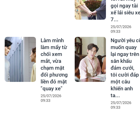
gọi ngay tài
xế lái siêu x
7...
25/07/2026
09:33
Làm mình
Người yêu c
làm mẩy từ
muốn quay
chối xem
lại ngay trên
mắt, vừa
sân khấu
chạm mặt
đám cưới,
đối phương
tôi cười đáp
liền đỏ mặt
một câu
"quay xe"
khiến anh
ta...
25/07/2026
09:33
25/07/2026
09:33