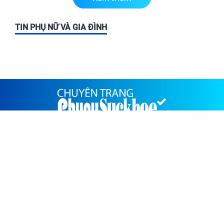
TIN PHỤ NỮ VÀ GIA ĐÌNH
PHỤ NỮ SỨC KHỎE-CHUYÊN TRANG CỦA TẠP CHÍ GIA
ĐÌNH VIỆT NAM
TỔNG BIÊN TẬP
Hồ Minh Chiến
TÒA SOẠN