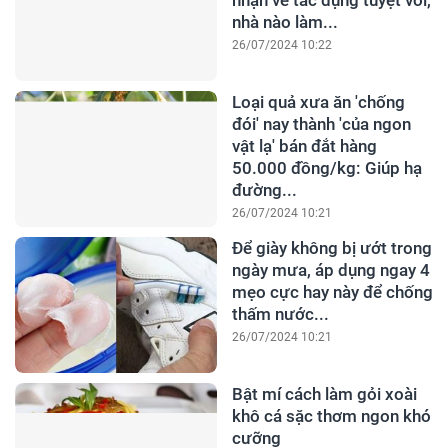
nhận về tác dụng tuyệt vời,
nhà nào làm...
26/07/2024 10:22
Loại quả xưa ăn 'chống
đói' nay thành 'của ngon
vật lạ' bán đắt hàng
50.000 đồng/kg: Giúp hạ
đường...
26/07/2024 10:21
Để giày không bị ướt trong
ngày mưa, áp dụng ngay 4
mẹo cực hay này để chống
thấm nước...
26/07/2024 10:21
Bật mí cách làm gỏi xoài
khô cá sặc thơm ngon khó
cưỡng