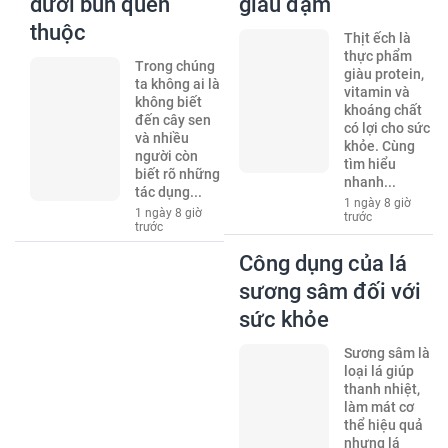
dưới bùn quen
giàu đạm
thuộc
Thịt ếch là
thực phẩm
Trong chúng
giàu protein,
ta không ai là
vitamin và
không biết
khoáng chất
đến cây sen
có lợi cho sức
và nhiều
khỏe. Cùng
người còn
tìm hiểu
biết rõ những
nhanh...
tác dụng...
1 ngày 8 giờ
1 ngày 8 giờ
trước
trước
Công dụng của lá
sương sâm đối với
sức khỏe
Sương sâm là
loại lá giúp
thanh nhiệt,
làm mát cơ
thể hiệu quả
nhưng lá