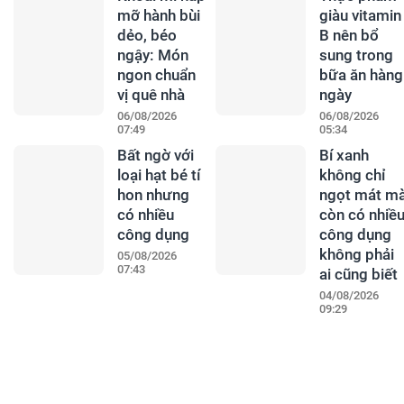
mỡ hành bùi
giàu vitamin
dẻo, béo
B nên bổ
ngậy: Món
sung trong
ngon chuẩn
bữa ăn hàng
vị quê nhà
ngày
06/08/2026
06/08/2026
07:49
05:34
Bất ngờ với
Bí xanh
loại hạt bé tí
không chỉ
hon nhưng
ngọt mát m
có nhiều
còn có nhiề
công dụng
công dụng
không phải
05/08/2026
07:43
ai cũng biết
04/08/2026
09:29