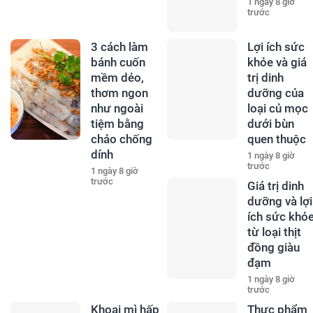
1 ngày 8 giờ
trước
3 cách làm
Lợi ích sức
bánh cuốn
khỏe và giá
mềm dẻo,
trị dinh
thơm ngon
dưỡng của
như ngoài
loại củ mọc
tiệm bằng
dưới bùn
chảo chống
quen thuộc
dính
1 ngày 8 giờ
trước
1 ngày 8 giờ
trước
Giá trị dinh
dưỡng và lợi
ích sức khỏ
từ loại thịt
đồng giàu
đạm
1 ngày 8 giờ
trước
Khoai mì hấp
Thực phẩm