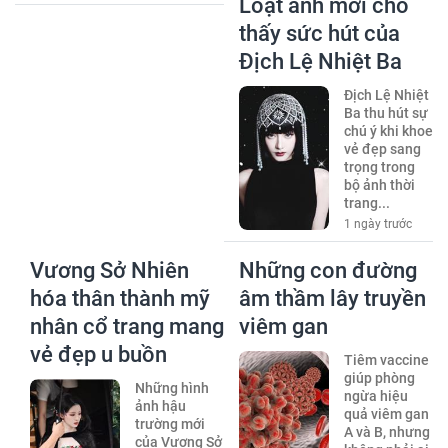
Loạt ảnh mới cho
thấy sức hút của
Địch Lệ Nhiệt Ba
Địch Lệ Nhiệt
Ba thu hút sự
chú ý khi khoe
vẻ đẹp sang
trọng trong
bộ ảnh thời
trang...
1 ngày trước
Vương Sở Nhiên
Những con đường
hóa thân thành mỹ
âm thầm lây truyền
nhân cổ trang mang
viêm gan
vẻ đẹp u buồn
Tiêm vaccine
giúp phòng
Những hình
ngừa hiệu
ảnh hậu
quả viêm gan
trường mới
A và B, nhưng
của Vương Sở