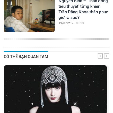
Nguyễn Bình – 'Thần đồng
tiểu thuyết' từng khiến
Trần Đăng Khoa thán phục
giờ ra sao?
19/07/2025 08:13
CÓ THỂ BẠN QUAN TÂM