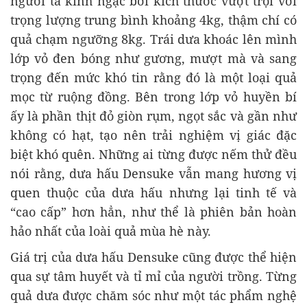
người ta kinh ngạc bởi kích thước vượt trội với
trọng lượng trung bình khoảng 4kg, thậm chí có
quả chạm ngưỡng 8kg. Trái dưa khoác lên mình
lớp vỏ đen bóng như gương, mượt mà và sang
trọng đến mức khó tin rằng đó là một loại quả
mọc từ ruộng đồng. Bên trong lớp vỏ huyền bí
ấy là phần thịt đỏ giòn rụm, ngọt sắc và gần như
không có hạt, tạo nên trải nghiệm vị giác đặc
biệt khó quên. Những ai từng được nếm thử đều
nói rằng, dưa hấu Densuke vẫn mang hương vị
quen thuộc của dưa hấu nhưng lại tinh tế và
“cao cấp” hơn hẳn, như thể là phiên bản hoàn
hảo nhất của loài quả mùa hè này.
qua sự tâm huyết và tỉ mỉ của người trồng. Từng
quả dưa được chăm sóc như một tác phẩm nghệ