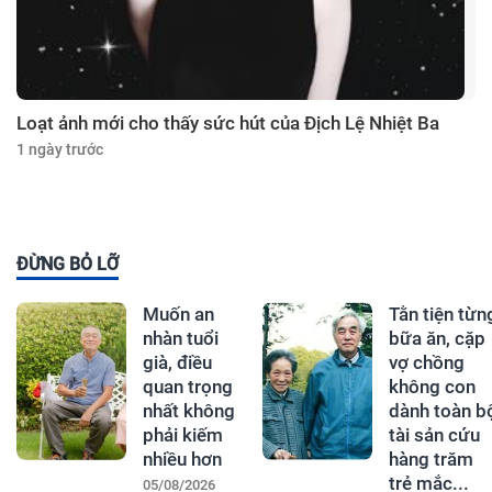
Loạt ảnh mới cho thấy sức hút của Địch Lệ Nhiệt Ba
1 ngày trước
ĐỪNG BỎ LỠ
Muốn an
Tằn tiện từn
nhàn tuổi
bữa ăn, cặp
già, điều
vợ chồng
quan trọng
không con
nhất không
dành toàn b
phải kiếm
tài sản cứu
nhiều hơn
hàng trăm
trẻ mắc...
05/08/2026