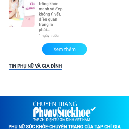
trông khỏe
mạnh và đẹp
không tì vết,
điều quan
trọng là
phải...
1 ngày trước
Xem thêm
TIN PHỤ NỮ VÀ GIA ĐÌNH
PHỤ NỮ SỨC KHỎE-CHUYÊN TRANG CỦA TẠP CHÍ GIA