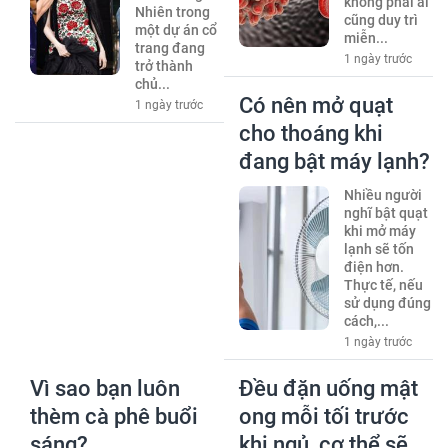
không phải ai
Nhiên trong
cũng duy trì
một dự án cổ
miễn...
trang đang
1 ngày trước
trở thành
chủ...
Có nên mở quạt
1 ngày trước
cho thoáng khi
đang bật máy lạnh?
Nhiều người
nghĩ bật quạt
khi mở máy
lạnh sẽ tốn
điện hơn.
Thực tế, nếu
sử dụng đúng
cách,...
1 ngày trước
Vì sao bạn luôn
Đều đặn uống mật
thèm cà phê buổi
ong mỗi tối trước
sáng?
khi ngủ, cơ thể sẽ