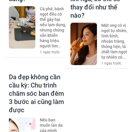
thay đổi như thế
Cà phê, bánh
ngọt đều có
nào?
thể gây hại
nếu lạm dụng,
Mật ong có vị
nhưng chúng
ngọt tự nhiên,
vẫn khiến
tính bình,
hàng triệu
nhuận tràng,
người tìm...
thông tiện, là
chất làm ngọt
1 ngày trước
tự nhiên có...
1 ngày trước
Da đẹp không cần
cầu kỳ: Chu trình
chăm sóc ban đêm
3 bước ai cũng làm
được
Nếu bạn
muốn làn da
của mình