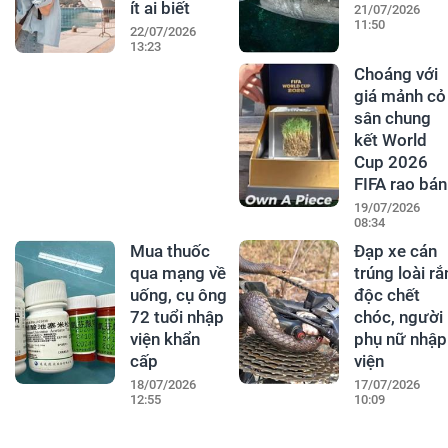
ít ai biết
21/07/2026
11:50
22/07/2026
13:23
Choáng với
giá mảnh cỏ
sân chung
kết World
Cup 2026
FIFA rao bán
19/07/2026
08:34
Mua thuốc
Đạp xe cán
qua mạng về
trúng loài rắ
uống, cụ ông
độc chết
72 tuổi nhập
chóc, người
viện khẩn
phụ nữ nhập
cấp
viện
18/07/2026
17/07/2026
12:55
10:09