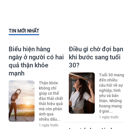
TIN MỚI NHẤT
Biểu hiện hàng
Điều gì chờ đợi bạn
ngày ở người có hai
khi bước sang tuổi
quả thận khỏe
30?
mạnh
Tuổi 30 mang
đến nhiều
Thận khỏe
câu hỏi về sự
không chỉ
nghiệp, tình
giúp cơ thể
yêu và bản
đào thải chất
thân. Những
thải hiệu quả
hoang mang
mà còn phản
ở giai...
ánh qua
1 ngày trước
nhiều dấu...
1 ngày trước