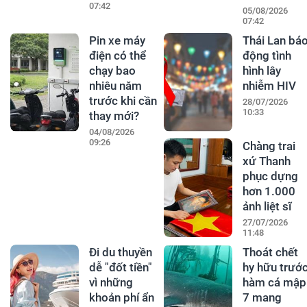
07:42
05/08/2026
07:42
Pin xe máy
Thái Lan bá
điện có thể
động tình
chạy bao
hình lây
nhiêu năm
nhiễm HIV
trước khi cần
28/07/2026
10:33
thay mới?
04/08/2026
09:26
Chàng trai
xứ Thanh
phục dựng
hơn 1.000
ảnh liệt sĩ
27/07/2026
11:48
Đi du thuyền
Thoát chết
dễ "đốt tiền"
hy hữu trướ
vì những
hàm cá mập
khoản phí ẩn
7 mang