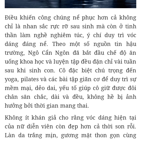
Điều khiến công chúng nể phục hơn cả không
chỉ là nhan sắc rực rỡ sau sinh mà còn ở tinh
thần làm nghề nghiêm túc, ý chí duy trì vóc
dáng đáng nể. Theo một số nguồn tin hậu
trường, Ngô Cẩn Ngôn đã bắt đầu chế độ ăn
uống khoa học và luyện tập đều đặn chỉ vài tuần
sau khi sinh con. Cô đặc biệt chú trọng đến
yoga, pilates và các bài tập giãn cơ để duy trì sự
mềm mại, dẻo dai, yếu tố giúp cô giữ được đôi
chân săn chắc, dài và đều, không hề bị ảnh
hưởng bởi thời gian mang thai.
Không ít khán giả cho rằng vóc dáng hiện tại
của nữ diễn viên còn đẹp hơn cả thời son rỗi.
Làn da trắng mịn, gương mặt thon gọn cùng