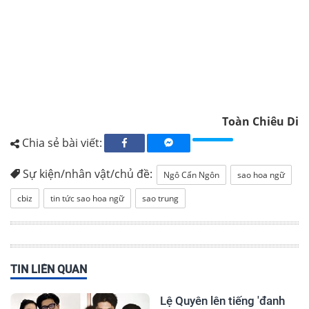
Toàn Chiêu Di
Chia sẻ bài viết:
Sự kiện/nhân vật/chủ đề:
Ngô Cẩn Ngôn
sao hoa ngữ
cbiz
tin tức sao hoa ngữ
sao trung
TIN LIÊN QUAN
Lệ Quyên lên tiếng 'đanh