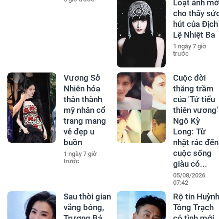
Loạt ảnh mớ
cho thấy sứ
hút của Địch
Lệ Nhiệt Ba
1 ngày 7 giờ
trước
Vương Sở
Cuộc đời
Nhiên hóa
thăng trầm
thân thành
của 'Tứ tiểu
mỹ nhân cổ
thiên vương'
trang mang
Ngô Kỳ
vẻ đẹp u
Long: Từ
buồn
nhặt rác đến
cuộc sống
1 ngày 7 giờ
trước
giàu có...
05/08/2026
07:42
Sau thời gian
Rộ tin Huỳn
vắng bóng,
Tông Trạch
Trương Bá
có tình mới,