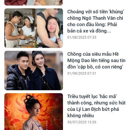
Choáng với số tiền 'khủng'
chồng Ngô Thanh Vân chi
cho con đầu lòng: Phải
bán cả xe và đồng...
01/08/2025 07:33
Chồng của siêu mẫu Hề
Mộng Dao lên tiếng sau tin
đồn 'cặp bồ, có con riêng'
01/08/2025 07:31
Triều tuyết lục 'hắc mã'
thành công, nhưng sức hút
của Lý Lan Địch bứt phá
không nhiều
30/07/2025 13:26