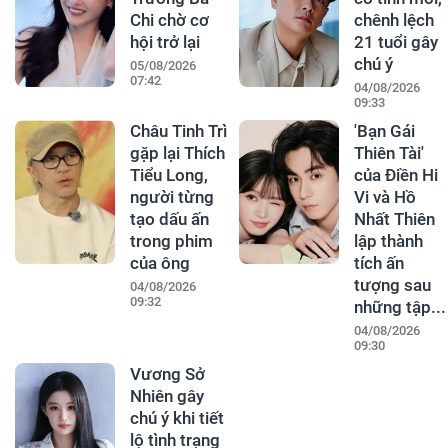
Chi chờ cơ
chênh lệch
hội trở lại
21 tuổi gây
chú ý
05/08/2026
07:42
04/08/2026
09:33
Châu Tinh Trì
'Bạn Gái
gặp lại Thích
Thiên Tài'
Tiểu Long,
của Điền Hi
người từng
Vi và Hồ
tạo dấu ấn
Nhất Thiên
trong phim
lập thành
của ông
tích ấn
tượng sau
04/08/2026
09:32
những tập...
04/08/2026
09:30
Vương Sở
Nhiên gây
chú ý khi tiết
lộ tình trạng