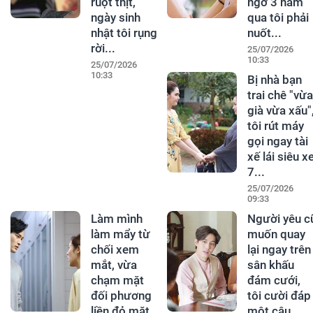
ruột thịt,
ngờ 3 năm
ngày sinh
qua tôi phải
nhật tôi rụng
nuốt...
rời...
25/07/2026
10:33
25/07/2026
10:33
Bị nhà bạn
trai chê "vừa
già vừa xấu"
tôi rút máy
gọi ngay tài
xế lái siêu x
7...
25/07/2026
09:33
Làm mình
Người yêu c
làm mẩy từ
muốn quay
chối xem
lại ngay trên
mắt, vừa
sân khấu
chạm mặt
đám cưới,
đối phương
tôi cười đáp
liền đỏ mặt
một câu