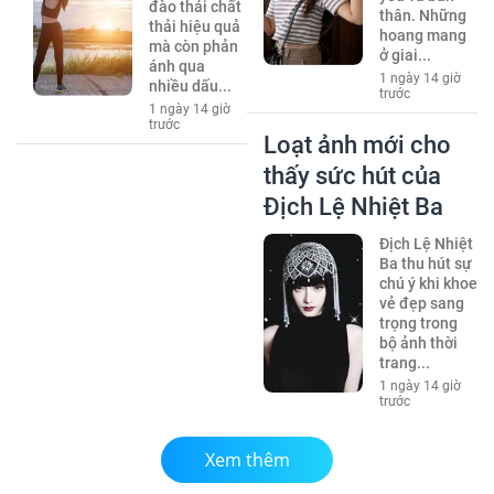
đào thải chất
thân. Những
thải hiệu quả
hoang mang
mà còn phản
ở giai...
ánh qua
1 ngày 14 giờ
nhiều dấu...
trước
1 ngày 14 giờ
trước
Loạt ảnh mới cho
thấy sức hút của
Địch Lệ Nhiệt Ba
Địch Lệ Nhiệt
Ba thu hút sự
chú ý khi khoe
vẻ đẹp sang
trọng trong
bộ ảnh thời
trang...
1 ngày 14 giờ
trước
Xem thêm