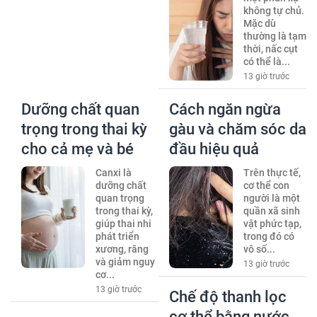
không tự chủ.
Mặc dù
thường là tạm
thời, nấc cụt
có thể là...
13 giờ trước
Dưỡng chất quan
Cách ngăn ngừa
trọng trong thai kỳ
gàu và chăm sóc da
cho cả mẹ và bé
đầu hiệu quả
Canxi là
Trên thực tế,
dưỡng chất
cơ thể con
quan trọng
người là một
trong thai kỳ,
quần xã sinh
giúp thai nhi
vật phức tạp,
phát triển
trong đó có
xương, răng
vô số...
và giảm nguy
13 giờ trước
cơ...
13 giờ trước
Chế độ thanh lọc
cơ thể bằng nước