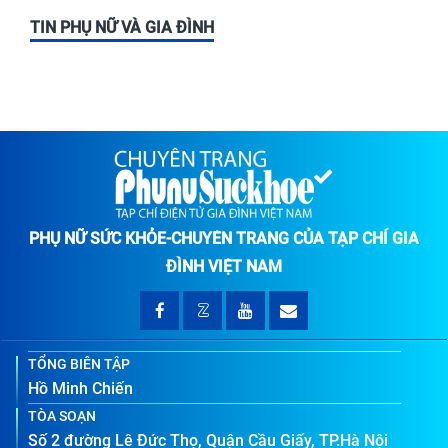
TIN PHỤ NỮ VÀ GIA ĐÌNH
PHỤ NỮ SỨC KHỎE-CHUYÊN TRANG CỦA TẠP CHÍ GIA
ĐÌNH VIỆT NAM
TỔNG BIÊN TẬP
Hồ Minh Chiến
TÒA SOẠN
Số 2 đường Lê Đức Thọ, Quận Cầu Giấy, TP.Hà Nội