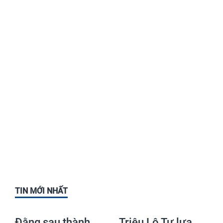
TIN MỚI NHẤT
Đằng sau thành
Triệu Lộ Tư lựa