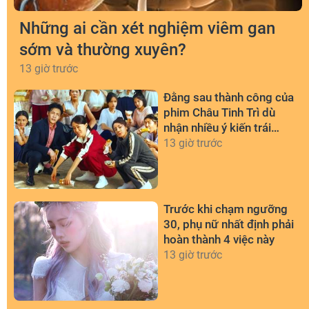
Những ai cần xét nghiệm viêm gan
sớm và thường xuyên?
13 giờ trước
Đằng sau thành công của
phim Châu Tinh Trì dù
nhận nhiều ý kiến trái
chiều
13 giờ trước
Trước khi chạm ngưỡng
30, phụ nữ nhất định phải
hoàn thành 4 việc này
13 giờ trước