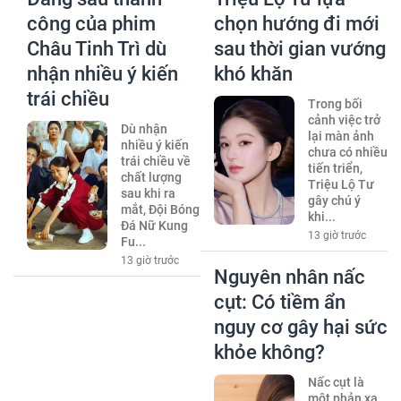
công của phim
chọn hướng đi mới
Châu Tinh Trì dù
sau thời gian vướng
nhận nhiều ý kiến
khó khăn
trái chiều
Trong bối
cảnh việc trở
Dù nhận
lại màn ảnh
nhiều ý kiến
chưa có nhiều
trái chiều về
tiến triển,
chất lượng
Triệu Lộ Tư
sau khi ra
gây chú ý
mắt, Đội Bóng
khi...
Đá Nữ Kung
13 giờ trước
Fu...
13 giờ trước
Nguyên nhân nấc
cụt: Có tiềm ẩn
nguy cơ gây hại sức
khỏe không?
Nấc cụt là
một phản xạ