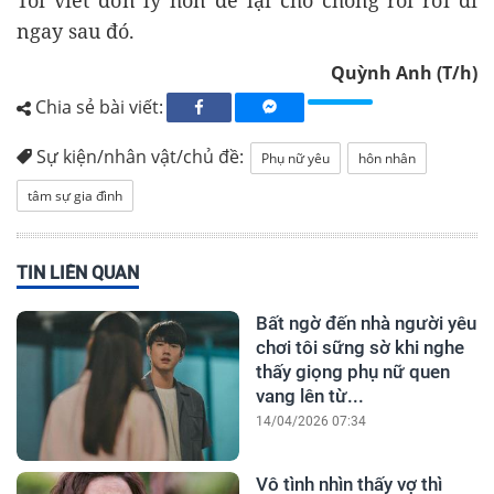
Tôi viết đơn ly hôn để lại cho chồng rồi rời đi
ngay sau đó.
Quỳnh Anh (T/h)
Chia sẻ bài viết:
Sự kiện/nhân vật/chủ đề:
Phụ nữ yêu
hôn nhân
tâm sự gia đình
TIN LIÊN QUAN
Bất ngờ đến nhà người yêu
chơi tôi sững sờ khi nghe
thấy giọng phụ nữ quen
vang lên từ...
14/04/2026 07:34
Vô tình nhìn thấy vợ thì