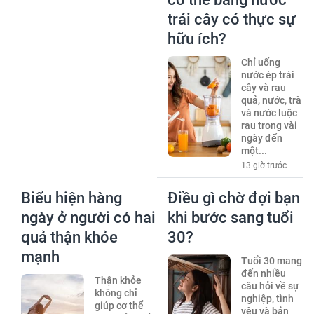
trái cây có thực sự
hữu ích?
Chỉ uống
nước ép trái
cây và rau
quả, nước, trà
và nước luộc
rau trong vài
ngày đến
một...
13 giờ trước
Biểu hiện hàng
Điều gì chờ đợi bạn
ngày ở người có hai
khi bước sang tuổi
quả thận khỏe
30?
mạnh
Tuổi 30 mang
đến nhiều
Thận khỏe
câu hỏi về sự
không chỉ
nghiệp, tình
giúp cơ thể
yêu và bản