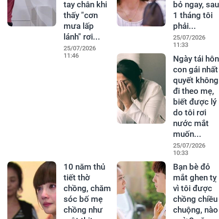
tay chân khi
bỏ ngay, sau
thấy "cơn
1 tháng tôi
mưa lấp
phải...
lánh" rơi...
25/07/2026
11:33
25/07/2026
11:46
Ngày tái hôn
con gái nhất
quyết không
đi theo mẹ,
biết được lý
do tôi rơi
nước mắt
muốn...
25/07/2026
10:33
10 năm thủ
Bạn bè đỏ
tiết thờ
mắt ghen tỵ
chồng, chăm
vì tôi được
sóc bố mẹ
chồng chiều
chồng như
chuộng, nào