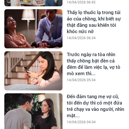
14/04/2026 06:42
Thấy lọ thuốc lạ trong túi
áo của chồng, khi biết sự
thật đằng sau khiến tôi
khóc nức nở
14/04/2026 06:34
Trước ngày ra tòa nhìn
thấy chồng bật đèn cả
đêm để làm việc lạ, vợ tò
mò xem thì...
14/04/2026 05:34
Đến đám tang mẹ vợ cũ,
tôi đến dự thì có một đứa
trẻ chạy va vào người, nhìn
mặt...
14/04/2026 04:34