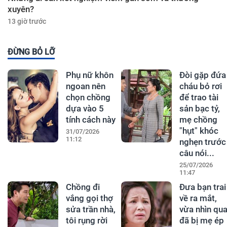
xuyên?
13 giờ trước
ĐỪNG BỎ LỠ
Phụ nữ khôn
Đòi gặp đứa
ngoan nên
cháu bỏ rơi
chọn chồng
để trao tài
dựa vào 5
sản bạc tỷ,
tính cách này
mẹ chồng
"hụt" khóc
31/07/2026
11:12
nghẹn trước
câu nói...
25/07/2026
11:47
Chồng đi
Đưa bạn trai
vắng gọi thợ
về ra mắt,
sửa trần nhà,
vừa nhìn qu
tôi rụng rời
đã bị mẹ ép