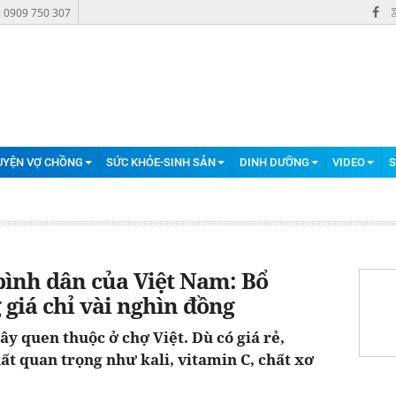
: 0909 750 307
UYỆN VỢ CHỒNG
SỨC KHỎE-SINH SẢN
DINH DƯỠNG
VIDEO
S
bình dân của Việt Nam: Bổ
giá chỉ vài nghìn đồng
cây quen thuộc ở chợ Việt. Dù có giá rẻ,
t quan trọng như kali, vitamin C, chất xơ