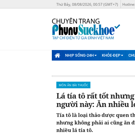
Thứ Bảy, 08/08/2026, 00:57 (GMT+7)
Hotline
NHỊP SỐNG-24H
KHỎE-ĐẸP
CH
MÓN ĂN BÀI THUỐC
Lá tía tô rất tốt nhưn
người này: Ăn nhiều lợ
Tía tô là loại thảo dược quen t
nhưng không phải ai cũng ăn 
nhiều lá tía tô.