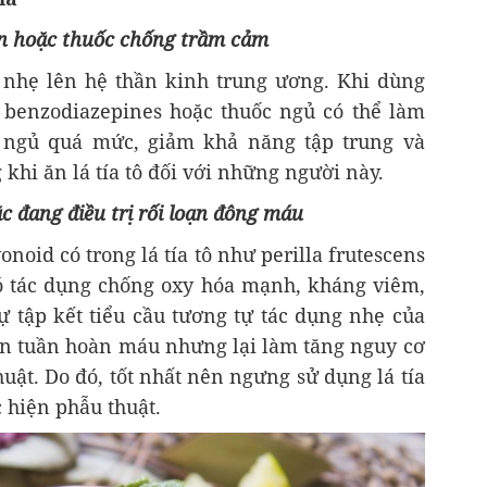
n hoặc thuốc chống trầm cảm
n nhẹ lên hệ thần kinh trung ương. Khi dùng
 benzodiazepines hoặc thuốc ngủ có thể làm
 ngủ quá mức, giảm khả năng tập trung và
 khi ăn lá tía tô đối với những người này.
c đang điều trị rối loạn đông máu
onoid có trong lá tía tô như perilla frutescens
 tác dụng chống oxy hóa mạnh, kháng viêm,
ự tập kết tiểu cầu tương tự tác dụng nhẹ của
iện tuần hoàn máu nhưng lại làm tăng nguy cơ
uật. Do đó, tốt nhất nên ngưng sử dụng lá tía
c hiện phẫu thuật.