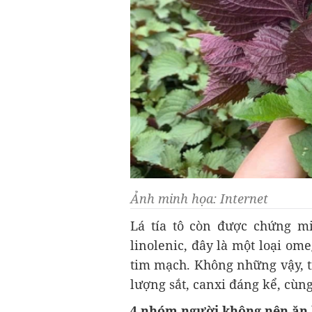
Ảnh minh họa: Internet
Lá tía tô còn được chứng m
linolenic, đây là một loại ome
tim mạch. Không những vậy, tí
lượng sắt, canxi đáng kể, cùn
4 nhóm người không nên ăn