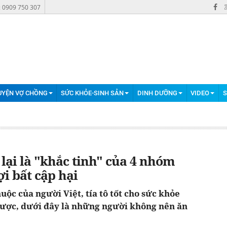
: 0909 750 307
UYỆN VỢ CHỒNG
SỨC KHỎE-SINH SẢN
DINH DƯỠNG
VIDEO
S
g lại là "khắc tinh" của 4 nhóm
i bất cập hại
huộc của người Việt, tía tô tốt cho sức khỏe
được, dưới đây là những người không nên ăn