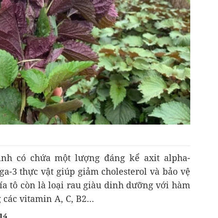
inh có chứa một lượng đáng kể axit alpha-
ga-3 thực vật giúp giảm cholesterol và bảo vệ
a tô còn là loại rau giàu dinh dưỡng với hàm
g các vitamin A, C, B2…
 lá