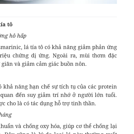
ía tô
ường hô hấp
smarinic, lá tía tô có khả năng giảm phản ứng
triệu chứng dị ứng. Ngoài ra, mùi thơm đặc
ư giãn và giảm cảm giác buồn nôn.
có khả năng hạn chế sự tích tụ của các protein
n quan đến suy giảm trí nhớ ở người lớn tuổi.
ợc cho là có tác dụng hỗ trợ tinh thần.
kháng
khuẩn và chống oxy hóa, giúp cơ thể chống lại