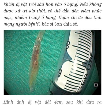
khiến dị vật trôi sâu hơn vào ổ bụng. Nếu không
được xử trí kịp thời, có thể dẫn đến viêm phúc
mạc, nhiễm trùng ổ bụng, thậm chí đe dọa tính
mạng người bệnh",
bác sĩ Sơn chia sẻ.
Hình ảnh dị vật dài 4cm sau khi đưa ra