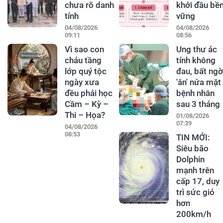
chưa rõ danh
khởi đầu bề
tính
vững
04/08/2026
04/08/2026
09:11
08:56
Vì sao con
Ung thư ác
cháu tầng
tính không
lớp quý tộc
đau, bất ngờ
ngày xưa
'ăn' nửa mặt
đều phải học
bệnh nhân
Cầm – Kỳ –
sau 3 tháng
Thi – Họa?
01/08/2026
07:39
04/08/2026
08:53
TIN MỚI:
Siêu bão
Dolphin
mạnh trên
cấp 17, duy
trì sức gió
hơn
200km/h