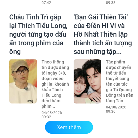
07:42
09:33
Châu Tinh Trì gặp
'Bạn Gái Thiên Tài'
lại Thích Tiểu Long,
của Điền Hi Vi và
người từng tạo dấu
Hồ Nhất Thiên lập
ấn trong phim của
thành tích ấn tượng
ông
sau những tập...
Theo thông
Tác phẩm
tin được đăng
được chuyển
tải ngày 3/8,
thể từ tiểu
đoạn video
thuyết cùng
ghi lại khoảnh
tên của tác
khắc Thích
giả Tố Quang
Tiểu Long
Đồng trên nền
đến thăm
tảng Tấn...
phim...
04/08/2026
09:30
04/08/2026
09:32
Xem thêm