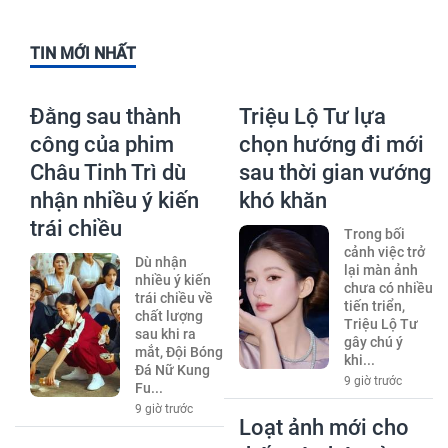
TIN MỚI NHẤT
Đằng sau thành
Triệu Lộ Tư lựa
công của phim
chọn hướng đi mới
Châu Tinh Trì dù
sau thời gian vướng
nhận nhiều ý kiến
khó khăn
trái chiều
Trong bối
cảnh việc trở
Dù nhận
lại màn ảnh
nhiều ý kiến
chưa có nhiều
trái chiều về
tiến triển,
chất lượng
Triệu Lộ Tư
sau khi ra
gây chú ý
mắt, Đội Bóng
khi...
Đá Nữ Kung
9 giờ trước
Fu...
9 giờ trước
Loạt ảnh mới cho