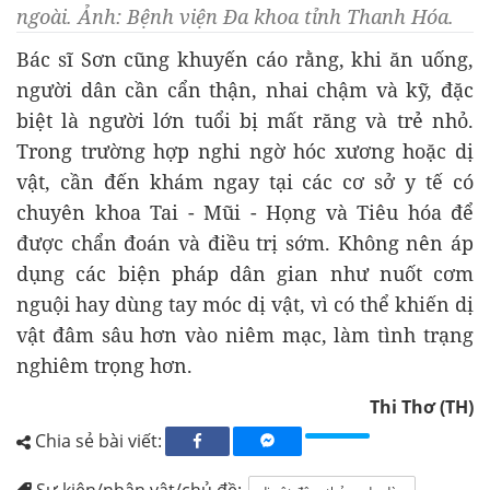
ngoài. Ảnh: Bệnh viện Đa khoa tỉnh Thanh Hóa.
Bác sĩ Sơn cũng khuyến cáo rằng, khi ăn uống,
người dân cần cẩn thận, nhai chậm và kỹ, đặc
biệt là người lớn tuổi bị mất răng và trẻ nhỏ.
Trong trường hợp nghi ngờ hóc xương hoặc dị
vật, cần đến khám ngay tại các cơ sở y tế có
chuyên khoa Tai - Mũi - Họng và Tiêu hóa để
được chẩn đoán và điều trị sớm. Không nên áp
dụng các biện pháp dân gian như nuốt cơm
nguội hay dùng tay móc dị vật, vì có thể khiến dị
vật đâm sâu hơn vào niêm mạc, làm tình trạng
nghiêm trọng hơn.
Thi Thơ (TH)
Chia sẻ bài viết:
Sự kiện/nhân vật/chủ đề: