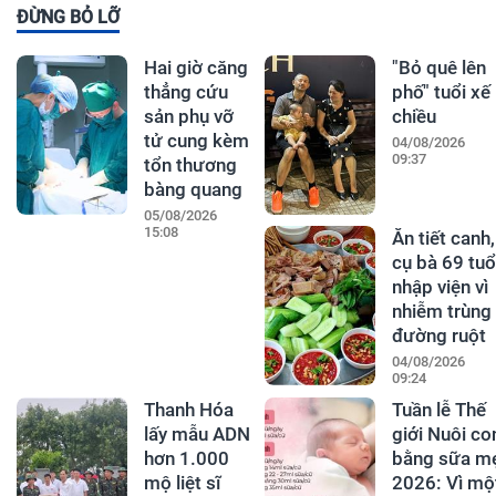
ĐỪNG BỎ LỠ
Hai giờ căng
"Bỏ quê lên
thẳng cứu
phố" tuổi xế
sản phụ vỡ
chiều
tử cung kèm
04/08/2026
09:37
tổn thương
bàng quang
05/08/2026
15:08
Ăn tiết canh,
cụ bà 69 tuổ
nhập viện vì
nhiễm trùng
đường ruột
04/08/2026
09:24
Thanh Hóa
Tuần lễ Thế
lấy mẫu ADN
giới Nuôi co
hơn 1.000
bằng sữa m
mộ liệt sĩ
2026: Vì mộ