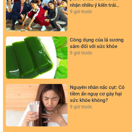
nhận nhiều ý kiến trái
chiều
9 giờ trước
Công dụng của lá sương
sâm đối với sức khỏe
9 giờ trước
Nguyên nhân nấc cụt: Có
tiềm ẩn nguy cơ gây hại
sức khỏe không?
9 giờ trước