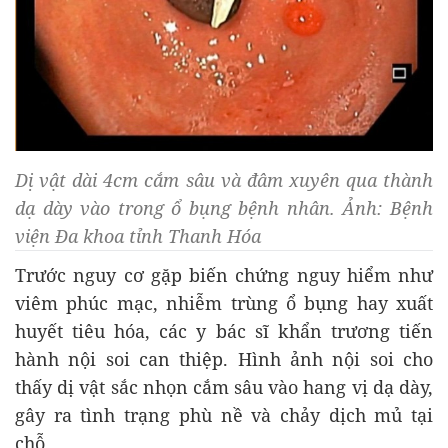
Dị vật dài 4cm cắm sâu và đâm xuyên qua thành
dạ dày vào trong ổ bụng bệnh nhân. Ảnh: Bệnh
viện Đa khoa tỉnh Thanh Hóa
Trước nguy cơ gặp biến chứng nguy hiểm như
viêm phúc mạc, nhiễm trùng ổ bụng hay xuất
huyết tiêu hóa, các y bác sĩ khẩn trương tiến
hành nội soi can thiệp. Hình ảnh nội soi cho
thấy dị vật sắc nhọn cắm sâu vào hang vị dạ dày,
gây ra tình trạng phù nề và chảy dịch mủ tại
chỗ.