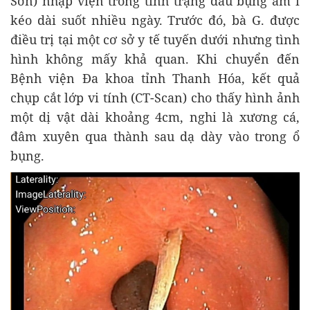
Sơn) nhập viện trong tình trạng đau bụng âm ỉ
kéo dài suốt nhiều ngày. Trước đó, bà G. được
điều trị tại một cơ sở y tế tuyến dưới nhưng tình
hình không mấy khả quan. Khi chuyển đến
Bệnh viện Đa khoa tỉnh Thanh Hóa, kết quả
chụp cắt lớp vi tính (CT-Scan) cho thấy hình ảnh
một dị vật dài khoảng 4cm, nghi là xương cá,
đâm xuyên qua thành sau dạ dày vào trong ổ
bụng.