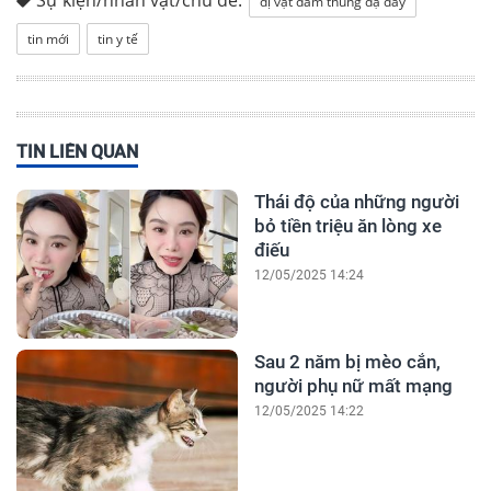
dị vật đâm thủng dạ dày
tin mới
tin y tế
TIN LIÊN QUAN
Thái độ của những người
bỏ tiền triệu ăn lòng xe
điếu
12/05/2025 14:24
Sau 2 năm bị mèo cắn,
người phụ nữ mất mạng
12/05/2025 14:22