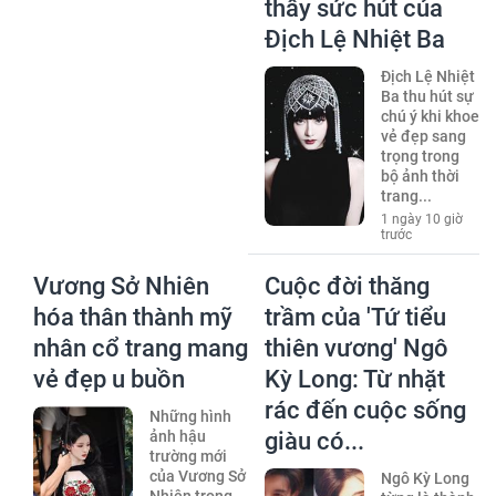
thấy sức hút của
Địch Lệ Nhiệt Ba
Địch Lệ Nhiệt
Ba thu hút sự
chú ý khi khoe
vẻ đẹp sang
trọng trong
bộ ảnh thời
trang...
1 ngày 10 giờ
trước
Vương Sở Nhiên
Cuộc đời thăng
hóa thân thành mỹ
trầm của 'Tứ tiểu
nhân cổ trang mang
thiên vương' Ngô
vẻ đẹp u buồn
Kỳ Long: Từ nhặt
rác đến cuộc sống
Những hình
ảnh hậu
giàu có...
trường mới
của Vương Sở
Ngô Kỳ Long