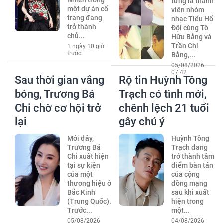
Nhiên trong
từng là thành
một dự án cổ
viên nhóm
trang đang
nhạc Tiểu Hổ
trở thành
Đội cùng Tô
chủ...
Hữu Bằng và
Trần Chí
1 ngày 10 giờ
trước
Bằng,...
05/08/2026
07:42
Sau thời gian vắng
Rộ tin Huỳnh Tông
bóng, Trương Bá
Trạch có tình mới,
Chi chờ cơ hội trở
chênh lệch 21 tuổi
lại
gây chú ý
Mới đây,
Huỳnh Tông
Trương Bá
Trạch đang
Chi xuất hiện
trở thành tâm
tại sự kiện
điểm bàn tán
của một
của cộng
thương hiệu ở
đồng mạng
Bắc Kinh
sau khi xuất
(Trung Quốc).
hiện trong
Trước...
một...
05/08/2026
04/08/2026