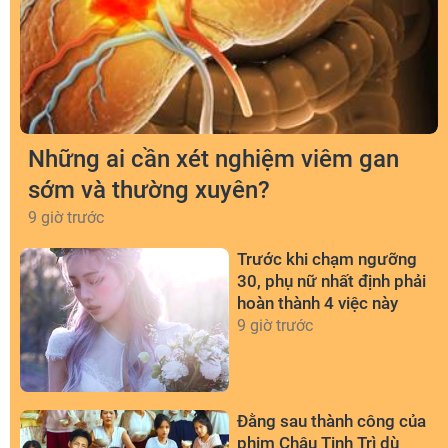
Những ai cần xét nghiệm viêm gan
sớm và thường xuyên?
9 giờ trước
Trước khi chạm ngưỡng
30, phụ nữ nhất định phải
hoàn thành 4 việc này
9 giờ trước
Đằng sau thành công của
phim Châu Tinh Trì dù