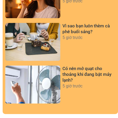
nào?
5 giờ trước
Vì sao bạn luôn thèm cà
phê buổi sáng?
5 giờ trước
Có nên mở quạt cho
thoáng khi đang bật máy
lạnh?
5 giờ trước