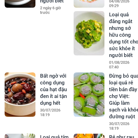
người biết
04/08/2026
09:29
2 ngày 6 giờ
trước
Loại quả
đắng ngắt
nhưng sở
hữu công
dụng tốt ch
sức khỏe ít
người biết
01/08/2026
07:40
Bất ngờ với
Đừng bỏ qu
công dụng
loại quả rẻ
của hạt đậu
tiền bán đầy
đen ít ai tận
chợ Việt:
dụng hết
Giúp làm
sạch và khỏ
30/07/2026
18:19
đường ruột
30/07/2026
18:19
Loại quả tím
Rẻ như rau