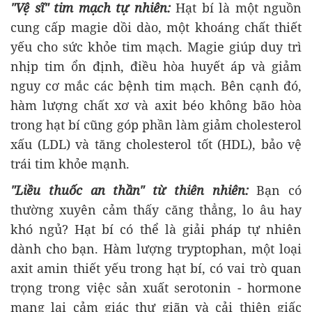
"Vệ sĩ" tim mạch tự nhiên:
Hạt bí là một nguồn
cung cấp magie dồi dào, một khoáng chất thiết
yếu cho sức khỏe tim mạch. Magie giúp duy trì
nhịp tim ổn định, điều hòa huyết áp và giảm
nguy cơ mắc các bệnh tim mạch. Bên cạnh đó,
hàm lượng chất xơ và axit béo không bão hòa
trong hạt bí cũng góp phần làm giảm cholesterol
xấu (LDL) và tăng cholesterol tốt (HDL), bảo vệ
trái tim khỏe mạnh.
"Liều thuốc an thần" từ thiên nhiên:
Bạn có
thường xuyên cảm thấy căng thẳng, lo âu hay
khó ngủ? Hạt bí có thể là giải pháp tự nhiên
dành cho bạn. Hàm lượng tryptophan, một loại
axit amin thiết yếu trong hạt bí, có vai trò quan
trọng trong việc sản xuất serotonin - hormone
mang lại cảm giác thư giãn và cải thiện giấc