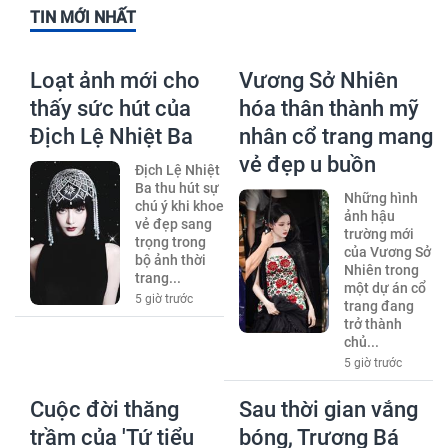
TIN MỚI NHẤT
Loạt ảnh mới cho
Vương Sở Nhiên
thấy sức hút của
hóa thân thành mỹ
Địch Lệ Nhiệt Ba
nhân cổ trang mang
vẻ đẹp u buồn
Địch Lệ Nhiệt
Ba thu hút sự
Những hình
chú ý khi khoe
ảnh hậu
vẻ đẹp sang
trường mới
trọng trong
của Vương Sở
bộ ảnh thời
Nhiên trong
trang...
một dự án cổ
5 giờ trước
trang đang
trở thành
chủ...
5 giờ trước
Cuộc đời thăng
Sau thời gian vắng
trầm của 'Tứ tiểu
bóng, Trương Bá