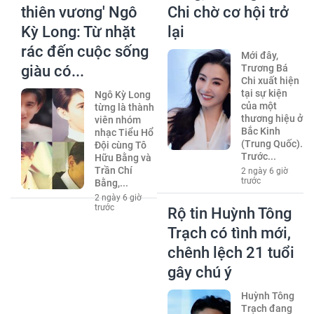
thiên vương' Ngô
Chi chờ cơ hội trở
Kỳ Long: Từ nhặt
lại
rác đến cuộc sống
Mới đây,
giàu có...
Trương Bá
Chi xuất hiện
tại sự kiện
Ngô Kỳ Long
của một
từng là thành
thương hiệu ở
viên nhóm
Bắc Kinh
nhạc Tiểu Hổ
(Trung Quốc).
Đội cùng Tô
Trước...
Hữu Bằng và
Trần Chí
2 ngày 6 giờ
trước
Bằng,...
2 ngày 6 giờ
trước
Rộ tin Huỳnh Tông
Trạch có tình mới,
chênh lệch 21 tuổi
gây chú ý
Huỳnh Tông
Trạch đang