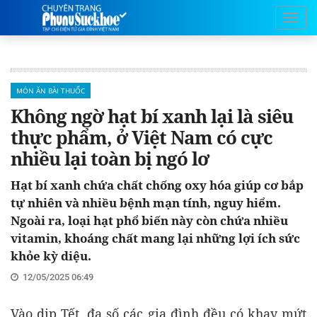
MÓN ĂN BÀI THUỐC
Không ngờ hạt bí xanh lại là siêu
thực phẩm, ở Việt Nam có cực
nhiều lại toàn bị ngó lơ
Hạt bí xanh chứa chất chống oxy hóa giúp cơ bắp
tự nhiên và nhiều bệnh mạn tính, nguy hiểm.
Ngoài ra, loại hạt phổ biến này còn chứa nhiều
vitamin, khoáng chất mang lại những lợi ích sức
khỏe kỳ diệu.
12/05/2025 06:49
Vào dịp Tết, đa số các gia đình đều có khay mứt