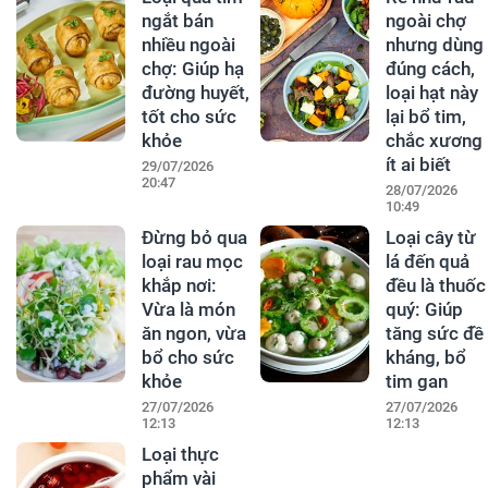
ngắt bán
ngoài chợ
nhiều ngoài
nhưng dùng
chợ: Giúp hạ
đúng cách,
đường huyết,
loại hạt này
tốt cho sức
lại bổ tim,
khỏe
chắc xương
ít ai biết
29/07/2026
20:47
28/07/2026
10:49
Đừng bỏ qua
Loại cây từ
loại rau mọc
lá đến quả
khắp nơi:
đều là thuốc
Vừa là món
quý: Giúp
ăn ngon, vừa
tăng sức đề
bổ cho sức
kháng, bổ
khỏe
tim gan
27/07/2026
27/07/2026
12:13
12:13
Loại thực
phẩm vài