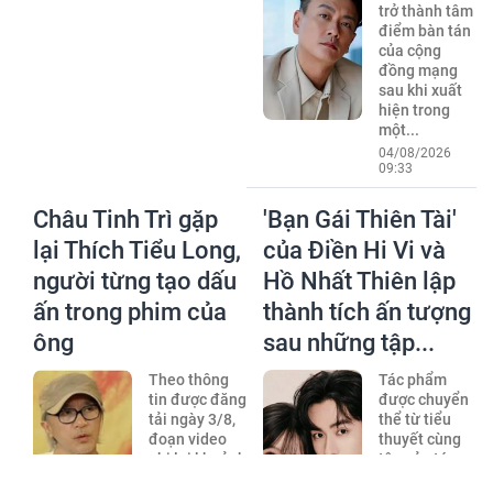
trở thành tâm
điểm bàn tán
của cộng
đồng mạng
sau khi xuất
hiện trong
một...
04/08/2026
09:33
Châu Tinh Trì gặp
'Bạn Gái Thiên Tài'
lại Thích Tiểu Long,
của Điền Hi Vi và
người từng tạo dấu
Hồ Nhất Thiên lập
ấn trong phim của
thành tích ấn tượng
ông
sau những tập...
Theo thông
Tác phẩm
tin được đăng
được chuyển
tải ngày 3/8,
thể từ tiểu
đoạn video
thuyết cùng
ghi lại khoảnh
tên của tác
khắc Thích
giả Tố Quang