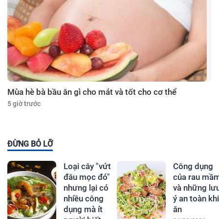
Mùa hè bà bầu ăn gì cho mát và tốt cho cơ thể
5 giờ trước
ĐỪNG BỎ LỠ
Loại cây "vứt
Công dụng
đâu mọc đó"
của rau mầ
nhưng lại có
và những lư
nhiều công
ý an toàn khi
dụng mà ít
ăn