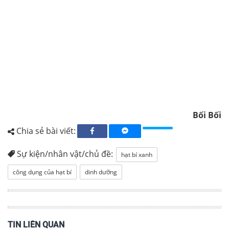
Bối Bối
Chia sẻ bài viết:
Sự kiện/nhân vật/chủ đề:
hạt bí xanh
công dụng của hạt bí
dinh dưỡng
TIN LIÊN QUAN