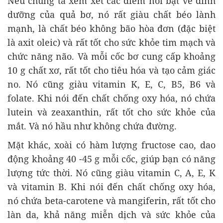
Nếu chúng ta xem xét các điểm nổi bật về dinh
dưỡng của quả bơ, nó rất giàu chất béo lành
mạnh, là chất béo không bão hòa đơn (đặc biệt
là axit oleic) và rất tốt cho sức khỏe tim mạch và
chức năng não. Và mỗi cốc bơ cung cấp khoảng
10 g chất xơ, rất tốt cho tiêu hóa và tạo cảm giác
no. Nó cũng giàu vitamin K, E, C, B5, B6 và
folate. Khi nói đến chất chống oxy hóa, nó chứa
lutein và zeaxanthin, rất tốt cho sức khỏe của
mắt. Và nó hầu như không chứa đường.
Mặt khác, xoài có hàm lượng fructose cao, dao
động khoảng 40 -45 g mỗi cốc, giúp bạn có năng
lượng tức thời. Nó cũng giàu vitamin C, A, E, K
và vitamin B. Khi nói đến chất chống oxy hóa,
nó chứa beta-carotene và mangiferin, rất tốt cho
làn da, khả năng miễn dịch và sức khỏe của