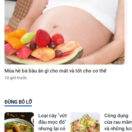
Mùa hè bà bầu ăn gì cho mát và tốt cho cơ thể
10 giờ trước
ĐỪNG BỎ LỠ
Loại cây "vứt
Công dụng
đâu mọc đó"
của rau mầ
nhưng lại có
và những lư