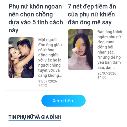
Phụ nữ khôn ngoan
7 nét đẹp tiềm ẩn
nên chọn chồng
của phụ nữ khiến
dựa vào 5 tính cách
đàn ông mê say
này
Đàn ông thích
ngắm phụ nữ
Một người
đẹp, rung
đàn ông giàu
động bởi
có không
nhan sắc.
đồng nghĩa
Nhưng để họ
với việc họ là
yêu bạn đậm
người chồng
sâu, dài...
tuyệt vời, và
26/07/2026
càng không...
14:00
31/07/2026
11:12
Xem thêm
TIN PHỤ NỮ VÀ GIA ĐÌNH