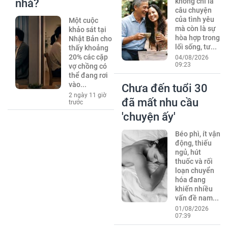
nhà?
không chỉ là
câu chuyện
của tình yêu
Một cuộc
mà còn là sự
khảo sát tại
hòa hợp trong
Nhật Bản cho
lối sống, tư...
thấy khoảng
20% các cặp
04/08/2026
09:23
vợ chồng có
thể đang rơi
vào...
Chưa đến tuổi 30
2 ngày 11 giờ
đã mất nhu cầu
trước
'chuyện ấy'
Béo phì, ít vận
động, thiếu
ngủ, hút
thuốc và rối
loạn chuyển
hóa đang
khiến nhiều
vấn đề nam...
01/08/2026
07:39