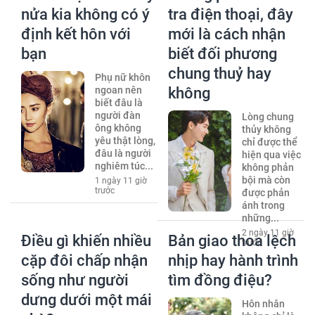
nửa kia không có ý
tra điện thoại, đây
định kết hôn với
mới là cách nhận
bạn
biết đối phương
chung thuỷ hay
Phụ nữ khôn
ngoan nên
không
biết đâu là
người đàn
Lòng chung
ông không
thủy không
yêu thật lòng,
chỉ được thể
đâu là người
hiện qua việc
nghiêm túc...
không phản
bội mà còn
1 ngày 11 giờ
trước
được phản
ánh trong
những...
2 ngày 11 giờ
Điều gì khiến nhiều
Bản giao thoa lệch
trước
cặp đôi chấp nhận
nhịp hay hành trình
sống như người
tìm đồng điệu?
dưng dưới một mái
Hôn nhân