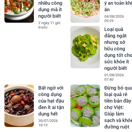
nhiều công
ý an toàn khi
dụng mà ít
ăn
người biết
04/08/2026
09:29
2 ngày 11 giờ
trước
Loại quả
đắng ngắt
nhưng sở
hữu công
dụng tốt ch
sức khỏe ít
người biết
01/08/2026
07:40
Bất ngờ với
Đừng bỏ qu
công dụng
loại quả rẻ
của hạt đậu
tiền bán đầy
đen ít ai tận
chợ Việt:
dụng hết
Giúp làm
sạch và khỏ
30/07/2026
18:19
đường ruột