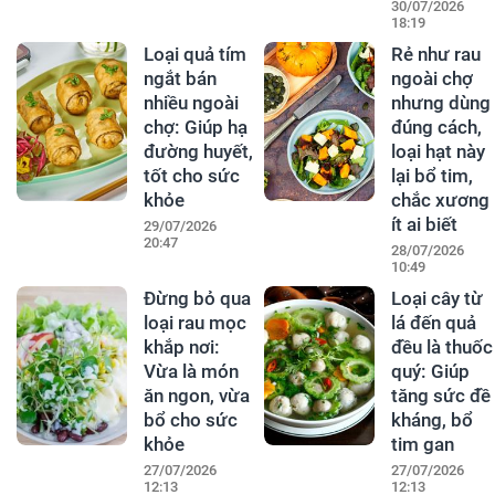
30/07/2026
18:19
Loại quả tím
Rẻ như rau
ngắt bán
ngoài chợ
nhiều ngoài
nhưng dùng
chợ: Giúp hạ
đúng cách,
đường huyết,
loại hạt này
tốt cho sức
lại bổ tim,
khỏe
chắc xương
ít ai biết
29/07/2026
20:47
28/07/2026
10:49
Đừng bỏ qua
Loại cây từ
loại rau mọc
lá đến quả
khắp nơi:
đều là thuốc
Vừa là món
quý: Giúp
ăn ngon, vừa
tăng sức đề
bổ cho sức
kháng, bổ
khỏe
tim gan
27/07/2026
27/07/2026
12:13
12:13