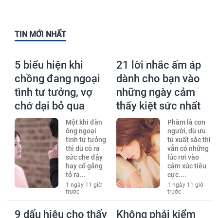
TIN MỚI NHẤT
5 biểu hiện khi
21 lời nhắc ấm áp
chồng đang ngoại
dành cho bạn vào
tình tư tưởng, vợ
những ngày cảm
chớ dại bỏ qua
thấy kiệt sức nhất
Một khi đàn
Phàm là con
ông ngoại
người, dù ưu
tình tư tưởng
tú xuất sắc thì
thì dù có ra
vẫn có những
sức che đậy
lúc rơi vào
hay cố gắng
cảm xúc tiêu
tỏ ra...
cực....
1 ngày 11 giờ
1 ngày 11 giờ
trước
trước
9 dấu hiệu cho thấy
Không phải kiểm