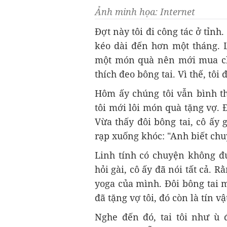
Ảnh minh họa: Internet
Đợt này tôi đi công tác ở tỉnh
kéo dài đến hơn một tháng. 
một món quà nên mới mua cho 
thích đeo bông tai. Vì thế, tôi 
Hôm ấy chúng tôi vẫn bình th
tôi mới lôi món quà tặng vợ. Đ
Vừa thấy đôi bông tai, cô ấy g
rạp xuống khóc: "Anh biết chu
Linh tính có chuyện không đú
hỏi gài, cô ấy đã nói tất cả. 
yoga của mình. Đôi bông tai m
đã tặng vợ tôi, đó còn là tín vậ
Nghe đến đó, tai tôi như ù 