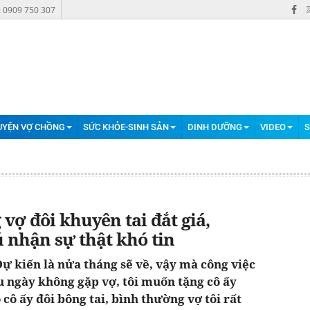
: 0909 750 307
UYỆN VỢ CHỒNG
SỨC KHỎE-SINH SẢN
DINH DƯỠNG
VIDEO
S
̆ng vợ đôi khuyên tai đắt giá,
nhận sự thật khó tin
 Dự kiến là nửa tháng sẽ về, vậy mà công việc
u ngày không gặp vợ, tôi muốn tặng cô ấy
ô ấy đôi bông tai, bình thường vợ tôi rất