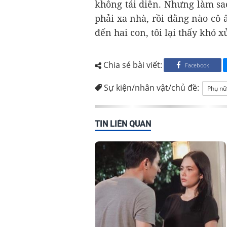
không tái diễn. Nhưng làm sao
phải xa nhà, rồi đằng nào cô
đến hai con, tôi lại thấy khó x
Chia sẻ bài viết:
Facebook
Sự kiện/nhân vật/chủ đề:
Phụ nữ
TIN LIÊN QUAN