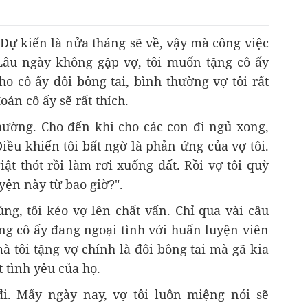
. Dự kiến là nửa tháng sẽ về, vậy mà công việc
Lâu ngày không gặp vợ, tôi muốn tặng cô ấy
cô ấy đôi bông tai, bình thường vợ tôi rất
đoán cô ấy sẽ rất thích.
ường. Cho đến khi cho các con đi ngủ xong,
iều khiến tôi bất ngờ là phản ứng của vợ tôi.
iật thót rồi làm rơi xuống đất. Rồi vợ tôi quỳ
yện này từ bao giờ?".
ng, tôi kéo vợ lên chất vấn. Chỉ qua vài câu
Rằng cô ấy đang ngoại tình với huấn luyện viên
à tôi tặng vợ chính là đôi bông tai mà gã kia
t tình yêu của họ.
đi. Mấy ngày nay, vợ tôi luôn miệng nói sẽ