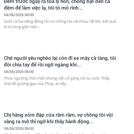
Đêm trước ngày ra tòa ly hôn, chồng bật đèn cả
đêm để làm việc lạ, tôi tò mò rình...
04/06/2026 08:00
Suốt cả hai tiếng đồng hồ vợ chồng Hà cãi nhau rất lớn, kết quả
là vì nóng giận nên...
Chê người yêu nghèo lại còn đi xe máy cà tàng, tôi
đòi chia tay để rồi ngỡ ngàng khi...
04/06/2026 08:00
Thúy ngượng chín mặt nhưng vẫn cố gắng nở nụ cười. Thấy
thái độ gượng gạo của Thúy, ai nấy...
Chị hàng xóm đập cửa rầm rầm, vợ chồng tôi vội
vàng ra mở thì ngỡ khi thấy hành động...
04/06/2026 08:00