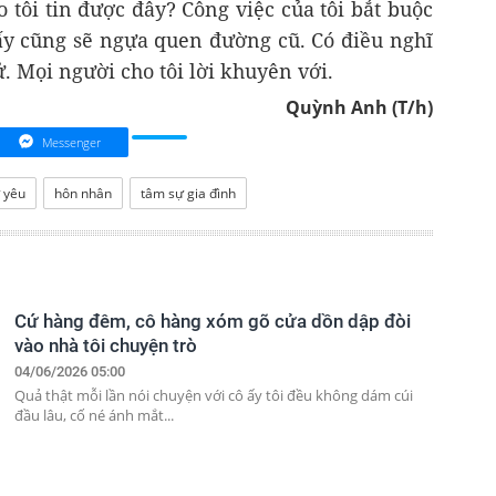
 tôi tin được đây? Công việc của tôi bắt buộc
 ấy cũng sẽ ngựa quen đường cũ. Có điều nghĩ
ử. Mọi người cho tôi lời khuyên với.
Quỳnh Anh (T/h)
Messenger
 yêu
hôn nhân
tâm sự gia đình
Cứ hàng đêm, cô hàng xóm gõ cửa dồn dập đòi
vào nhà tôi chuyện trò
04/06/2026 05:00
Quả thật mỗi lần nói chuyện với cô ấy tôi đều không dám cúi
đầu lâu, cố né ánh mắt...