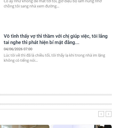
Cô ấy như không để mắt tới tôi, giở điệu bộ làm nũng nhờ
chồng tôi sang nhà xem đường...
Vô tình thấy vợ thì thầm với chị giúp việc, tôi lắng
tai nghe thì phát hiện bí mật đằng...
04/06/2026 07:00
Lúc tôi về thì đã là chiều tối, tôi thấy lạ khi trong nhà im lặng
không có tiếng nói...