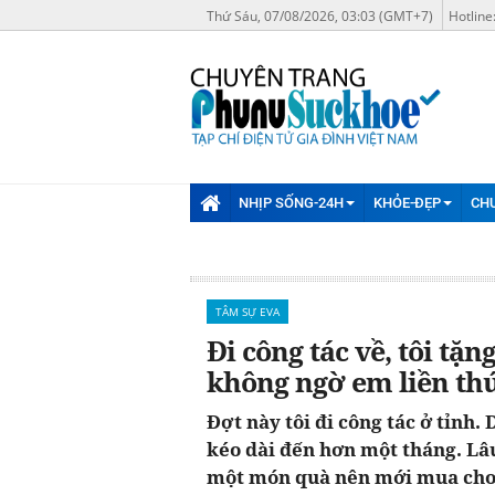
Thứ Sáu, 07/08/2026, 03:03 (GMT+7)
Hotline
NHỊP SỐNG-24H
KHỎE-ĐẸP
CH
TÂM SỰ EVA
Đi công tác về, tôi tạ
không ngờ em liền thú 
Đợt này tôi đi công tác ở tỉnh.
kéo dài đến hơn một tháng. Lâ
một món quà nên mới mua cho c