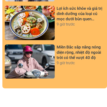
Lợi ích sức khỏe và giá trị
dinh dưỡng của loại củ
mọc dưới bùn quen
thuộc
9 giờ trước
Miền Bắc sắp nắng nóng
diện rộng, nhiệt độ ngoài
trời có thể vượt 40 độ
9 giờ trước