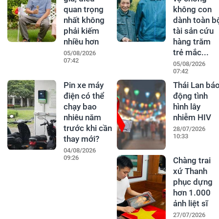
quan trọng
không con
nhất không
dành toàn b
phải kiếm
tài sản cứu
nhiều hơn
hàng trăm
trẻ mắc...
05/08/2026
07:42
05/08/2026
07:42
Pin xe máy
Thái Lan bá
điện có thể
động tình
chạy bao
hình lây
nhiêu năm
nhiễm HIV
trước khi cần
28/07/2026
10:33
thay mới?
04/08/2026
09:26
Chàng trai
xứ Thanh
phục dựng
hơn 1.000
ảnh liệt sĩ
27/07/2026