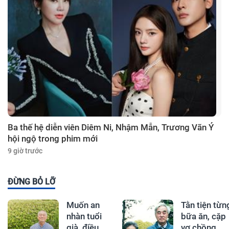
Ba thế hệ diễn viên Diêm Ni, Nhậm Mẫn, Trương Vãn Ý
hội ngộ trong phim mới
9 giờ trước
ĐỪNG BỎ LỠ
Muốn an
Tằn tiện từn
nhàn tuổi
bữa ăn, cặp
già, điều
vợ chồng