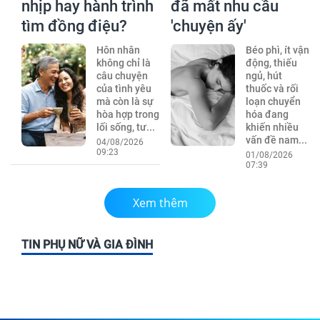
nhịp hay hành trình
đã mất nhu cầu
tìm đồng điệu?
'chuyện ấy'
Hôn nhân
Béo phì, ít vận
không chỉ là
động, thiếu
câu chuyện
ngủ, hút
của tình yêu
thuốc và rối
mà còn là sự
loạn chuyển
hòa hợp trong
hóa đang
lối sống, tư...
khiến nhiều
vấn đề nam...
04/08/2026
09:23
01/08/2026
07:39
Xem thêm
TIN PHỤ NỮ VÀ GIA ĐÌNH