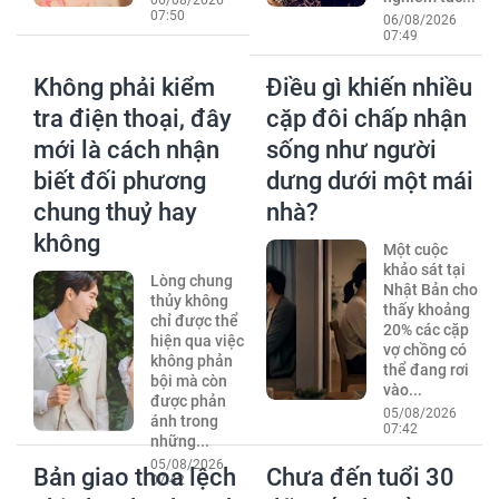
07:50
06/08/2026
07:49
Không phải kiểm
Điều gì khiến nhiều
tra điện thoại, đây
cặp đôi chấp nhận
mới là cách nhận
sống như người
biết đối phương
dưng dưới một mái
chung thuỷ hay
nhà?
không
Một cuộc
khảo sát tại
Lòng chung
Nhật Bản cho
thủy không
thấy khoảng
chỉ được thể
20% các cặp
hiện qua việc
vợ chồng có
không phản
thể đang rơi
bội mà còn
vào...
được phản
05/08/2026
ánh trong
07:42
những...
05/08/2026
Bản giao thoa lệch
Chưa đến tuổi 30
07:42