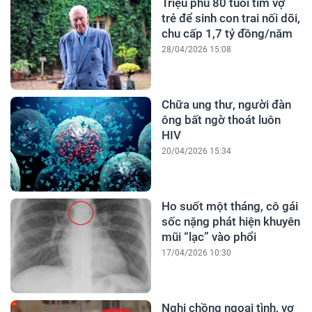
Triệu phú 80 tuổi tìm vợ
trẻ để sinh con trai nối dõi,
chu cấp 1,7 tỷ đồng/năm
28/04/2026 15:08
Chữa ung thư, người đàn
ông bất ngờ thoát luôn
HIV
20/04/2026 15:34
Ho suốt một tháng, cô gái
sốc nặng phát hiện khuyên
mũi “lạc” vào phổi
17/04/2026 10:30
Nghi chồng ngoại tình, vợ