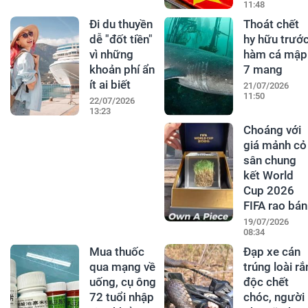
11:48
Đi du thuyền
Thoát chết
dễ "đốt tiền"
hy hữu trướ
vì những
hàm cá mập
khoản phí ẩn
7 mang
ít ai biết
21/07/2026
11:50
22/07/2026
13:23
Choáng với
giá mảnh cỏ
sân chung
kết World
Cup 2026
FIFA rao bán
19/07/2026
08:34
Mua thuốc
Đạp xe cán
qua mạng về
trúng loài rắ
uống, cụ ông
độc chết
72 tuổi nhập
chóc, người