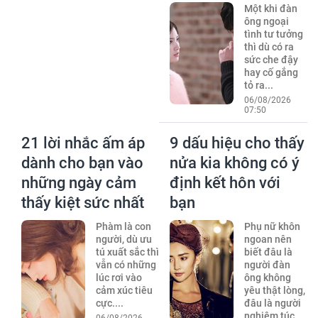
Một khi đàn
ông ngoại
tình tư tưởng
thì dù có ra
sức che đậy
hay cố gắng
tỏ ra...
06/08/2026
07:50
21 lời nhắc ấm áp
9 dấu hiệu cho thấy
dành cho bạn vào
nửa kia không có ý
những ngày cảm
định kết hôn với
thấy kiệt sức nhất
bạn
Phàm là con
Phụ nữ khôn
người, dù ưu
ngoan nên
tú xuất sắc thì
biết đâu là
vẫn có những
người đàn
lúc rơi vào
ông không
cảm xúc tiêu
yêu thật lòng,
cực....
đâu là người
nghiêm túc...
06/08/2026