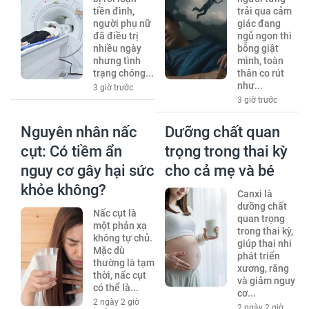
tiền đình,
trải qua cảm
người phụ nữ
giác đang
đã điều trị
ngủ ngon thì
nhiều ngày
bỗng giật
nhưng tình
mình, toàn
trạng chóng...
thân co rút
như...
3 giờ trước
3 giờ trước
Nguyên nhân nấc
Dưỡng chất quan
cụt: Có tiềm ẩn
trọng trong thai kỳ
nguy cơ gây hại sức
cho cả mẹ và bé
khỏe không?
Canxi là
dưỡng chất
Nấc cụt là
quan trọng
một phản xạ
trong thai kỳ,
không tự chủ.
giúp thai nhi
Mặc dù
phát triển
thường là tạm
xương, răng
thời, nấc cụt
và giảm nguy
có thể là...
cơ...
2 ngày 2 giờ
2 ngày 2 giờ