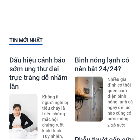
TIN MỚI NHẤT
Dấu hiệu cảnh báo
Bình nóng lạnh có
sớm ung thư đại
nên bật 24/24?
trực tràng dễ nhầm
Nhiều gia
lẫn
đình có thói
quen cắm
điện bình
Không ít
nóng lạnh cả
người nghĩ bị
ngày để lúc
tiêu chảy là
nào cũng có
triệu chứng
nước nóng...
mắc hội
chứng ruột
2 giờ trước
kích thích.
Tuy nhiên,
Phẫu thuật cấp cứu