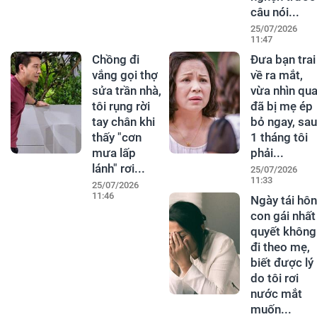
câu nói...
25/07/2026
11:47
Chồng đi
Đưa bạn trai
vắng gọi thợ
về ra mắt,
sửa trần nhà,
vừa nhìn qu
tôi rụng rời
đã bị mẹ ép
tay chân khi
bỏ ngay, sau
thấy "cơn
1 tháng tôi
mưa lấp
phải...
lánh" rơi...
25/07/2026
11:33
25/07/2026
11:46
Ngày tái hôn
con gái nhất
quyết không
đi theo mẹ,
biết được lý
do tôi rơi
nước mắt
muốn...