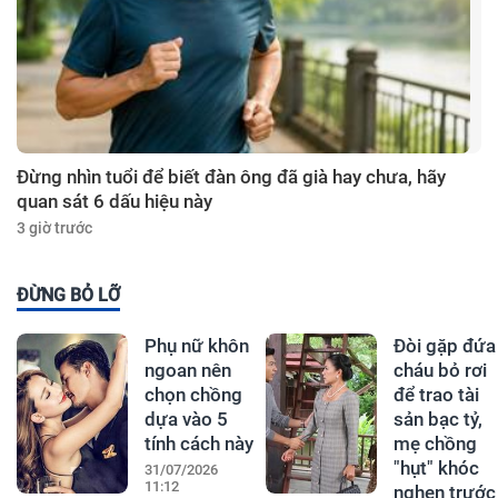
Đừng nhìn tuổi để biết đàn ông đã già hay chưa, hãy
quan sát 6 dấu hiệu này
3 giờ trước
ĐỪNG BỎ LỠ
Phụ nữ khôn
Đòi gặp đứa
ngoan nên
cháu bỏ rơi
chọn chồng
để trao tài
dựa vào 5
sản bạc tỷ,
tính cách này
mẹ chồng
"hụt" khóc
31/07/2026
11:12
nghẹn trước