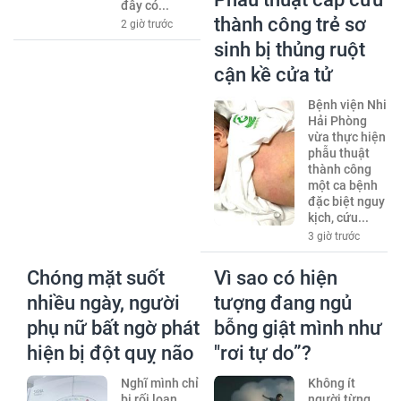
đây có...
thành công trẻ sơ
2 giờ trước
sinh bị thủng ruột
cận kề cửa tử
Bệnh viện Nhi
Hải Phòng
vừa thực hiện
phẫu thuật
thành công
một ca bệnh
đặc biệt nguy
kịch, cứu...
3 giờ trước
Chóng mặt suốt
Vì sao có hiện
nhiều ngày, người
tượng đang ngủ
phụ nữ bất ngờ phát
bỗng giật mình như
hiện bị đột quỵ não
"rơi tự do”?
Nghĩ mình chỉ
Không ít
bị rối loạn
người từng