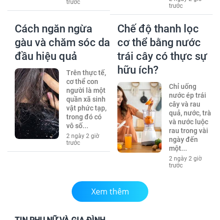
trước
trước
Cách ngăn ngừa
Chế độ thanh lọc
gàu và chăm sóc da
cơ thể bằng nước
đầu hiệu quả
trái cây có thực sự
hữu ích?
Trên thực tế,
cơ thể con
Chỉ uống
người là một
nước ép trái
quần xã sinh
cây và rau
vật phức tạp,
quả, nước, trà
trong đó có
và nước luộc
vô số...
rau trong vài
2 ngày 2 giờ
ngày đến
trước
một...
2 ngày 2 giờ
trước
Xem thêm