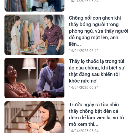
14/04/2026 05:34
Chồng nổi cơn ghen khi
thấy bóng người trong
phòng ngủ, vừa thấy người
đó ngẩng mặt lên, anh
liền...
14/04/2026 06:42
Thấy lọ thuốc lạ trong túi
áo của chồng, khi biết sự
thật đằng sau khiến tôi
khóc nức nở
14/04/2026 06:34
Trước ngày ra tòa nhìn
thấy chồng bật đèn cả
đêm để làm việc lạ, vợ tò
mò xem thì...
14/04/2026 05:34