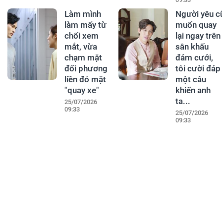
Làm mình
Người yêu c
làm mẩy từ
muốn quay
chối xem
lại ngay trên
mắt, vừa
sân khấu
chạm mặt
đám cưới,
đối phương
tôi cười đáp
liền đỏ mặt
một câu
"quay xe"
khiến anh
ta...
25/07/2026
09:33
25/07/2026
09:33