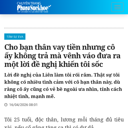
TÂM SỰ EVA
Cho bạn thân vay tiền nhưng cô
ấy không trả mà vênh váo đưa ra
một lời đề nghị khiến tôi sốc
Lời đề nghị của Liên làm tôi rối rắm. Thật sự tôi
không có nhiều tình cảm với cô bạn thân này, dù
rằng cô ấy cũng có vẻ bề ngoài ưa nhìn, tính cách
nhiệt tình, mạnh mẽ.
16/04/2026 08:01
Tôi 25 tuổi, độc thân, lương mỗi tháng đủ tiêu
xài, nếu cố gắng tăng ca thì có dư dả.