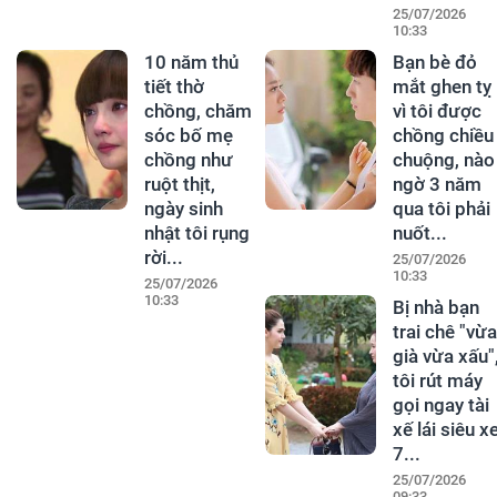
25/07/2026
10:33
10 năm thủ
Bạn bè đỏ
tiết thờ
mắt ghen tỵ
chồng, chăm
vì tôi được
sóc bố mẹ
chồng chiều
chồng như
chuộng, nào
ruột thịt,
ngờ 3 năm
ngày sinh
qua tôi phải
nhật tôi rụng
nuốt...
rời...
25/07/2026
10:33
25/07/2026
10:33
Bị nhà bạn
trai chê "vừa
già vừa xấu"
tôi rút máy
gọi ngay tài
xế lái siêu x
7...
25/07/2026
09:33