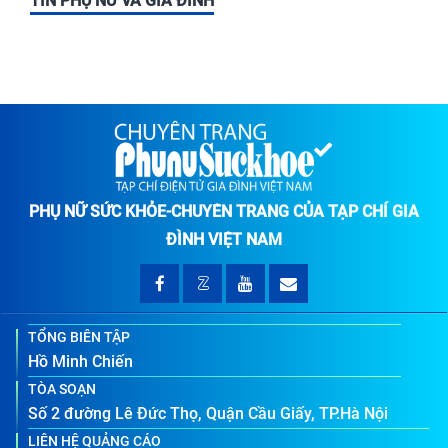
TIN PHỤ NỮ VÀ GIA ĐÌNH
PHỤ NỮ SỨC KHỎE-CHUYÊN TRANG CỦA TẠP CHÍ GIA
ĐÌNH VIỆT NAM
TỔNG BIÊN TẬP
Hồ Minh Chiến
TÒA SOẠN
Số 2 đường Lê Đức Thọ, Quận Cầu Giấy, TP.Hà Nội
LIÊN HỆ QUẢNG CÁO