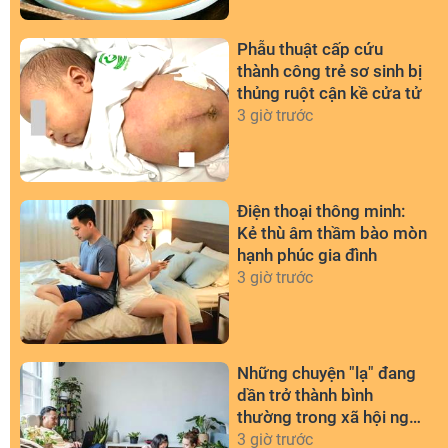
Phẫu thuật cấp cứu
thành công trẻ sơ sinh bị
thủng ruột cận kề cửa tử
3 giờ trước
Điện thoại thông minh:
Kẻ thù âm thầm bào mòn
hạnh phúc gia đình
3 giờ trước
Những chuyện "lạ" đang
dần trở thành bình
thường trong xã hội ngày
nay
3 giờ trước