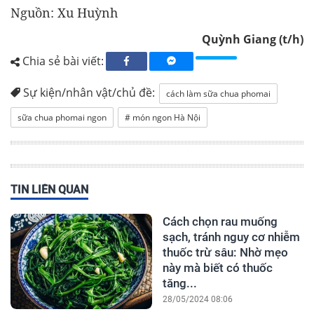
Nguồn: Xu Huỳnh
Quỳnh Giang (t/h)
Chia sẻ bài viết:
Sự kiện/nhân vật/chủ đề:
cách làm sữa chua phomai
sữa chua phomai ngon
# món ngon Hà Nội
TIN LIÊN QUAN
Cách chọn rau muống
sạch, tránh nguy cơ nhiễm
thuốc trừ sâu: Nhờ mẹo
này mà biết có thuốc
tăng...
28/05/2024 08:06