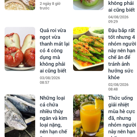
không phải
2 ngày 8 giờ
trước
ai cũng biết
04/08/2026
09:29
Quả roi vừa
Đậu bắp rất
ngọt vừa
tốt nhưng 4
thanh mát lại
nhóm người
có 4 công
này nên hạn
dụng mà
chế ăn để
không phải
tránh ảnh
ai cũng biết
hưởng sức
khỏe
03/08/2026
08:57
02/08/2026
08:48
Những loại
Thức uống
cá chứa
giải nhiệt
nhiều thủy
mùa hè cực
ngân và kim
đã, nhưng
loại nặng,
nhóm người
nên hạn chế
này nên hạn