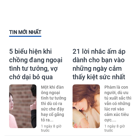
TIN MỚI NHẤT
5 biểu hiện khi
21 lời nhắc ấm áp
chồng đang ngoại
dành cho bạn vào
tình tư tưởng, vợ
những ngày cảm
chớ dại bỏ qua
thấy kiệt sức nhất
Một khi đàn
Phàm là con
ông ngoại
người, dù ưu
tình tư tưởng
tú xuất sắc thì
thì dù có ra
vẫn có những
sức che đậy
lúc rơi vào
hay cố gắng
cảm xúc tiêu
tỏ ra...
cực....
1 ngày 8 giờ
1 ngày 8 giờ
trước
trước