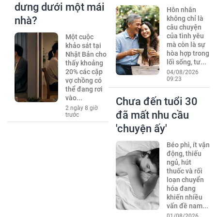
dưng dưới một mái
Hôn nhân
nhà?
không chỉ là
câu chuyện
của tình yêu
Một cuộc
mà còn là sự
khảo sát tại
hòa hợp trong
Nhật Bản cho
lối sống, tư...
thấy khoảng
20% các cặp
04/08/2026
09:23
vợ chồng có
thể đang rơi
vào...
Chưa đến tuổi 30
2 ngày 8 giờ
đã mất nhu cầu
trước
'chuyện ấy'
Béo phì, ít vận
động, thiếu
ngủ, hút
thuốc và rối
loạn chuyển
hóa đang
khiến nhiều
vấn đề nam...
01/08/2026