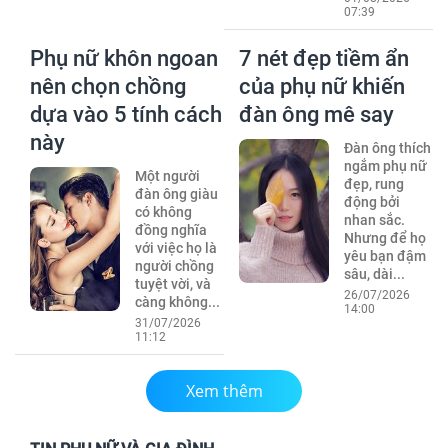
07:39
Phụ nữ khôn ngoan
7 nét đẹp tiềm ẩn
nên chọn chồng
của phụ nữ khiến
dựa vào 5 tính cách
đàn ông mê say
này
Đàn ông thích
ngắm phụ nữ
Một người
đẹp, rung
đàn ông giàu
động bởi
có không
nhan sắc.
đồng nghĩa
Nhưng để họ
với việc họ là
yêu bạn đậm
người chồng
sâu, dài...
tuyệt vời, và
26/07/2026
càng không...
14:00
31/07/2026
11:12
Xem thêm