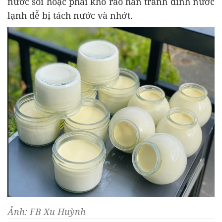
nước sôi hoặc phải khô ráo hẳn tránh dính nước
lạnh dễ bị tách nước và nhớt.
Ảnh: FB Xu Huỳnh