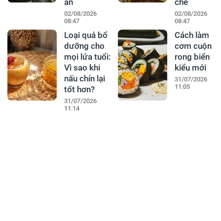
ăn
chế
02/08/2026
02/08/2026
08:47
08:47
Loại quả bổ
Cách làm
dưỡng cho
cơm cuộn
mọi lứa tuổi:
rong biển
Vì sao khi
kiểu mới
nấu chín lại
31/07/2026
11:05
tốt hơn?
31/07/2026
11:14