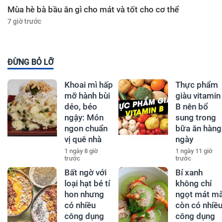
Mùa hè bà bầu ăn gì cho mát và tốt cho cơ thể
7 giờ trước
ĐỪNG BỎ LỠ
Khoai mì hấp
Thực phẩm
mỡ hành bùi
giàu vitamin
dẻo, béo
B nên bổ
ngậy: Món
sung trong
ngon chuẩn
bữa ăn hàng
vị quê nhà
ngày
1 ngày 8 giờ
1 ngày 11 giờ
trước
trước
Bất ngờ với
Bí xanh
loại hạt bé tí
không chỉ
hon nhưng
ngọt mát m
có nhiều
còn có nhiề
công dụng
công dụng