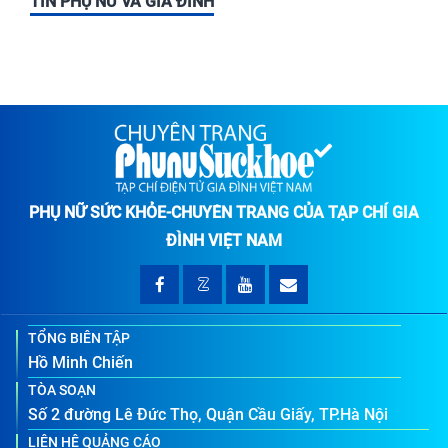
TIN PHỤ NỮ VÀ GIA ĐÌNH
PHỤ NỮ SỨC KHỎE-CHUYÊN TRANG CỦA TẠP CHÍ GIA
ĐÌNH VIỆT NAM
TỔNG BIÊN TẬP
Hồ Minh Chiến
TÒA SOẠN
Số 2 đường Lê Đức Thọ, Quận Cầu Giấy, TP.Hà Nội
LIÊN HỆ QUẢNG CÁO