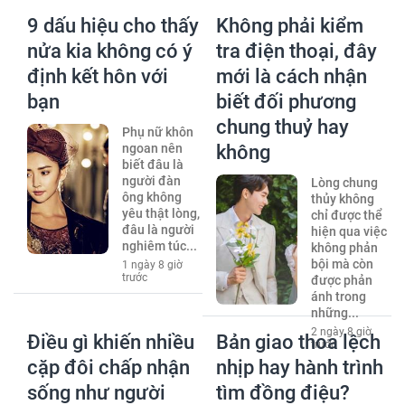
9 dấu hiệu cho thấy
Không phải kiểm
nửa kia không có ý
tra điện thoại, đây
định kết hôn với
mới là cách nhận
bạn
biết đối phương
chung thuỷ hay
Phụ nữ khôn
ngoan nên
không
biết đâu là
người đàn
Lòng chung
ông không
thủy không
yêu thật lòng,
chỉ được thể
đâu là người
hiện qua việc
nghiêm túc...
không phản
bội mà còn
1 ngày 8 giờ
trước
được phản
ánh trong
những...
2 ngày 8 giờ
Điều gì khiến nhiều
Bản giao thoa lệch
trước
cặp đôi chấp nhận
nhịp hay hành trình
sống như người
tìm đồng điệu?