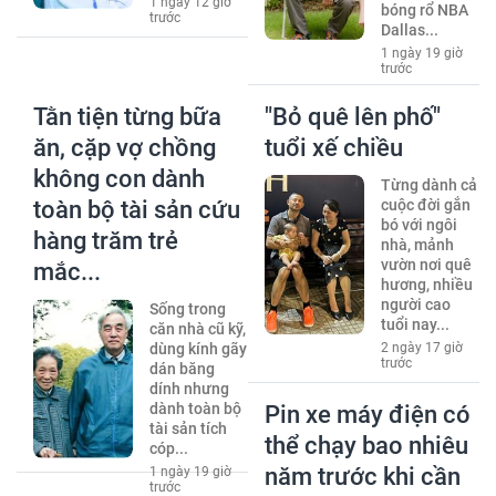
1 ngày 12 giờ
bóng rổ NBA
trước
Dallas...
1 ngày 19 giờ
trước
Tằn tiện từng bữa
"Bỏ quê lên phố"
ăn, cặp vợ chồng
tuổi xế chiều
không con dành
Từng dành cả
toàn bộ tài sản cứu
cuộc đời gắn
bó với ngôi
hàng trăm trẻ
nhà, mảnh
vườn nơi quê
mắc...
hương, nhiều
người cao
Sống trong
tuổi nay...
căn nhà cũ kỹ,
dùng kính gãy
2 ngày 17 giờ
trước
dán băng
dính nhưng
dành toàn bộ
Pin xe máy điện có
tài sản tích
thể chạy bao nhiêu
cóp...
năm trước khi cần
1 ngày 19 giờ
trước