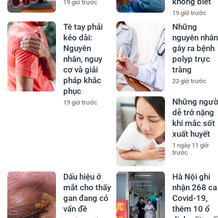
không biết
19 giờ trước
19 giờ trước
Tê tay phải
Những
kéo dài:
nguyên nhân
Nguyên
gây ra bệnh
nhân, nguy
polyp trực
cơ và giải
tràng
pháp khắc
22 giờ trước
phục
Những ngườ
19 giờ trước
dễ trở nặng
khi mắc sốt
xuất huyết
1 ngày 11 giờ
trước
Dấu hiệu ở
Hà Nội ghi
mắt cho thấy
nhận 268 ca
gan đang có
Covid-19,
vấn đề
thêm 10 ổ