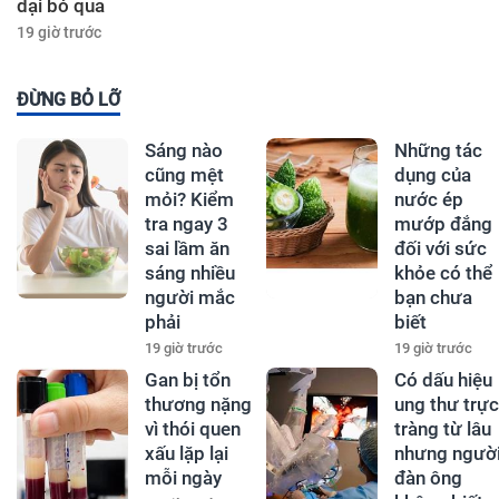
dại bỏ qua
19 giờ trước
ĐỪNG BỎ LỠ
Sáng nào
Những tác
cũng mệt
dụng của
mỏi? Kiểm
nước ép
tra ngay 3
mướp đắng
sai lầm ăn
đối với sức
sáng nhiều
khỏe có thể
người mắc
bạn chưa
phải
biết
19 giờ trước
19 giờ trước
Gan bị tổn
Có dấu hiệu
thương nặng
ung thư trực
vì thói quen
tràng từ lâu
xấu lặp lại
nhưng ngườ
mỗi ngày
đàn ông