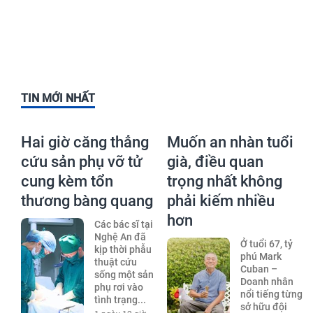
TIN MỚI NHẤT
Hai giờ căng thẳng
Muốn an nhàn tuổi
cứu sản phụ vỡ tử
già, điều quan
cung kèm tổn
trọng nhất không
thương bàng quang
phải kiếm nhiều
hơn
Các bác sĩ tại
Nghệ An đã
Ở tuổi 67, tỷ
kịp thời phẫu
phú Mark
thuật cứu
Cuban –
sống một sản
Doanh nhân
phụ rơi vào
nổi tiếng từng
tình trạng...
sở hữu đội