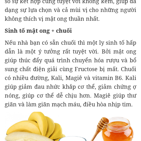
số sự kết hợp cũng tuyệt vời không kém, giúp đa
dạng sự lựa chọn và cả mùi vị cho những người
không thích vị mật ong thuần nhất.
Sinh tố mật ong + chuối
Nếu nhà bạn có sẵn chuối thì một ly sinh tố hấp
dẫn là một ý tưởng rất tuyệt vời. Bởi mật ong
giúp thúc đẩy quá trình chuyển hóa rượu và bổ
sung chất điện giải cùng Fructose bị mất. Chuối
có nhiều đường, Kali, Magiê và vitamin B6. Kali
giúp giảm đau nhức khắp cơ thể, giảm chứng ợ
nóng, giúp cơ thể dễ chịu hơn. Magiê giúp thư
giãn và làm giãn mạch máu, điều hòa nhịp tim.