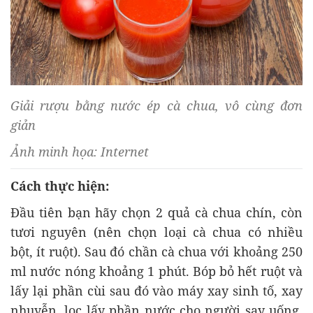
Giải rượu bằng nước ép cà chua, vô cùng đơn
giản
Ảnh minh họa: Internet
Cách thực hiện:
Đầu tiên bạn hãy chọn 2 quả cà chua chín, còn
tươi nguyên (nên chọn loại cà chua có nhiều
bột, ít ruột). Sau đó chần cà chua với khoảng 250
ml nước nóng khoảng 1 phút. Bóp bỏ hết ruột và
lấy lại phần cùi sau đó vào máy xay sinh tố, xay
nhuyễn, lọc lấy phần nước cho người say uống.