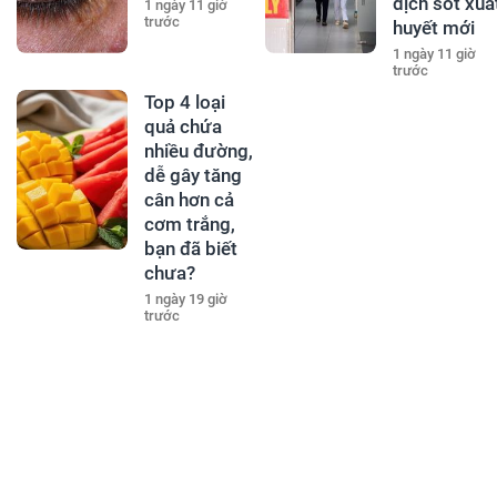
dịch sốt xuấ
1 ngày 11 giờ
trước
huyết mới
1 ngày 11 giờ
trước
Top 4 loại
quả chứa
nhiều đường,
dễ gây tăng
cân hơn cả
cơm trắng,
bạn đã biết
chưa?
1 ngày 19 giờ
trước