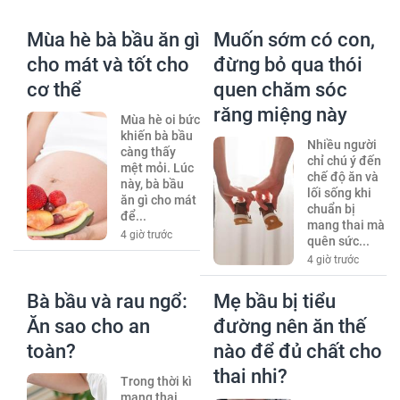
Mùa hè bà bầu ăn gì
Muốn sớm có con,
cho mát và tốt cho
đừng bỏ qua thói
cơ thể
quen chăm sóc
răng miệng này
Mùa hè oi bức
khiến bà bầu
Nhiều người
càng thấy
chỉ chú ý đến
mệt mỏi. Lúc
chế độ ăn và
này, bà bầu
lối sống khi
ăn gì cho mát
chuẩn bị
để...
mang thai mà
4 giờ trước
quên sức...
4 giờ trước
Bà bầu và rau ngổ:
Mẹ bầu bị tiểu
Ăn sao cho an
đường nên ăn thế
toàn?
nào để đủ chất cho
thai nhi?
Trong thời kì
mang thai,