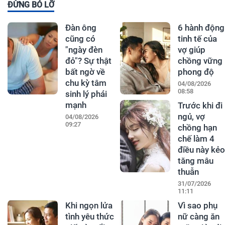
ĐỪNG BỎ LỠ
Đàn ông
6 hành động
cũng có
tinh tế của
"ngày đèn
vợ giúp
đỏ"? Sự thật
chồng vững
bất ngờ về
phong độ
chu kỳ tâm
04/08/2026
08:58
sinh lý phái
mạnh
Trước khi đi
ngủ, vợ
04/08/2026
09:27
chồng hạn
chế làm 4
điều này kẻo
tăng mâu
thuẫn
31/07/2026
11:11
Khi ngọn lửa
Vì sao phụ
tình yêu thức
nữ càng ăn