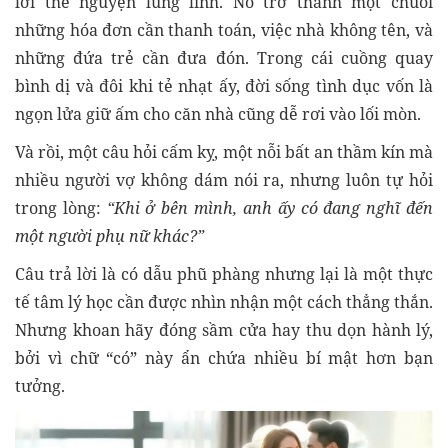
lời thề nguyện lung linh. Nó trở thành một chuỗi
những hóa đơn cần thanh toán, việc nhà không tên, và
những đứa trẻ cần đưa đón. Trong cái cuồng quay
bình dị và đôi khi tẻ nhạt ấy, đời sống tình dục vốn là
ngọn lửa giữ ấm cho căn nhà cũng dễ rơi vào lối mòn.
Và rồi, một câu hỏi cấm kỵ, một nỗi bất an thầm kín mà
nhiều người vợ không dám nói ra, nhưng luôn tự hỏi
trong lòng:
“Khi ở bên mình, anh ấy có đang nghĩ đến
một người phụ nữ khác?”
Câu trả lời là có dẫu phũ phàng nhưng lại là một thực
tế tâm lý học cần được nhìn nhận một cách thẳng thắn.
Nhưng khoan hãy đóng sầm cửa hay thu dọn hành lý,
bởi vì chữ “có” này ẩn chứa nhiều bí mật hơn bạn
tưởng.