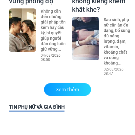
vững phong độ
không kiêng khem
khắt khe?
Không cần
đến những
Sau sinh, phụ
giải pháp tốn
nữ cần ăn đa
kém hay cầu
dạng, bổ sung
kỳ, bí quyết
đủ năng
giúp người
lượng, đạm,
đàn ông luôn
vitamin,
giữ vững...
khoáng chất
04/08/2026
và uống
08:58
khoảng...
02/08/2026
08:47
Xem thêm
TIN PHỤ NỮ VÀ GIA ĐÌNH