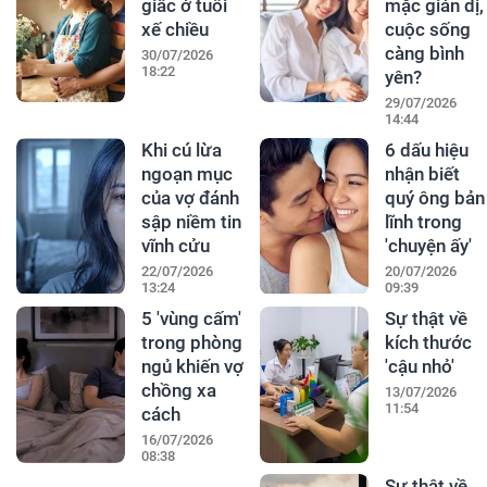
giấc ở tuổi
mặc giản dị,
xế chiều
cuộc sống
càng bình
30/07/2026
18:22
yên?
29/07/2026
14:44
Khi cú lừa
6 dấu hiệu
ngoạn mục
nhận biết
của vợ đánh
quý ông bản
sập niềm tin
lĩnh trong
vĩnh cửu
'chuyện ấy'
22/07/2026
20/07/2026
13:24
09:39
5 'vùng cấm'
Sự thật về
trong phòng
kích thước
ngủ khiến vợ
'cậu nhỏ'
chồng xa
13/07/2026
11:54
cách
16/07/2026
08:38
Sự thật về