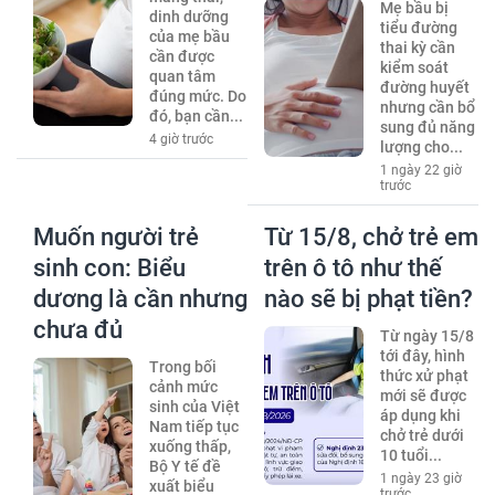
Mẹ bầu bị
dinh dưỡng
tiểu đường
của mẹ bầu
thai kỳ cần
cần được
kiểm soát
quan tâm
đường huyết
đúng mức. Do
nhưng cần bổ
đó, bạn cần...
sung đủ năng
4 giờ trước
lượng cho...
1 ngày 22 giờ
trước
Muốn người trẻ
Từ 15/8, chở trẻ em
sinh con: Biểu
trên ô tô như thế
dương là cần nhưng
nào sẽ bị phạt tiền?
chưa đủ
Từ ngày 15/8
tới đây, hình
Trong bối
thức xử phạt
cảnh mức
mới sẽ được
sinh của Việt
áp dụng khi
Nam tiếp tục
chở trẻ dưới
xuống thấp,
10 tuổi...
Bộ Y tế đề
1 ngày 23 giờ
xuất biểu
trước