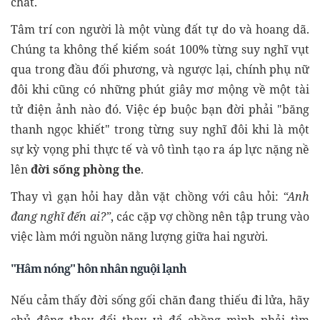
chất.
Tâm trí con người là một vùng đất tự do và hoang dã.
Chúng ta không thể kiểm soát 100% từng suy nghĩ vụt
qua trong đầu đối phương, và ngược lại, chính phụ nữ
đôi khi cũng có những phút giây mơ mộng về một tài
tử điện ảnh nào đó. Việc ép buộc bạn đời phải "băng
thanh ngọc khiết" trong từng suy nghĩ đôi khi là một
sự kỳ vọng phi thực tế và vô tình tạo ra áp lực nặng nề
lên
đời sống phòng the
.
Thay vì gạn hỏi hay dằn vặt chồng với câu hỏi:
“Anh
đang nghĩ đến ai?”
, các cặp vợ chồng nên tập trung vào
việc làm mới nguồn năng lượng giữa hai người.
"Hâm nóng" hôn nhân nguội lạnh
Nếu cảm thấy đời sống gối chăn đang thiếu đi lửa, hãy