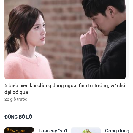
5 biểu hiện khi chồng đang ngoại tình tư tưởng, vợ chớ
dại bỏ qua
22 giờ trước
ĐỪNG BỎ LỠ
Loại cây "vứt
Công dụng