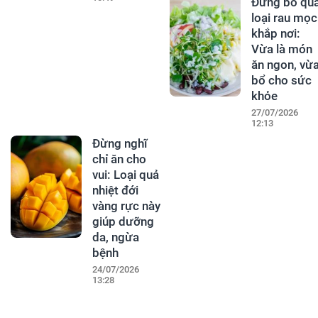
Đừng bỏ qu
loại rau mọc
khắp nơi:
Vừa là món
ăn ngon, vừ
bổ cho sức
khỏe
27/07/2026
12:13
Đừng nghĩ
chỉ ăn cho
vui: Loại quả
nhiệt đới
vàng rực này
giúp dưỡng
da, ngừa
bệnh
24/07/2026
13:28