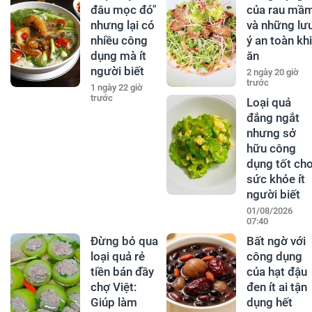
đâu mọc đó"
của rau mầ
nhưng lại có
và những lư
nhiều công
ý an toàn khi
dụng mà ít
ăn
người biết
2 ngày 20 giờ
trước
1 ngày 22 giờ
trước
Loại quả
đắng ngắt
nhưng sở
hữu công
dụng tốt ch
sức khỏe ít
người biết
01/08/2026
07:40
Đừng bỏ qua
Bất ngờ với
loại quả rẻ
công dụng
tiền bán đầy
của hạt đậu
chợ Việt:
đen ít ai tận
Giúp làm
dụng hết