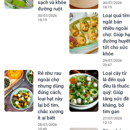
sạch và khỏe
30/07/2026
18:19
đường ruột
Loại quả tím
30/07/2026
18:19
ngắt bán
nhiều ngoài
chợ: Giúp hạ
đường huyết
tốt cho sức
khỏe
29/07/2026
20:47
Rẻ như rau
Loại cây từ
ngoài chợ
lá đến quả
nhưng dùng
đều là thuốc
đúng cách,
quý: Giúp
loại hạt này
tăng sức đề
lại bổ tim,
kháng, bổ
chắc xương
tim gan
ít ai biết
27/07/2026
12:13
28/07/2026
10:49