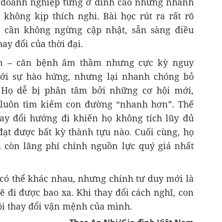
à doanh nghiệp từng ở đỉnh cao nhưng nhanh
 không kịp thích nghi. Bài học rút ra rất rõ
i cần không ngừng cập nhật, sẵn sàng điều
ay đổi của thời đại.
ẫn – căn bệnh âm thầm nhưng cực kỳ nguy
với sự hào hứng, nhưng lại nhanh chóng bỏ
. Họ dễ bị phân tâm bởi những cơ hội mới,
 luôn tìm kiếm con đường “nhanh hơn”. Thế
hay đổi hướng đi khiến họ không tích lũy đủ
đạt được bất kỳ thành tựu nào. Cuối cùng, họ
 còn lãng phí chính nguồn lực quý giá nhất
 có thể khác nhau, nhưng chính tư duy mới là
ẽ đi được bao xa. Khi thay đổi cách nghĩ, con
ội thay đổi vận mệnh của mình.