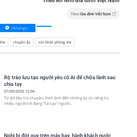
Theo An Nhi/Gia đình Việt Nam
Theo
Gia đình Việt Nam
Messenger
the
chuyện ấy
sức khỏe phòng the
Rộ trào lưu tạo người yêu cũ AI để chữa lành sau
chia tay
07/05/2026 12:56
Từ dữ liệu trò chuyện, hình ảnh đến những ký ức riêng tư,
nhiều người trẻ đang “tái tạo” người...
Nghi bị đột quỵ trên máy bay, hành khách nước