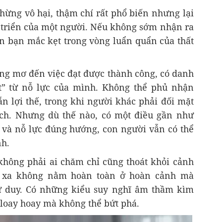
hừng vô hại, thậm chí rất phổ biến nhưng lại
triển của một người. Nếu không sớm nhận ra
ến bạn mắc kẹt trong vòng luẩn quẩn của thất
ừng mơ đến việc đạt được thành công, có danh
ọt” từ nỗ lực của mình. Không thể phủ nhận
ẵn lợi thế, trong khi người khác phải đối mặt
ách. Nhưng dù thế nào, có một điều gần như
ì và nỗ lực đúng hướng, con người vẫn có thể
nh.
không phải ai chăm chỉ cũng thoát khỏi cảnh
 xa không nằm hoàn toàn ở hoàn cảnh mà
ư duy. Có những kiểu suy nghĩ âm thầm kìm
loay hoay mà không thể bứt phá.