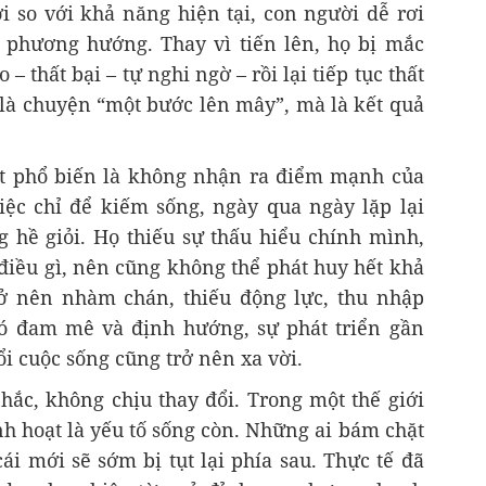
i so với khả năng hiện tại, con người dễ rơi
 phương hướng. Thay vì tiến lên, họ bị mắc
– thất bại – tự nghi ngờ – rồi lại tiếp tục thất
 là chuyện “một bước lên mây”, mà là kết quả
ất phổ biến là không nhận ra điểm mạnh của
ệc chỉ để kiếm sống, ngày qua ngày lặp lại
hề giỏi. Họ thiếu sự thấu hiểu chính mình,
điều gì, nên cũng không thể phát huy hết khả
rở nên nhàm chán, thiếu động lực, thu nhập
có đam mê và định hướng, sự phát triển gần
ổi cuộc sống cũng trở nên xa vời.
hắc, không chịu thay đổi. Trong một thế giới
h hoạt là yếu tố sống còn. Những ai bám chặt
cái mới sẽ sớm bị tụt lại phía sau. Thực tế đã