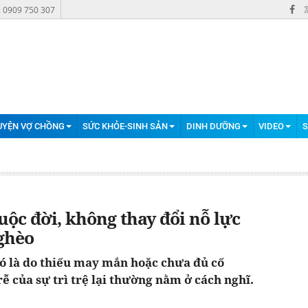
: 0909 750 307
UYỆN VỢ CHỒNG
SỨC KHỎE-SINH SẢN
DINH DƯỠNG
VIDEO
S
cuộc đời, không thay đổi nỗ lực
ghèo
ó là do thiếu may mắn hoặc chưa đủ cố
ễ của sự trì trệ lại thường nằm ở cách nghĩ.