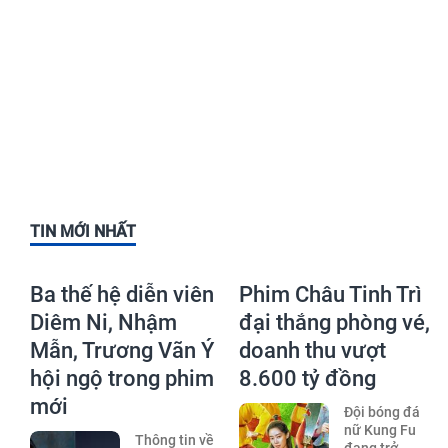
TIN MỚI NHẤT
Ba thế hệ diễn viên
Phim Châu Tinh Trì
Diêm Ni, Nhậm
đại thắng phòng vé,
Mẫn, Trương Vãn Ý
doanh thu vượt
hội ngộ trong phim
8.600 tỷ đồng
mới
Đội bóng đá
nữ Kung Fu
Thông tin về