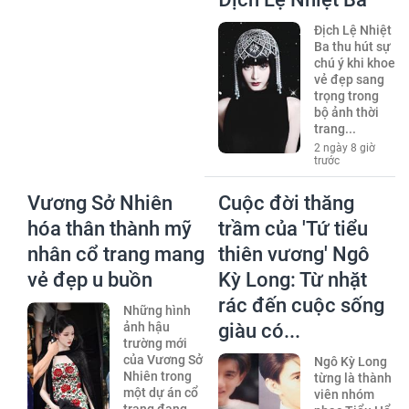
Địch Lệ Nhiệt
Ba thu hút sự
chú ý khi khoe
vẻ đẹp sang
trọng trong
bộ ảnh thời
trang...
2 ngày 8 giờ
trước
Vương Sở Nhiên
Cuộc đời thăng
hóa thân thành mỹ
trầm của 'Tứ tiểu
nhân cổ trang mang
thiên vương' Ngô
vẻ đẹp u buồn
Kỳ Long: Từ nhặt
rác đến cuộc sống
Những hình
ảnh hậu
giàu có...
trường mới
của Vương Sở
Ngô Kỳ Long
Nhiên trong
từng là thành
một dự án cổ
viên nhóm