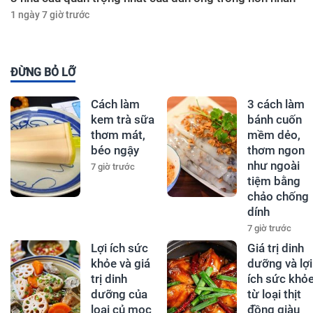
1 ngày 7 giờ trước
ĐỪNG BỎ LỠ
Cách làm
3 cách làm
kem trà sữa
bánh cuốn
thơm mát,
mềm dẻo,
béo ngậy
thơm ngon
như ngoài
7 giờ trước
tiệm bằng
chảo chống
dính
7 giờ trước
Lợi ích sức
Giá trị dinh
khỏe và giá
dưỡng và lợi
trị dinh
ích sức khỏ
dưỡng của
từ loại thịt
loại củ mọc
đồng giàu