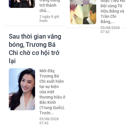
trang đang
nhạc Tiểu Hổ
trở thành
Đội cùng Tô
chủ...
Hữu Bằng và
Trần Chí
2 ngày 8 giờ
trước
Bằng,...
05/08/2026
07:42
Sau thời gian vắng
bóng, Trương Bá
Chi chờ cơ hội trở
lại
Mới đây,
Trương Bá
Chi xuất hiện
tại sự kiện
của một
thương hiệu ở
Bắc Kinh
(Trung Quốc).
Trước...
05/08/2026
07:42