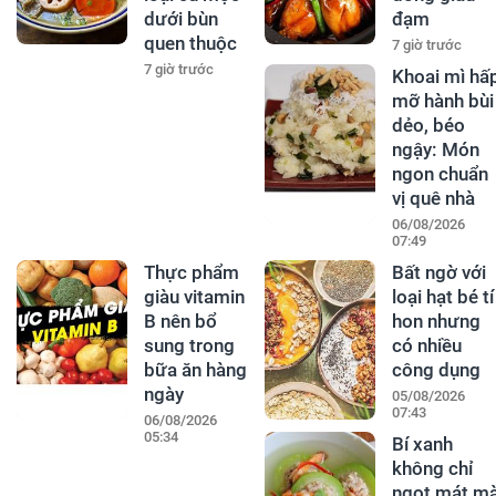
dưới bùn
đạm
quen thuộc
7 giờ trước
7 giờ trước
Khoai mì hấ
mỡ hành bùi
dẻo, béo
ngậy: Món
ngon chuẩn
vị quê nhà
06/08/2026
07:49
Thực phẩm
Bất ngờ với
giàu vitamin
loại hạt bé tí
B nên bổ
hon nhưng
sung trong
có nhiều
bữa ăn hàng
công dụng
ngày
05/08/2026
07:43
06/08/2026
05:34
Bí xanh
không chỉ
ngọt mát m