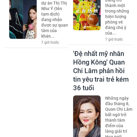
đang trở
dự án Thị Thị
thành một
Như Ý (tên
trong những
tạm dịch)
hiện tượng
đang nhận
phòng vé
được sự quan
đáng chú ý
tâm của
của...
khán...
7 giờ trước
7 giờ trước
'Đệ nhất mỹ nhân
Hồng Kông' Quan
Chi Lâm phản hồi
tin yêu trai trẻ kém
36 tuổi
Những ngày
đầu tháng 8,
Quan Chi Lâm
bất ngờ trở
thành tâm
điểm của
làng giải trí
Hoa ngữ...