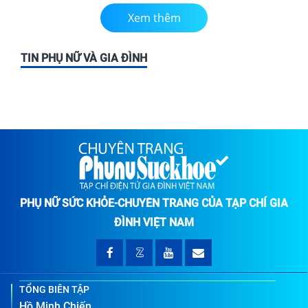
Xem thêm
TIN PHỤ NỮ VÀ GIA ĐÌNH
PHỤ NỮ SỨC KHỎE-CHUYÊN TRANG CỦA TẠP CHÍ GIA
ĐÌNH VIỆT NAM
TỔNG BIÊN TẬP
Hồ Minh Chiến