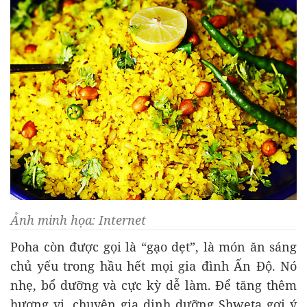
Ảnh minh họa: Internet
Poha còn được gọi là “gạo dẹt”, là món ăn sáng
chủ yếu trong hầu hết mọi gia đình Ấn Độ. Nó
nhẹ, bổ dưỡng và cực kỳ dễ làm. Để tăng thêm
hương vị, chuyên gia dinh dưỡng Shweta gợi ý