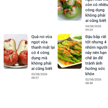
còn có nhiề
công dụng
không phải
ai cũng biết
04/08/2026
09:29
Quả roi vừa
Đậu bắp rất
ngọt vừa
tốt nhưng 4
thanh mát lại
nhóm người
có 4 công
này nên hạn
dụng mà
chế ăn để
không phải
tránh ảnh
ai cũng biết
hưởng sức
khỏe
03/08/2026
08:57
02/08/2026
08:48