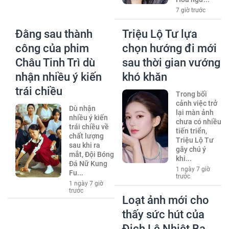
7 giờ trước
Đằng sau thành
Triệu Lộ Tư lựa
công của phim
chọn hướng đi mới
Châu Tinh Trì dù
sau thời gian vướng
nhận nhiều ý kiến
khó khăn
trái chiều
Trong bối
cảnh việc trở
Dù nhận
lại màn ảnh
nhiều ý kiến
chưa có nhiều
trái chiều về
tiến triển,
chất lượng
Triệu Lộ Tư
sau khi ra
gây chú ý
mắt, Đội Bóng
khi...
Đá Nữ Kung
1 ngày 7 giờ
Fu...
trước
1 ngày 7 giờ
trước
Loạt ảnh mới cho
thấy sức hút của
Địch Lệ Nhiệt Ba