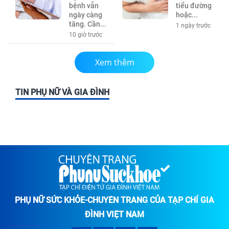
bệnh vẫn
tiểu đường
ngày càng
hoặc...
tăng. Cần...
1 ngày trước
10 giờ trước
Xem thêm
TIN PHỤ NỮ VÀ GIA ĐÌNH
PHỤ NỮ SỨC KHỎE-CHUYÊN TRANG CỦA TẠP CHÍ GIA
ĐÌNH VIỆT NAM