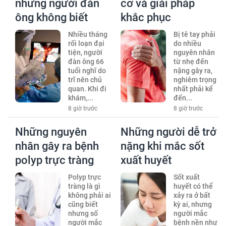
nhưng người đàn
cơ và giải pháp
ông không biết
khắc phục
Nhiều tháng
Bị tê tay phải
rối loạn đại
do nhiều
tiện, người
nguyên nhân
đàn ông 66
từ nhẹ đến
tuổi nghĩ do
nặng gây ra,
trĩ nên chủ
nghiêm trọng
quan. Khi đi
nhất phải kể
khám,...
đến...
8 giờ trước
8 giờ trước
Những nguyên
Những người dễ trở
nhân gây ra bệnh
nặng khi mắc sốt
polyp trực tràng
xuất huyết
Polyp trực
Sốt xuất
tràng là gì
huyết có thể
không phải ai
xảy ra ở bất
cũng biết
kỳ ai, nhưng
nhưng số
người mắc
người mắc
bệnh nền như