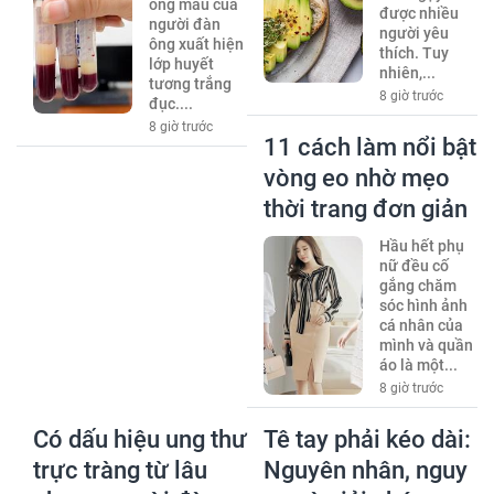
ống máu của
được nhiều
người đàn
người yêu
ông xuất hiện
thích. Tuy
lớp huyết
nhiên,...
tương trắng
8 giờ trước
đục....
8 giờ trước
11 cách làm nổi bật
vòng eo nhờ mẹo
thời trang đơn giản
Hầu hết phụ
nữ đều cố
gắng chăm
sóc hình ảnh
cá nhân của
mình và quần
áo là một...
8 giờ trước
Có dấu hiệu ung thư
Tê tay phải kéo dài:
trực tràng từ lâu
Nguyên nhân, nguy