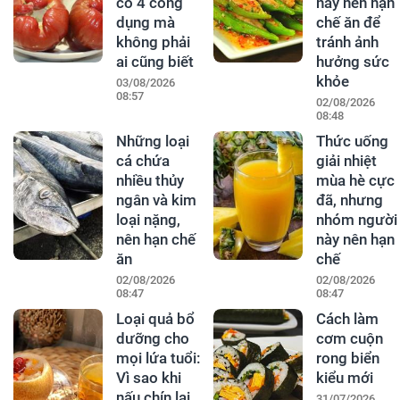
có 4 công
này nên hạn
dụng mà
chế ăn để
không phải
tránh ảnh
ai cũng biết
hưởng sức
khỏe
03/08/2026
08:57
02/08/2026
08:48
Những loại
Thức uống
cá chứa
giải nhiệt
nhiều thủy
mùa hè cực
ngân và kim
đã, nhưng
loại nặng,
nhóm người
nên hạn chế
này nên hạn
ăn
chế
02/08/2026
02/08/2026
08:47
08:47
Loại quả bổ
Cách làm
dưỡng cho
cơm cuộn
mọi lứa tuổi:
rong biển
Vì sao khi
kiểu mới
nấu chín lại
31/07/2026