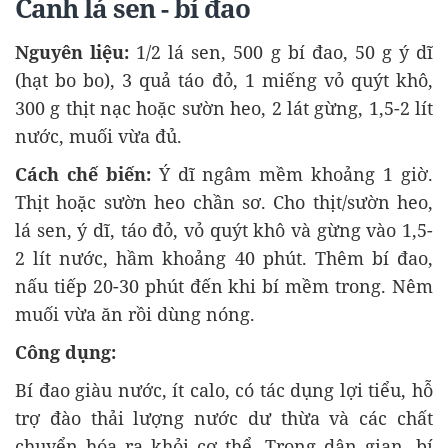
Canh lá sen - bí đao
Nguyên liệu:
1/2 lá sen, 500 g bí đao, 50 g ý dĩ
(hạt bo bo), 3 quả táo đỏ, 1 miếng vỏ quýt khô,
300 g thịt nạc hoặc sườn heo, 2 lát gừng, 1,5-2 lít
nước, muối vừa đủ.
Cách chế biến:
Ý dĩ ngâm mềm khoảng 1 giờ.
Thịt hoặc sườn heo chần sơ. Cho thịt/sườn heo,
lá sen, ý dĩ, táo đỏ, vỏ quýt khô và gừng vào 1,5-
2 lít nước, hầm khoảng 40 phút. Thêm bí đao,
nấu tiếp 20-30 phút đến khi bí mềm trong. Nêm
muối vừa ăn rồi dùng nóng.
Công dụng:
Bí đao giàu nước, ít calo, có tác dụng lợi tiểu, hỗ
trợ đào thải lượng nước dư thừa và các chất
chuyển hóa ra khỏi cơ thể. Trong dân gian, bí