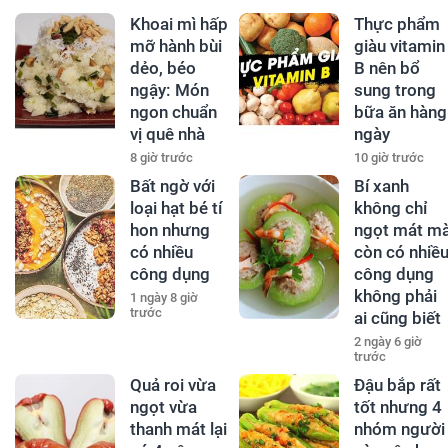
Khoai mì hấp
Thực phẩm
mỡ hành bùi
giàu vitamin
dẻo, béo
B nên bổ
ngậy: Món
sung trong
ngon chuẩn
bữa ăn hàng
vị quê nhà
ngày
8 giờ trước
10 giờ trước
Bất ngờ với
Bí xanh
loại hạt bé tí
không chỉ
hon nhưng
ngọt mát m
có nhiều
còn có nhiề
công dụng
công dụng
không phải
1 ngày 8 giờ
trước
ai cũng biết
2 ngày 6 giờ
trước
Quả roi vừa
Đậu bắp rất
ngọt vừa
tốt nhưng 4
thanh mát lại
nhóm người