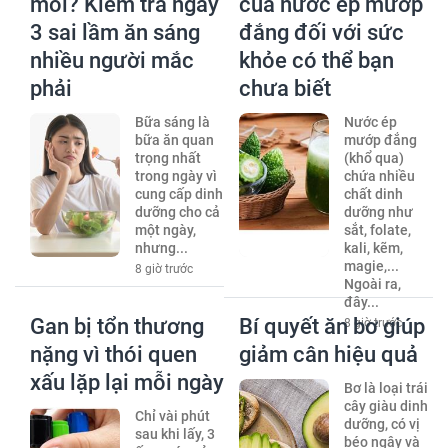
mỏi? Kiểm tra ngay
của nước ép mướp
3 sai lầm ăn sáng
đắng đối với sức
nhiều người mắc
khỏe có thể bạn
phải
chưa biết
Bữa sáng là
Nước ép
bữa ăn quan
mướp đắng
trọng nhất
(khổ qua)
trong ngày vì
chứa nhiều
cung cấp dinh
chất dinh
dưỡng cho cả
dưỡng như
một ngày,
sắt, folate,
nhưng...
kali, kẽm,
magie,...
8 giờ trước
Ngoài ra,
đây...
Gan bị tổn thương
Bí quyết ăn bơ giúp
8 giờ trước
nặng vì thói quen
giảm cân hiệu quả
xấu lặp lại mỗi ngày
Bơ là loại trái
cây giàu dinh
Chỉ vài phút
dưỡng, có vị
sau khi lấy, 3
béo ngậy và