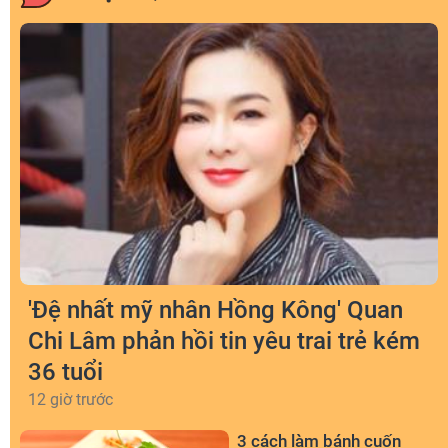
'Đệ nhất mỹ nhân Hồng Kông' Quan
Chi Lâm phản hồi tin yêu trai trẻ kém
36 tuổi
12 giờ trước
3 cách làm bánh cuốn