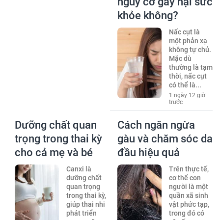
nguy cơ gây hại sức
khỏe không?
Nấc cụt là
một phản xạ
không tự chủ.
Mặc dù
thường là tạm
thời, nấc cụt
có thể là...
1 ngày 12 giờ
trước
Dưỡng chất quan
Cách ngăn ngừa
trọng trong thai kỳ
gàu và chăm sóc da
cho cả mẹ và bé
đầu hiệu quả
Canxi là
Trên thực tế,
dưỡng chất
cơ thể con
quan trọng
người là một
trong thai kỳ,
quần xã sinh
giúp thai nhi
vật phức tạp,
phát triển
trong đó có