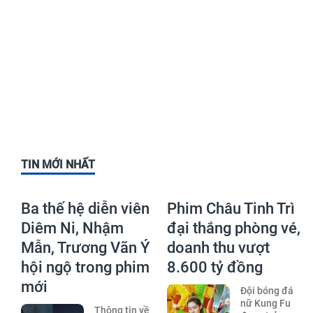
TIN MỚI NHẤT
Ba thế hệ diễn viên
Phim Châu Tinh Trì
Diêm Ni, Nhậm
đại thắng phòng vé,
Mẫn, Trương Vãn Ý
doanh thu vượt
hội ngộ trong phim
8.600 tỷ đồng
mới
Đội bóng đá
nữ Kung Fu
Thông tin về