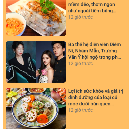
mềm dẻo, thơm ngon
như ngoài tiệm bằng
chảo chống dính
12 giờ trước
Ba thế hệ diễn viên Diêm
Ni, Nhậm Mẫn, Trương
Vãn Ý hội ngộ trong phim
mới
12 giờ trước
Lợi ích sức khỏe và giá trị
dinh dưỡng của loại củ
mọc dưới bùn quen
thuộc
12 giờ trước