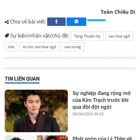
Toàn Chiêu Di
Chia sẻ bài viết:
Sự kiện/nhân vật/chủ đề:
Tăng Thuấn Hy
sao hoa ngữ
cbiz
tin tức sao hoa ngữ
sao trung
TIN LIÊN QUAN
Sự nghiệp đang rộng mở
của Kim Trạch trước khi
qua đời đột ngột
08/06/2026 09:52
Phát ngôn của Lý Thần về