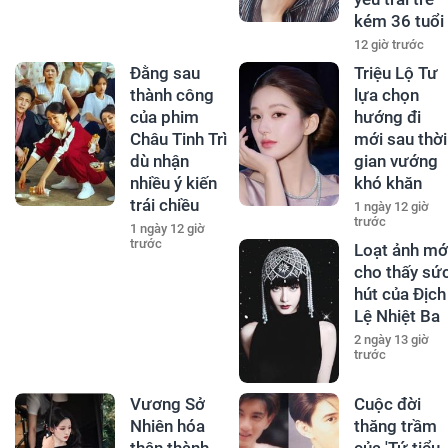
kém 36 tuổi
12 giờ trước
Đằng sau
Triệu Lộ Tư
thành công
lựa chọn
của phim
hướng đi
Châu Tinh Trì
mới sau thời
dù nhận
gian vướng
nhiều ý kiến
khó khăn
trái chiều
1 ngày 12 giờ
trước
1 ngày 12 giờ
trước
Loạt ảnh mớ
cho thấy sứ
hút của Địch
Lệ Nhiệt Ba
2 ngày 13 giờ
trước
Vương Sở
Cuộc đời
Nhiên hóa
thăng trầm