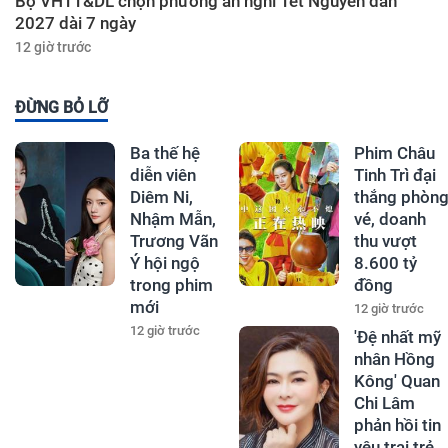
Bộ VHTT&DL chọn phương án nghỉ Tết Nguyên đán
2027 dài 7 ngày
12 giờ trước
ĐỪNG BỎ LỠ
Ba thế hệ
Phim Châu
diễn viên
Tinh Trì đại
Diêm Ni,
thắng phòn
Nhậm Mẫn,
vé, doanh
Trương Vãn
thu vượt
Ý hội ngộ
8.600 tỷ
trong phim
đồng
mới
12 giờ trước
12 giờ trước
'Đệ nhất mỹ
nhân Hồng
Kông' Quan
Chi Lâm
phản hồi tin
yêu trai trẻ