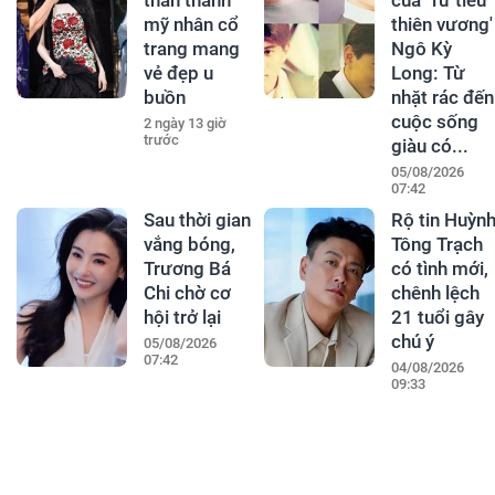
thân thành
của 'Tứ tiểu
mỹ nhân cổ
thiên vương'
trang mang
Ngô Kỳ
vẻ đẹp u
Long: Từ
buồn
nhặt rác đến
cuộc sống
2 ngày 13 giờ
trước
giàu có...
05/08/2026
07:42
Sau thời gian
Rộ tin Huỳn
vắng bóng,
Tông Trạch
Trương Bá
có tình mới,
Chi chờ cơ
chênh lệch
hội trở lại
21 tuổi gây
chú ý
05/08/2026
07:42
04/08/2026
09:33