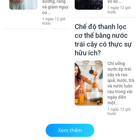
xương, răng
vô số...
và giảm nguy
1 ngày 12 giờ
cơ...
trước
1 ngày 12 giờ
trước
Chế độ thanh lọc
cơ thể bằng nước
trái cây có thực sự
hữu ích?
Chỉ uống
nước ép trái
cây và rau
quả, nước, trà
và nước luộc
rau trong vài
ngày đến
một...
1 ngày 12 giờ
trước
Xem thêm