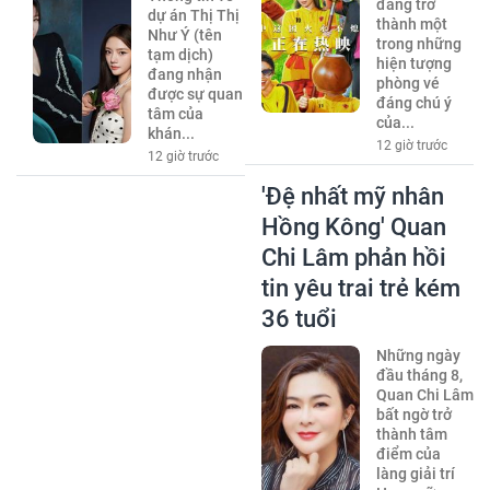
đang trở
dự án Thị Thị
thành một
Như Ý (tên
trong những
tạm dịch)
hiện tượng
đang nhận
phòng vé
được sự quan
đáng chú ý
tâm của
của...
khán...
12 giờ trước
12 giờ trước
'Đệ nhất mỹ nhân
Hồng Kông' Quan
Chi Lâm phản hồi
tin yêu trai trẻ kém
36 tuổi
Những ngày
đầu tháng 8,
Quan Chi Lâm
bất ngờ trở
thành tâm
điểm của
làng giải trí