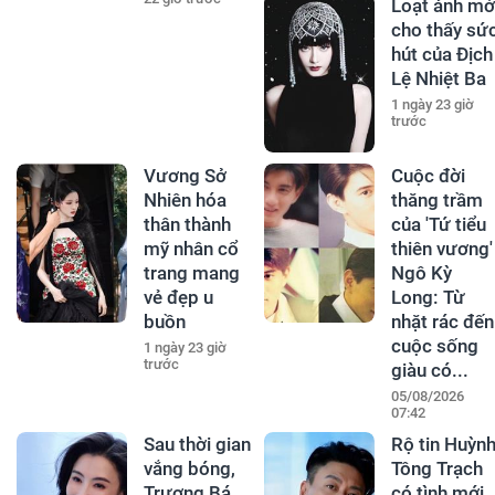
Loạt ảnh mớ
cho thấy sứ
hút của Địch
Lệ Nhiệt Ba
1 ngày 23 giờ
trước
Vương Sở
Cuộc đời
Nhiên hóa
thăng trầm
thân thành
của 'Tứ tiểu
mỹ nhân cổ
thiên vương'
trang mang
Ngô Kỳ
vẻ đẹp u
Long: Từ
buồn
nhặt rác đến
cuộc sống
1 ngày 23 giờ
trước
giàu có...
05/08/2026
07:42
Sau thời gian
Rộ tin Huỳn
vắng bóng,
Tông Trạch
Trương Bá
có tình mới,