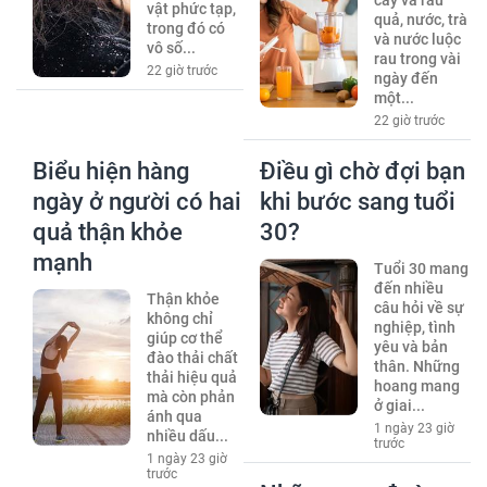
cây và rau
vật phức tạp,
quả, nước, trà
trong đó có
và nước luộc
vô số...
rau trong vài
22 giờ trước
ngày đến
một...
22 giờ trước
Biểu hiện hàng
Điều gì chờ đợi bạn
ngày ở người có hai
khi bước sang tuổi
quả thận khỏe
30?
mạnh
Tuổi 30 mang
đến nhiều
Thận khỏe
câu hỏi về sự
không chỉ
nghiệp, tình
giúp cơ thể
yêu và bản
đào thải chất
thân. Những
thải hiệu quả
hoang mang
mà còn phản
ở giai...
ánh qua
1 ngày 23 giờ
nhiều dấu...
trước
1 ngày 23 giờ
trước