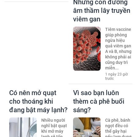
Những con đường
âm thầm lây truyền
viêm gan
Tiêm vaccine
giúp phòng
ngừa hiệu
quả viêm gan
A và B, nhưng
không phải ai
cũng duy trì
miễn...
1 ngày 23 giờ
trước
Có nên mở quạt
Vì sao bạn luôn
cho thoáng khi
thèm cà phê buổi
đang bật máy lạnh?
sáng?
Nhiều người
Cà phê, bánh
nghĩ bật quạt
ngọt đều có
khi mở máy
thể gây hại
lạnh sẽ tốn
nếu lạm dụng,