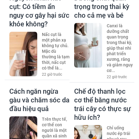
cụt: Có tiềm ẩn
trọng trong thai kỳ
nguy cơ gây hại sức
cho cả mẹ và bé
khỏe không?
Canxi là
dưỡng chất
Nấc cụt là
quan trọng
một phản xạ
trong thai kỳ,
không tự chủ.
giúp thai nhi
Mặc dù
phát triển
thường là tạm
xương, răng
thời, nấc cụt
và giảm nguy
có thể là...
cơ...
22 giờ trước
22 giờ trước
Cách ngăn ngừa
Chế độ thanh lọc
gàu và chăm sóc da
cơ thể bằng nước
đầu hiệu quả
trái cây có thực sự
hữu ích?
Trên thực tế,
cơ thể con
Chỉ uống
người là một
nước ép trái
quần xã sinh