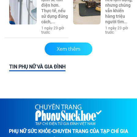
điện hơn.
nhưng chúng
Thực tế, nếu
vẫn khiến
sử dụng đúng
hàng triệu
cách,...
người tìm...
1 ngày 23 giờ
1 ngày 23 giờ
trước
trước
Xem thêm
TIN PHỤ NỮ VÀ GIA ĐÌNH
PHỤ NỮ SỨC KHỎE-CHUYÊN TRANG CỦA TẠP CHÍ GIA