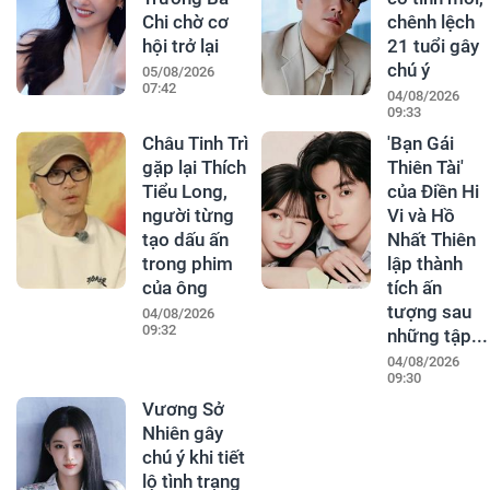
Chi chờ cơ
chênh lệch
hội trở lại
21 tuổi gây
chú ý
05/08/2026
07:42
04/08/2026
09:33
Châu Tinh Trì
'Bạn Gái
gặp lại Thích
Thiên Tài'
Tiểu Long,
của Điền Hi
người từng
Vi và Hồ
tạo dấu ấn
Nhất Thiên
trong phim
lập thành
của ông
tích ấn
tượng sau
04/08/2026
09:32
những tập...
04/08/2026
09:30
Vương Sở
Nhiên gây
chú ý khi tiết
lộ tình trạng